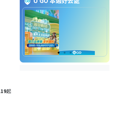
U GO 本週好去處
價 2.5折開倉
開倉優惠｜Hoka 開倉劈價只售
$599
開倉優惠｜《排球少年！！》
Tee 大減價均$199發售
開倉優惠｜《飛天小女警》系列
產品平過淘寶！ 最平只售$69
開倉優惠｜《Chiikawa》系列產
品減價兼買兩件85折 最平$59
119
起
Catalog 618 網店開倉低至1折詳
情