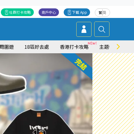
社群打卡攻略
商戶中心
下載 App
繁
简
周圍遊
18區好去處
香港打卡攻略
主題特集