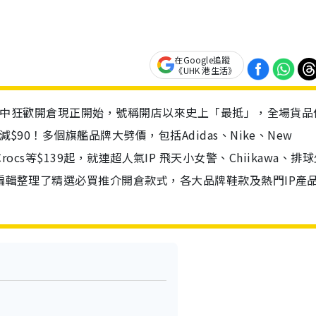
在Google追蹤
《UHK 港生活》
618年中狂歡開倉現正開始，號稱開店以來史上「最抵」，全場貨品
$90！多個旗艦品牌大劈價，包括Adidas、Nike、New
rse、Crocs等$139起，就連超人氣IP 飛天小女警、Chiikawa、排
 編輯整理了精選必買推介開倉款式，各大品牌鞋款及熱門IP產