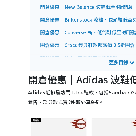
開倉優惠｜New Balance 波鞋低至4折開倉
開倉優惠｜Birkenstock 涼鞋、包頭鞋低至
開倉優惠｜Converse 高、低筒鞋低至3折開
開倉優惠｜Crocs 經典鞋款都減價 2.5折開倉
開倉優惠｜Hoka 開倉劈價只售$599
開倉優惠｜《排球少年！！》Tee 大減價均$
開倉優惠｜Adidas 波
開倉優惠｜《飛天小女警》系列產品平過淘寶！
Adidas
近排最熱門T-toe鞋款，包括
Samba、Gaz
開倉優惠｜《Chiikawa》系列產品減價兼買兩
發售，部分款式
買2件額外享9折
。
Catalog 618 網店開倉低至1折詳情