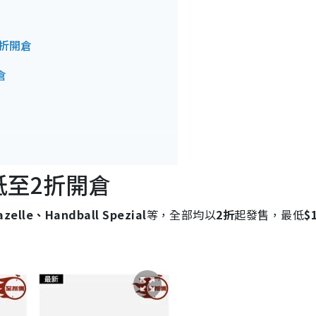
3折開倉
倉
199發售
鞋低至2折開倉
 最平只售$69
elle、Handball Spezial
等，全部均以
2折
起發售，最低
$
件85折 最平$59