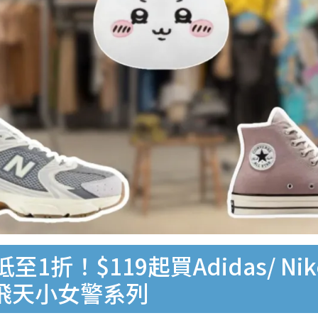
1折！$119起買Adidas/ Nik
a/飛天小女警系列