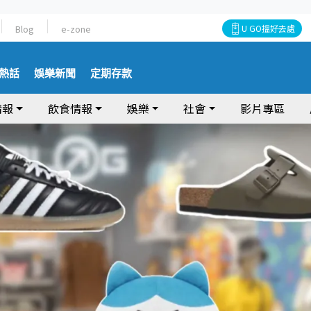
Blog
e-zone
U GO搵好去處
熱話
娛樂新聞
定期存款
情報
飲食情報
娛樂
社會
影片專區