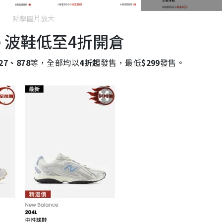
點擊圖片放大
ce 波鞋低至4折開倉
27、878
等，全部均以
4折起
發售，最低
$299
發售。