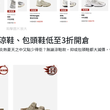
點擊圖片放大
ck 涼鞋、包頭鞋低至3折開倉
炎熱夏天之中又點少得佢？無論涼鞋款，抑或包頭鞋都大減價，