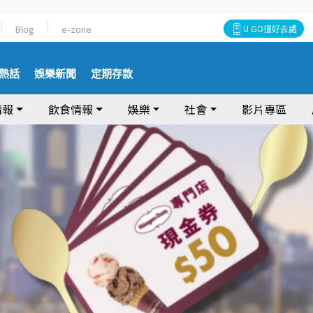
Blog
e-zone
U GO搵好去處
熱話
娛樂新聞
定期存款
情報
飲食情報
娛樂
社會
影片專區