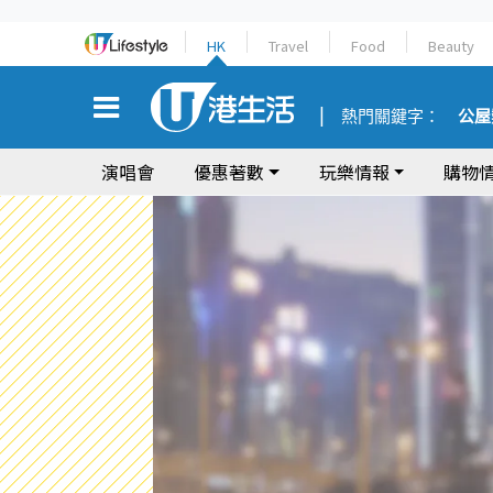
HK
Travel
Food
Beauty
熱門關鍵字：
公屋
演唱會
優惠著數
玩樂情報
購物