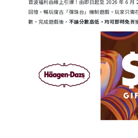
首波福利由線上引爆
！由即日起至 2026 年 
回憶，暢玩復古「彈珠台」機制遊戲
。玩家只需
數
。
完成遊戲後，
不論分數高低，均可即時免
費獲