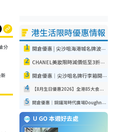
港生活限時優惠情報
1
不論分
開倉優惠 | 尖沙咀海港城名牌波鞋開倉低至1折！On鞋$899起／Joy&Peace鞋履$98起
2
CHANEL美妝限時減價低至3折！人氣粉底/唇膏/精華液低至$275！COCO香水都有平
3
最新
開倉優惠｜尖沙咀名牌行李箱開倉低至4折！一連5日 American Tourister/ace./Hallmark $200起！
4
【8月生日優惠2026】全港85大食買玩著數攻略 自助餐/火鍋放題同行免費＋誠品/DONKI送現金券
5
開倉優惠｜銅鑼灣時代廣場Doughnut/Campo Marzio開倉低至1折！背囊、書包、手袋劈價$200起
U GO 本週好去處