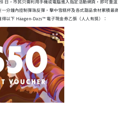
6 月 28 日，市民只需利用手機或電腦進入指定活動網頁，即可重
在一分鐘內控制彈珠反彈，擊中雪糕杯及各式甜品食材累積最
得以下 Häagen-Dazs™ 電子現金券乙張（人人有獎）
：