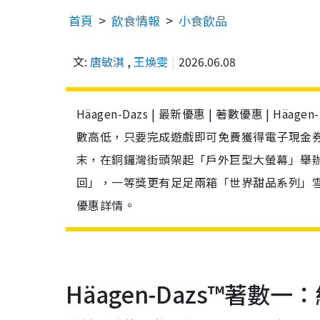
首頁
飲食情報
小食飲品
文:
唐敏淇
,
王煥雯
2026.06.08
Häagen-Dazs | 最新優惠 | 著數優惠 |
數高低，只要完成遊戲即可免費獲得電子現金券。不
末，在銅鑼灣街頭架起「戶外巨型大螢幕」舉
回」，一等獎更有足足兩箱「世界甜品系列」雪糕
優惠詳情。
Häagen-Dazs™著數