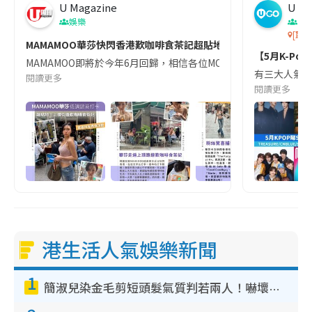
U Magazine
U G
娛樂
演
[取消]
MAMAMOO華莎快閃香港歎咖啡食茶記超貼地！🤤
【5月K-Pop
MAMAMOO即將於今年6月回歸，相信各位MOOMOO都超級期待！近
有三大人氣女團MA
閱讀更多
閱讀更多
港生活人氣娛樂新聞
1
簡淑兒染金毛剪短頭髮氣質判若兩人！嚇壞老公麥大力都認唔出：「你做咩事？」