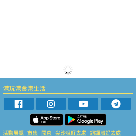
港玩港食港生活
活動展覽
市集
開倉
尖沙咀好去處
銅鑼灣好去處