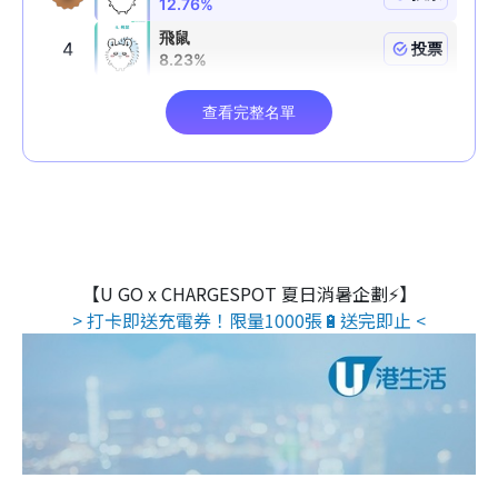
【U GO x CHARGESPOT 夏日消暑企劃⚡】
> 打卡即送充電券！限量1000張🔋送完即止 <