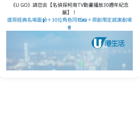
《U GO》請您去【名偵探柯南TV動畫播放30週年紀念
展】！
還原經典名場面📹＋30位角色同框📸＋原創限定感謝劇場
🍿