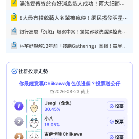
2
湯洛雯傳終於有好消息造人成功！兩大細節曝孕味極濃惹猜測：大肚婆先會咁！
3
8大最冇禮貌藝人名單被瘋傳！網民揭發明星真面目 一致數臭呢位係無品天花板？
4
銀行高層「沉船」爆案中案！驚揭邪教洗腦操控賣淫被吞600萬 幕後黑手講多錯多
5
林芊妤親解12年前「殘廁Gathering」真相！高層解約一句話重創尊嚴至今拒返TVB