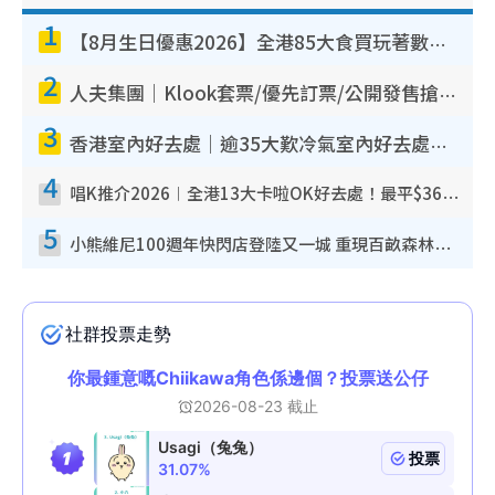
1
【8月生日優惠2026】全港85大食買玩著數攻略 自助餐/火鍋放題同行免費＋誠品/DONKI送現金券
2
人夫集團｜Klook套票/優先訂票/公開發售搶飛攻略！附票價.購票連結.場地座位表
3
香港室內好去處｜逾35大歎冷氣室內好去處推介 室內活動免費避雨無懼落雨
4
唱K推介2026︱全港13大卡啦OK好去處！最平$36起 日文K都有！(附地址+收費詳情)
5
小熊維尼100週年快閃店登陸又一城 重現百畝森林經典場景／獨家限定盲盒登場／專屬DIY香水