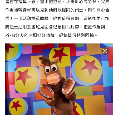
者會在指導下親手畫出抱抱龍、小馬紅心或勞蘇，完成
作畫後轉身就可以見到他們以相同的甫士，與你開心合
照！一次活動雙重體驗，絕對值得參加！留影後更可加
購迪士尼朋友畫班見面會紀念相片封套，把畫作及與
Pixar好友的合照好好收藏，記錄這份特別回憶。