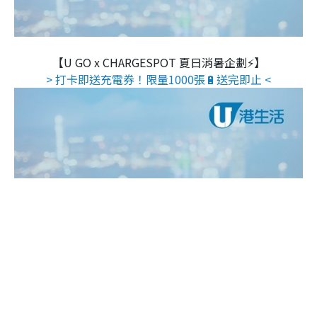
【U GO x CHARGESPOT 夏日消暑企劃⚡】
> 打卡即送充電券！限量1000張🔋送完即止 <