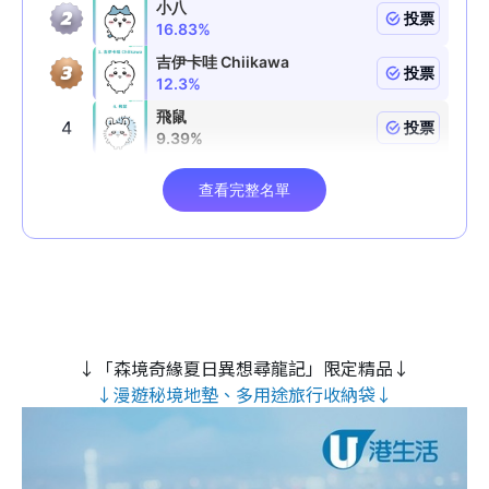
↓「森境奇緣夏日異想尋龍記」限定精品↓
↓漫遊秘境地墊、多用途旅行收納袋↓