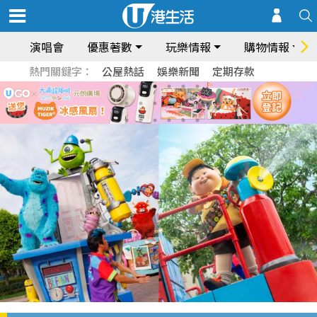
演唱會
優惠著數
玩樂情報
購物情報
熱門關鍵字：
公屋熱話
娛樂新聞
定期存款