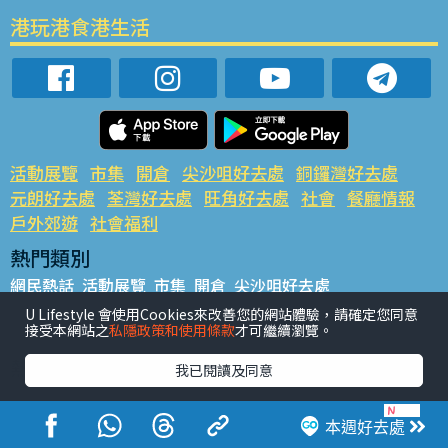
港玩港食港生活
活動展覽
市集
開倉
尖沙咀好去處
銅鑼灣好去處
元朗好去處
荃灣好去處
旺角好去處
社會
餐廳情報
戶外郊遊
社會福利
熱門類別
網民熱話
活動展覽
市集
開倉
尖沙咀好去處
銅鑼灣好去處
元朗好去處
荃灣好去處
旺角好去處
社會
U Lifestyle 會使用Cookies來改善您的網站體驗，請確定您同意
接受本網站之
私隱政策和使用條款
才可繼續瀏覽。
餐廳情報
戶外郊遊
熱門標籤
我已閱讀及同意
#UGO搵好去處
#人氣活動推介
#美食社群熱話
#親子玩樂好去處
#ULifestyle應用程式
#限時搶
本週好去處
#UJetso禮物放送
#ULifestyle商戶中心
#著數
#網絡熱話