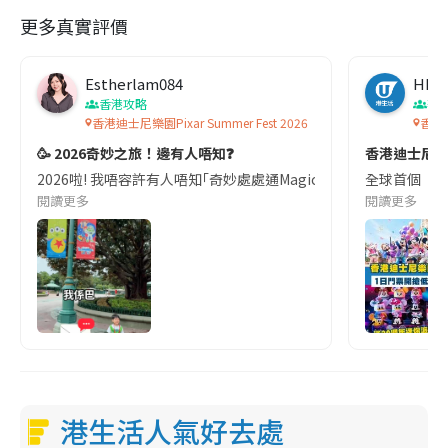
更多真實評價
Estherlam084
HK
香港攻略
著
香港迪士尼樂園Pixar Summer Fest 2026
香港
🥳 2026奇妙之旅！邊有人唔知❓
香港迪士尼樂園
2026啦! 我唔容許有人唔知｢奇妙處處通Magic Assess｣有咩會員
全球首個《魔
閱讀更多
閱讀更多
港生活人氣好去處