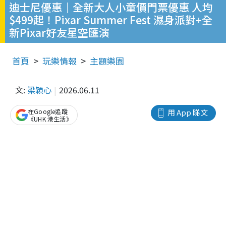
迪士尼優惠｜全新大人小童價門票優惠 人均
$499起！Pixar Summer Fest 濕身派對+全
新Pixar好友星空匯演
首頁
玩樂情報
主題樂園
文:
梁穎心
2026.06.11
在Google追蹤
用 App 睇文
《UHK 港生活》