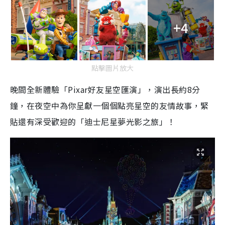
+4
點擊圖片放大
晚間全新體驗「Pixar好友星空匯演」，演出長約8分
鐘，在夜空中為你呈獻一個個點亮星空的友情故事，緊
貼還有深受歡迎的「迪士尼星夢光影之旅」！