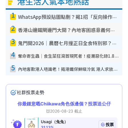
港生活人氣本地熱話
1
WhatsApp預設貼圖點刪？揭1招「反向操作」還原簡潔介面 附3步實測教學
2
香港山邊鐵閘邊門大開？內地客困惑意義何在！網民神回覆：呢種叫法理性防禦
3
鬼門開2026｜農曆七月撞正日全食特別邪？專家警告切忌做一事！揭4大禁忌+2招保平安
4
奪命寄生蟲｜食生菜狂瀉首現死者！疫潮惡化錄1.8萬宗病例 揭洗菜3大謬誤
5
內地客歎港人唔識老！揭港鐵保鮮級冷氣 港人求放過：咪投訴