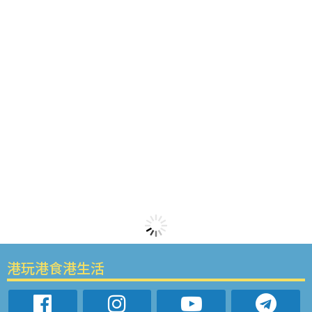
港玩港食港生活