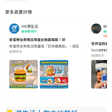
更多真實評價
HK港生活
Wing
著數報料
吹
麥當
麥當勞全新推出限量巨無霸風扇！🤣
世界盃熱潮
麥當勞全新推出限量版「巨無霸風扇」，造型搶眼而且完美復刻麥當勞巨無霸
Yeah❣️❣️
閱讀更多
閱讀更多