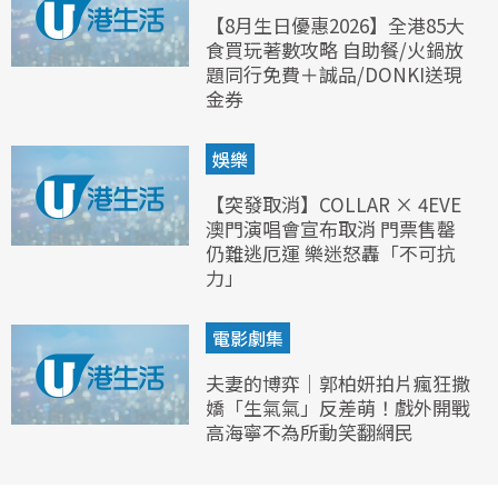
【8月生日優惠2026】全港85大
食買玩著數攻略 自助餐/火鍋放
題同行免費＋誠品/DONKI送現
金券
娛樂
【突發取消】COLLAR × 4EVE
澳門演唱會宣布取消 門票售罄
仍難逃厄運 樂迷怒轟「不可抗
力」
電影劇集
夫妻的博弈｜郭柏妍拍片瘋狂撒
嬌「生氣氣」反差萌！戲外開戰
高海寧不為所動笑翻網民