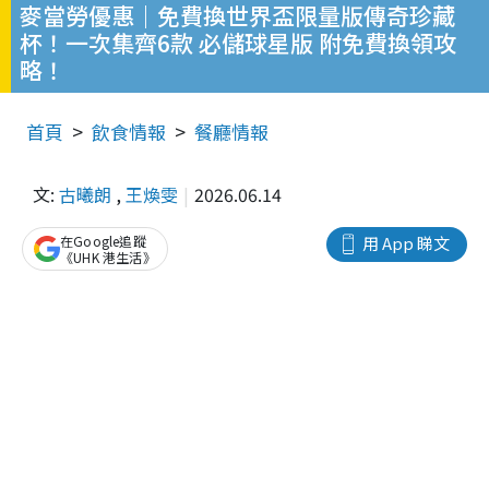
麥當勞優惠｜免費換世界盃限量版傳奇珍藏
杯！一次集齊6款 必儲球星版 附免費換領攻
略！
首頁
飲食情報
餐廳情報
文:
古曦朗
,
王煥雯
2026.06.14
在Google追蹤
用 App 睇文
《UHK 港生活》