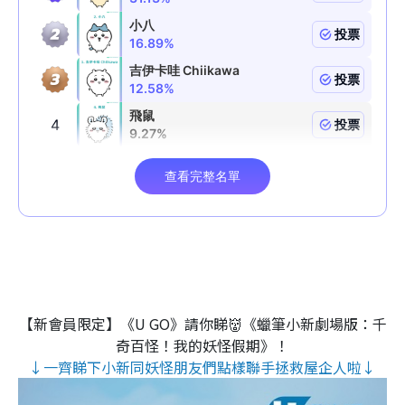
【新會員限定】《U GO》請你睇👹《蠟筆小新劇場版：千
奇百怪！我的妖怪假期》！
↓一齊睇下小新同妖怪朋友們點樣聯手拯救屋企人啦↓