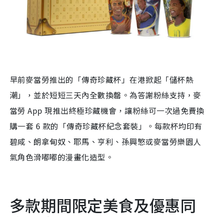
早前麥當勞推出的「傳奇珍藏杯」在港掀起「儲杯熱
潮」，並於短短三天內全數換罄。為答謝粉絲支持，麥
當勞 App 現推出終極珍藏機會，讓粉絲可一次過免費換
購一套 6 款的「傳奇珍藏杯紀念套裝」。每款杯均印有
碧咸、朗拿甸奴、耶馬、亨利、孫興慜或麥當勞樂園人
氣角色滑嘟嘟的漫畫化造型。
多款期間限定美食及優惠同