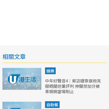
相關文章
娛樂
中年好聲音4｜蔡宓婕穿旗袍克
服晒腿迷暈評判 伸腿想加分被
車婉婉當場制止
自助餐