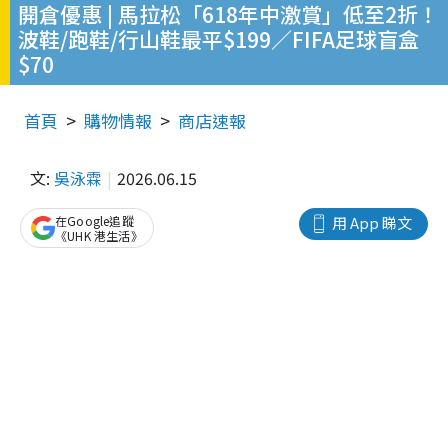
開倉優惠 | 馬拉松「618年中激賞」低至2折！
波鞋/跑鞋/行山鞋最平$199／FIFA足球盲盒
$70
首頁
購物情報
商店速報
文:
吳泳霖
2026.06.15
在Google追蹤
用 App 睇文
《UHK 港生活》