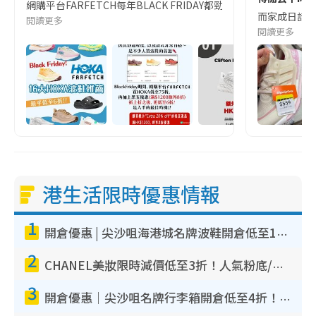
網購平台FARFETCH每年BLACK FRIDAY都勁減！今年HOKA更加
而家成日話經
閱讀更多
閱讀更多
港生活限時優惠情報
1
開倉優惠 | 尖沙咀海港城名牌波鞋開倉低至1折！On鞋$899起／Joy&Peace鞋履$98起
2
CHANEL美妝限時減價低至3折！人氣粉底/唇膏/精華液低至$275！COCO香水都有平
3
開倉優惠｜尖沙咀名牌行李箱開倉低至4折！一連5日 American Tourister/ace./Hallmark $200起！