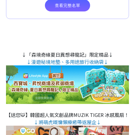
↓「森境奇緣夏日異想尋龍記」限定精品↓
↓漫遊秘境地墊、多用途旅行收納袋↓
【送您🐯】韓國超人氣文創品牌MUZIK TIGER 冰感風扇！
↓將萌虎嘅慵懶療癒帶返屋企↓