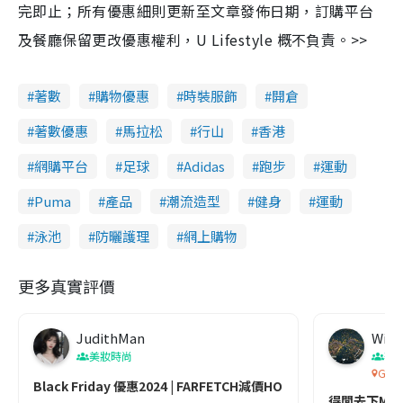
完即止；所有優惠細則更新至文章發佈日期，訂購平台
及餐廳保留更改優惠權利，U Lifestyle 概不負責。>>
著數
購物優惠
時裝服飾
開倉
著數優惠
馬拉松
行山
香港
網購平台
足球
Adidas
跑步
運動
Puma
產品
潮流造型
健身
運動
泳池
防曬護理
網上購物
更多真實評價
JudithMan
Wing
美妝時尚
著
Giga
Black Friday 優惠2024 | FARFETCH減價HOKA低至6折！$7x
得閒去下Meg