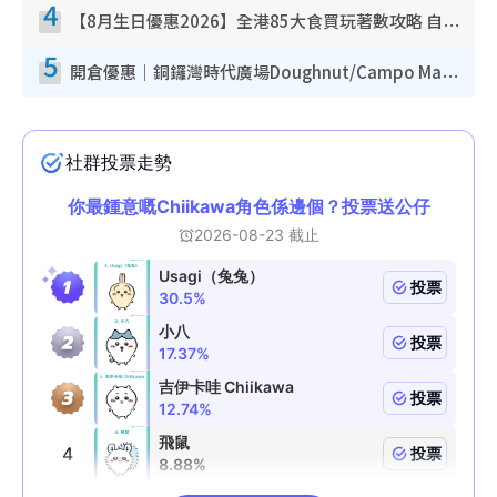
4
【8月生日優惠2026】全港85大食買玩著數攻略 自助餐/火鍋放題同行免費＋誠品/DONKI送現金券
5
開倉優惠｜銅鑼灣時代廣場Doughnut/Campo Marzio開倉低至1折！背囊、書包、手袋劈價$200起