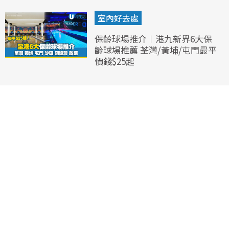
室內好去處
保齡球場推介︱港九新界6大保
齡球場推薦 荃灣/黃埔/屯門最平
價錢$25起