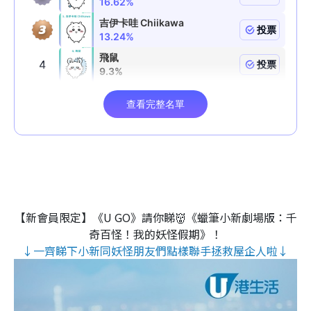
【新會員限定】《U GO》請你睇👹《蠟筆小新劇場版：千
奇百怪！我的妖怪假期》！
↓一齊睇下小新同妖怪朋友們點樣聯手拯救屋企人啦↓