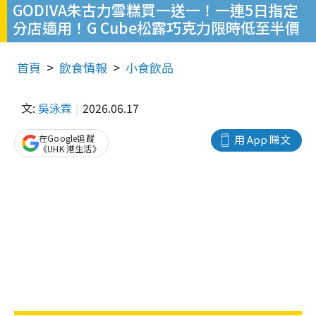
GODIVA朱古力雪糕買一送一！一連5日指定
分店適用！G Cube松露巧克力限時低至半價
首頁
飲食情報
小食飲品
文:
吳泳霖
2026.06.17
在Google追蹤
用 App 睇文
《UHK 港生活》