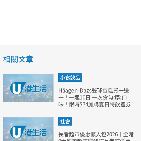
相關文章
小食飲品
Häagen-Dazs雙球雪糕買一送
一！一連10日 一次食勻4款口
味！限時$34加購夏日特飲禮券
社會
長者超市優惠懶人包2026︱全港
9大連鎖超市樂悠咭長者咭低至