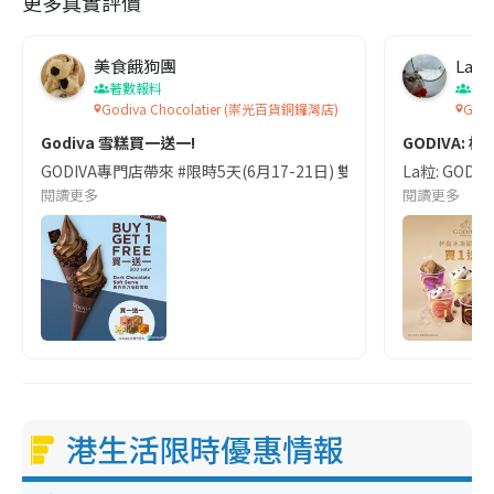
更多真實評價
美食餓狗團
La粒
著數報料
著
Godiva Chocolatier (崇光百貨銅鑼灣店)
Godi
Godiva 雪糕買一送一!
GODIVA: 杯
GODIVA專門店帶來 #限時5天(6月17-21日) 雙重甜蜜禮遇💕
La粒: GOD
閱讀更多
閱讀更多
港生活限時優惠情報