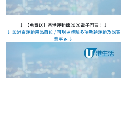
↓ 【免費送】香港運動節2026電子門票！↓
↓ 設過百運動用品攤位 / 可現場體驗多項新穎運動及觀賞
賽事🔥 ↓