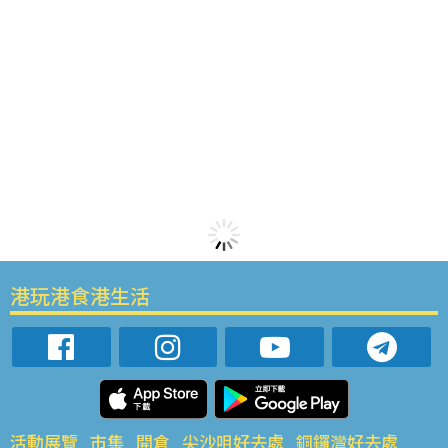
港玩港食港生活
活動展覽
市集
開倉
尖沙咀好去處
銅鑼灣好去處