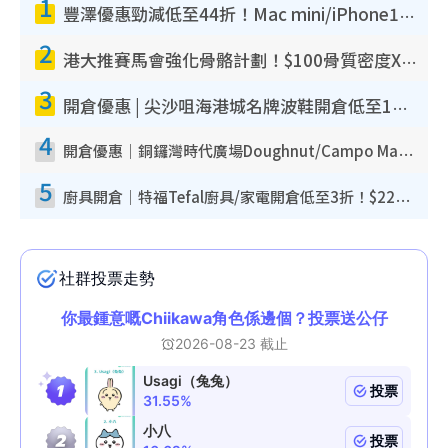
1
豐澤優惠勁減低至44折！Mac mini/iPhone17Pro大減價！廚房家電$220起
2
港大推賽馬會強化骨骼計劃！$100骨質密度X光檢查 完成免費運動訓練送超市禮券！附參加資格
3
開倉優惠 | 尖沙咀海港城名牌波鞋開倉低至1折！On鞋$899起／Joy&Peace鞋履$98起
4
開倉優惠｜銅鑼灣時代廣場Doughnut/Campo Marzio開倉低至1折！背囊、書包、手袋劈價$200起
5
廚具開倉｜特福Tefal廚具/家電開倉低至3折！$220起買平底鍋/炒鑊/湯煲！電飯煲/吸塵機/燙斗$418起