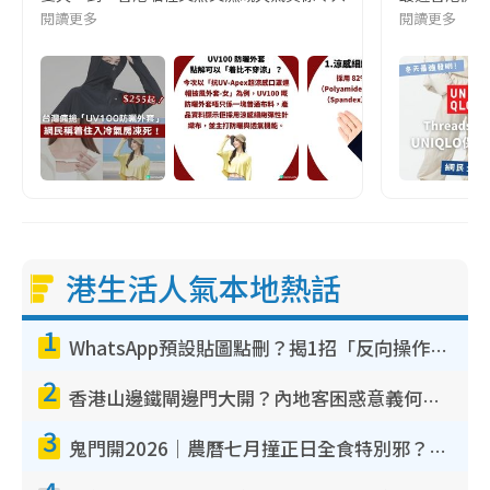
閱讀更多
閱讀更多
港生活人氣本地熱話
1
WhatsApp預設貼圖點刪？揭1招「反向操作」還原簡潔介面 附3步實測教學
2
香港山邊鐵閘邊門大開？內地客困惑意義何在！網民神回覆：呢種叫法理性防禦
3
鬼門開2026｜農曆七月撞正日全食特別邪？專家警告切忌做一事！揭4大禁忌+2招保平安