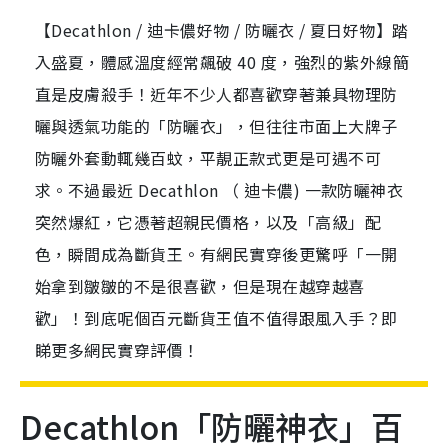
【Decathlon / 迪卡儂好物 / 防曬衣 / 夏日好物】踏
入盛夏，體感溫度經常飆破 40 度，強烈的紫外線簡
直是皮膚殺手！近年不少人都喜歡穿著兼具物理防
曬與透氣功能的「防曬衣」，但往往市面上大牌子
防曬外套動輒幾百蚊，平靚正款式更是可遇不可
求。不過最近 Decathlon （ 迪卡儂) 一款防曬神衣
突然爆紅，它憑著超親民價格，以及「高級」配
色，瞬間成為斷貨王。有網民實穿後更驚呼「一開
始拿到皺皺的不是很喜歡，但是現在越穿越喜
歡」！到底呢個百元斷貨王值不值得跟風入手？即
睇更多網民實穿評價！
Decathlon「防曬神衣」百