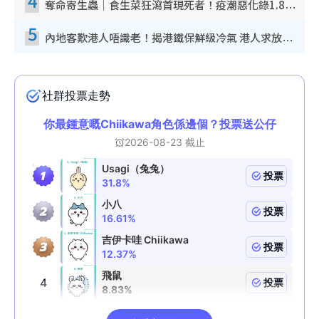
4
奪命寄生蟲｜食生菜狂瀉首現死者！疫潮惡化錄1.8萬宗病例 揭洗菜3大謬誤
5
內地客歎港人唔識老！揭港鐵保鮮級冷氣 港人求放過：咪投訴