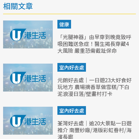
相關文章
健康
「光腿神器」由早穿到晚竟致呼
吸困難送急症！醫生揭長穿藏4
大風險 嚴重恐需截趾保命
室內好去處
元朗好去處｜一日遊23大好食好
玩地方 農場摘香草做雪糕/下白
泥浪漫日落/壁畫村打卡
室內好去處
荃灣好去處｜逾20大景點一日遊
推介 南豐紗廠/港版彩虹眷村/海
濱長廊