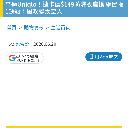
平過Uniqlo！迪卡儂$149防曬衣瘋搶 網民揭
1缺點：風吹變太空人
首頁
購物情報
生活百貨
文:
梁雪盈
2026.06.20
在Google追蹤
用 App 睇文
《UHK 港生活》