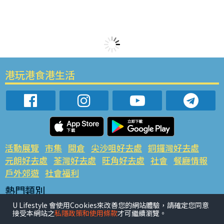
港玩港食港生活
活動展覽
市集
開倉
尖沙咀好去處
銅鑼灣好去處
元朗好去處
荃灣好去處
旺角好去處
社會
餐廳情報
戶外郊遊
社會福利
熱門類別
網民熱話
活動展覽
市集
開倉
尖沙咀好去處
U Lifestyle 會使用Cookies來改善您的網站體驗，請確定您同意
接受本網站之
私隱政策和使用條款
才可繼續瀏覽。
銅鑼灣好去處
元朗好去處
荃灣好去處
旺角好去處
社會