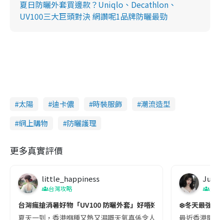
夏日防曬外套買邊款？Uniqlo、Decathlon、
UV100三大巨頭對決 網讚呢1品牌防曬最勁
太陽
迪卡儂
時裝服飾
潮流造型
網上購物
防曬護理
更多真實評價
little_happiness
Judi
台灣攻略
美
台灣瘋搶消暑好物「UV100 防曬外套」好唔好?
❄️冬天最強發明
夏天一到，香港嗰種又熱又濕嘅天氣真係令人窒息，出親街都好似行緊
最近香港開始