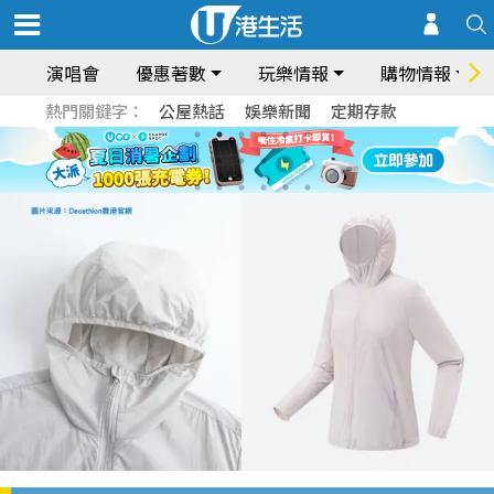
演唱會
優惠著數
玩樂情報
購物情報
熱門關鍵字：
公屋熱話
娛樂新聞
定期存款