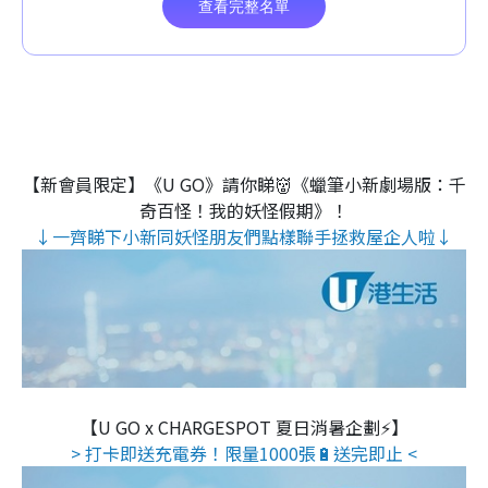
【新會員限定】《U GO》請你睇👹《蠟筆小新劇場版：千
奇百怪！我的妖怪假期》！
↓一齊睇下小新同妖怪朋友們點樣聯手拯救屋企人啦↓
【U GO x CHARGESPOT 夏日消暑企劃⚡】
> 打卡即送充電券！限量1000張🔋送完即止 <