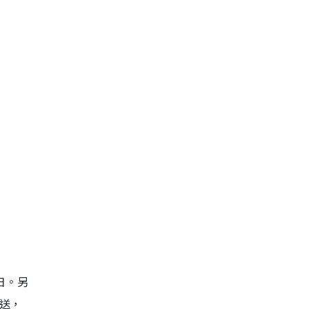
日。另
日送，