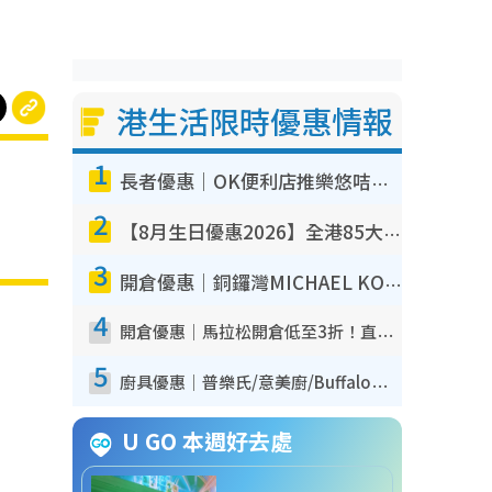
港生活限時優惠情報
1
長者優惠｜OK便利店推樂悠咭優惠！買麵包/牛奶/保健品拍卡即減
2
【8月生日優惠2026】全港85大食買玩著數攻略 自助餐/火鍋放題同行免費＋誠品/DONKI送現金券
3
開倉優惠｜銅鑼灣MICHAEL KORS開倉低至17折！直擊$500起買手袋/銀包/鞋款 必買經典Jet Set系列
4
開倉優惠｜馬拉松開倉低至3折！直擊$99起買adidas／New Balance／Puma鞋款 STANLEY保溫杯劈價至$119起
5
廚具優惠｜普樂氏/意美廚/Buffalo廚具低至3折！$89起買煎鍋／炒鑊／個人鍋 同場小家電激減至$99起
U GO 本週好去處