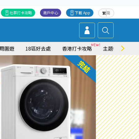
社群打卡攻略
商戶中心
下載 App
繁
简
周圍遊
18區好去處
香港打卡攻略
主題特集