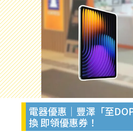
電器優惠｜豐澤「至DOPE
換 即領優惠券！