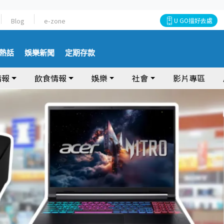
Blog
e-zone
U GO搵好去處
熱話
娛樂新聞
定期存款
情報
飲食情報
娛樂
社會
影片專區