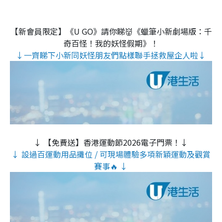
【新會員限定】《U GO》請你睇👹《蠟筆小新劇場版：千
奇百怪！我的妖怪假期》！
↓一齊睇下小新同妖怪朋友們點樣聯手拯救屋企人啦↓
↓ 【免費送】香港運動節2026電子門票！↓
↓ 設過百運動用品攤位 / 可現場體驗多項新穎運動及觀賞
賽事🔥 ↓