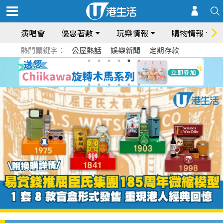
演唱會
優惠著數
玩樂情報
購物情報
熱門關鍵字：
公屋熱話
娛樂新聞
定期存款