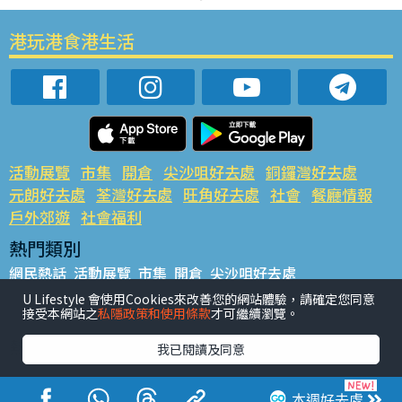
港玩港食港生活
活動展覽
市集
開倉
尖沙咀好去處
銅鑼灣好去處
元朗好去處
荃灣好去處
旺角好去處
社會
餐廳情報
戶外郊遊
社會福利
熱門類別
網民熱話
活動展覽
市集
開倉
尖沙咀好去處
銅鑼灣好去處
元朗好去處
荃灣好去處
旺角好去處
社會
U Lifestyle 會使用Cookies來改善您的網站體驗，請確定您同意
接受本網站之
私隱政策和使用條款
才可繼續瀏覽。
餐廳情報
戶外郊遊
熱門標籤
我已閱讀及同意
#UGO搵好去處
#人氣活動推介
#美食社群熱話
#親子玩樂好去處
#ULifestyle應用程式
#限時搶
本週好去處