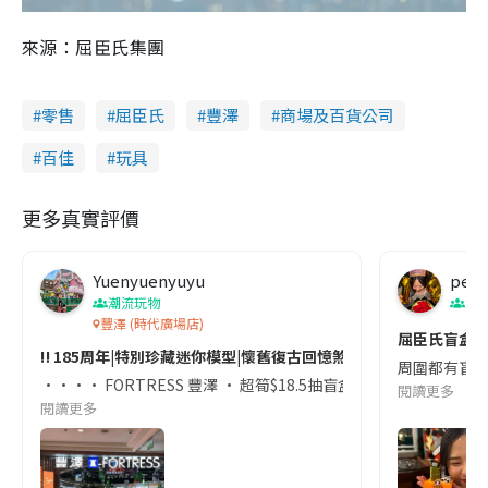
來源：屈臣氏集團
零售
屈臣氏
豐澤
商場及百貨公司
百佳
玩具
更多真實評價
Yuenyuenyuyu
peon
潮流玩物
潮
豐澤 (時代廣場店)
屈臣氏盲盒
‼️ 185周年|特別珍藏迷你模型|懷舊復古回憶煞 ⏪
周圍都有盲盒,
•••• FORTRESS 豐澤 • 超筍$18.5抽盲盒 •••• ‼
閱讀更多
閱讀更多