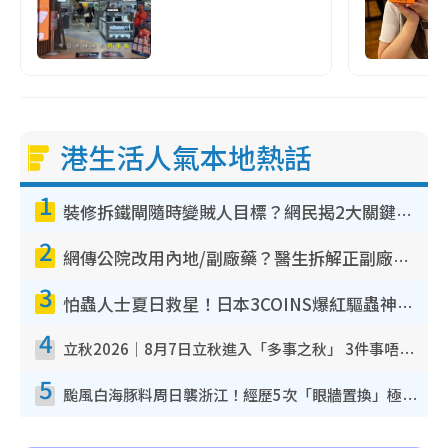
港生活人氣本地熱話
1
裝修拆鐵閘隨時變賊人目標？網民揭2大關鍵用途：裝新式等於白裝？附新舊鐵閘分別
2
網傳公院改用內地/副廠藥？醫生拆解正副廠分別 揭4類人換藥隨時出事
3
怕蟲人士夏日救星！日本3COINS爆紅驅蟲神器$45起 1招「全程免觸碰」輕鬆搞定小強
4
立秋2026｜8月7日立秋進入「多事之秋」 3件事唔做得！專家教6招開運 清枱頭／銀包納氣接好運
5
颱風白海豚料周日襲浙江！經歷5次「眼牆置換」極罕見 成登陸內地最長途颱風