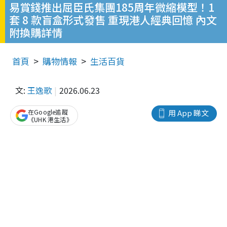
易賞錢推出屈臣氏集團185周年微縮模型！1
套 8 款盲盒形式發售 重現港人經典回憶 內文
附換購詳情
首頁
購物情報
生活百貨
文:
王逸歌
2026.06.23
在Google追蹤
用 App 睇文
《UHK 港生活》