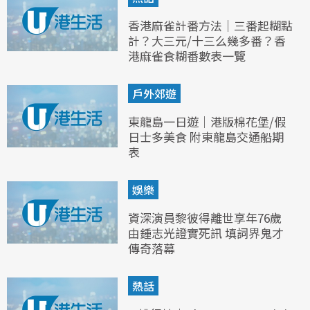
香港麻雀計番方法｜三番起糊點
計？大三元/十三么幾多番？香
港麻雀食糊番數表一覽
戶外郊遊
東龍島一日遊｜港版棉花堡/假
日士多美食 附東龍島交通船期
表
娛樂
資深演員黎彼得離世享年76歲
由鍾志光證實死訊 填詞界鬼才
傳奇落幕
熱話