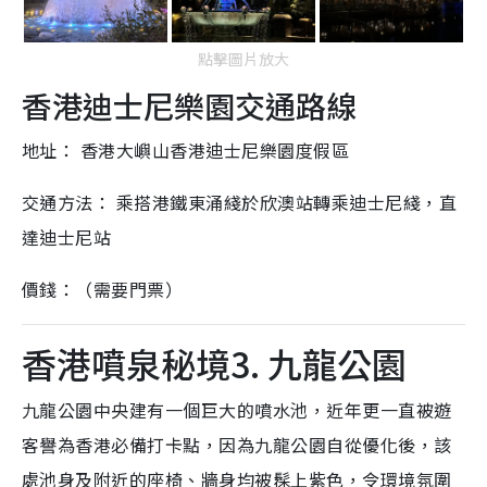
點擊圖片放大
香港迪士尼樂園交通路線
地址： 香港大嶼山香港迪士尼樂園度假區
交通方法： 乘搭港鐵東涌綫於欣澳站轉乘迪士尼綫，直
達迪士尼站
價錢：（需要門票）
香港噴泉秘境3. 九龍公園
九龍公園中央建有一個巨大的噴水池，近年更一直被遊
客譽為香港必備打卡點，因為九龍公園自從優化後，該
處池身及附近的座椅、牆身均被髹上紫色，令環境氛圍