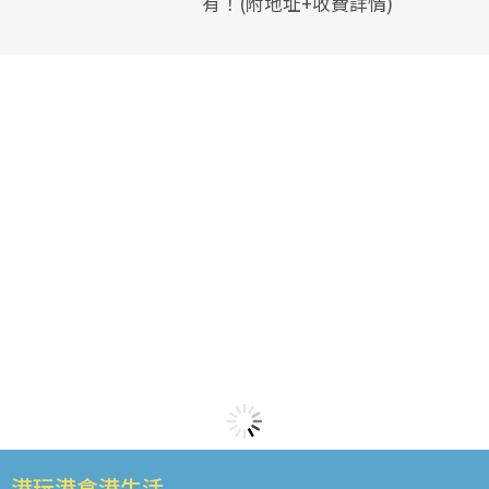
有！(附地址+收費詳情)
港玩港食港生活