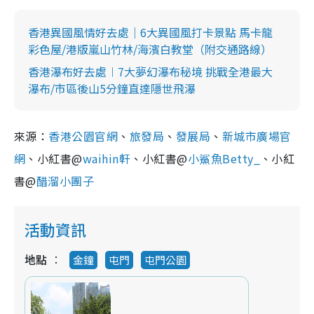
香港異國風情好去處｜6大異國風打卡景點 馬卡龍
彩色屋/港版嵐山竹林/海濱白教堂（附交通路線）
香港瀑布好去處︱7大夢幻瀑布秘境 挑戰全港最大
瀑布/市區後山5分鐘直達隱世飛瀑
來源：
香港公園官網
、
旅發局
、
發展局
、
新城市廣場官
網
、小紅書@
waihin軒
、小紅書@
小鯊魚Betty_
、小紅
書@
醋溜小團子
活動資訊
地點
金鐘
屯門
屯門公園