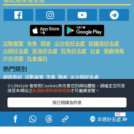
活動展覽
市集
開倉
尖沙咀好去處
銅鑼灣好去處
元朗好去處
荃灣好去處
旺角好去處
社會
餐廳情報
戶外郊遊
社會福利
熱門類別
網民熱話
活動展覽
市集
開倉
尖沙咀好去處
銅鑼灣好去處
元朗好去處
荃灣好去處
旺角好去處
社會
U Lifestyle 會使用Cookies來改善您的網站體驗，請確定您同意
接受本網站之
私隱政策和使用條款
才可繼續瀏覽。
餐廳情報
戶外郊遊
熱門標籤
我已閱讀及同意
#UGO搵好去處
#人氣活動推介
#美食社群熱話
#親子玩樂好去處
#ULifestyle應用程式
#限時搶
本週好去處
#UJetso禮物放送
#ULifestyle商戶中心
#著數
#網絡熱話