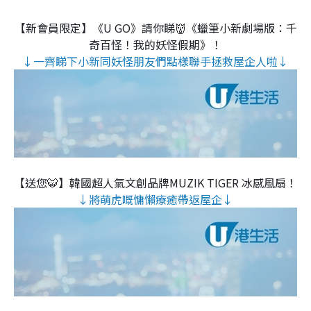
【新會員限定】《U GO》請你睇👹《蠟筆小新劇場版：千
奇百怪！我的妖怪假期》！
↓一齊睇下小新同妖怪朋友們點樣聯手拯救屋企人啦↓
【送您🐯】韓國超人氣文創品牌MUZIK TIGER 冰感風扇！
↓將萌虎嘅慵懶療癒帶返屋企↓