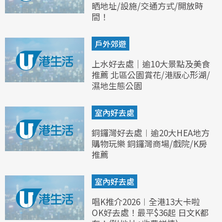
晒地址/設施/交通方式/開放時
間！
戶外郊遊
上水好去處｜逾10大景點及美食
推薦 北區公園賞花/港版心形湖/
濕地生態公園
室內好去處
銅鑼灣好去處︱逾20大HEA地方
購物玩樂 銅鑼灣商場/戲院/K房
推薦
室內好去處
唱K推介2026︱全港13大卡啦
OK好去處！最平$36起 日文K都