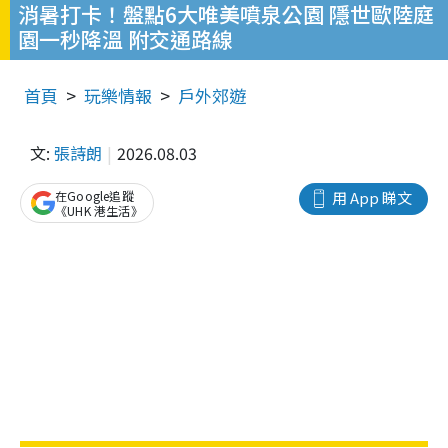
消暑打卡！盤點6大唯美噴泉公園 隱世歐陸庭
園一秒降溫 附交通路線
首頁
玩樂情報
戶外郊遊
文:
張詩朗
2026.08.03
在Google追蹤
用 App 睇文
《UHK 港生活》