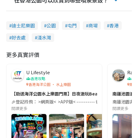
迪士尼樂園
公園
屯門
商場
香港
好去處
淺水灣
更多真實評價
U Lifestyle
Ray
香港攻略
香
香港海洋公園 ‧ 水上樂園
南蓮
【勁送海洋公園水上樂園門票】日夜激玩Beat The Summer💦！
南蓮池園浪漫約
🎉登記拎飛： >網頁版< >APP版< ---------- 香港夏天熱到溶
南蓮池園非常
閱讀更多
閱讀更多