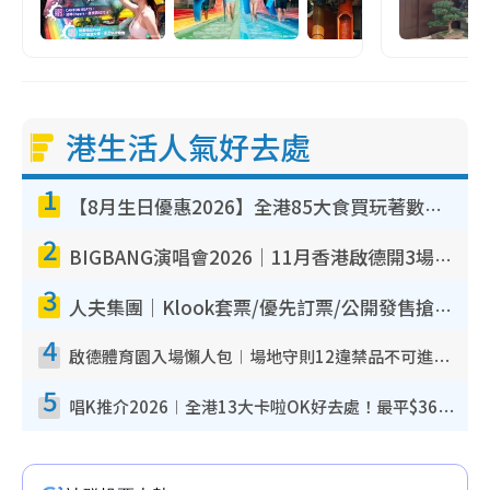
港生活人氣好去處
1
【8月生日優惠2026】全港85大食買玩著數攻略 自助餐/火鍋放題同行免費＋誠品/DONKI送現金券
2
BIGBANG演唱會2026｜11月香港啟德開3場！實名制VIP申請、優先購票攻略
3
人夫集團｜Klook套票/優先訂票/公開發售搶飛攻略！附票價.購票連結.場地座位表
4
啟德體育園入場懶人包︱場地守則12違禁品不可進場准帶細水樽但全場禁樽蓋！應援牌有限制！
5
唱K推介2026︱全港13大卡啦OK好去處！最平$36起 日文K都有！(附地址+收費詳情)