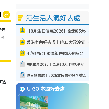
港生活人氣好去處
1
或去
【8月生日優惠2026】全港85大食買玩著數攻略 自助餐/火鍋放題同行免費＋誠品/DONKI送現金券
，將
2
香港室內好去處｜逾35大歎冷氣室內好去處推介 室內活動免費避雨無懼落雨
的
3
小熊維尼100週年快閃店登陸又一城 重現百畝森林經典場景／獨家限定盲盒登場／專屬DIY香水
4
唱K推介2026︱全港13大卡啦OK好去處！最平$36起 日文K都有！(附地址+收費詳情)
5
假日好去處｜2026放假去邊好？逾20放假好去處郊外/秘景 休閒半日或一日遊
「追
U GO 本週好去處