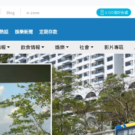
Blog
e-zone
U GO搵好去處
熱話
娛樂新聞
定期存款
情報
飲食情報
娛樂
社會
影片專區