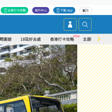
社群打卡攻略
商戶中心
下載 App
繁
简
周圍遊
18區好去處
香港打卡攻略
主題特集