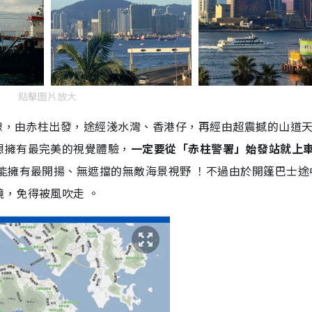
點擊圖片放大
路線，由赤柱出發，途經淺水灣、香港仔，再經由超震撼的山道
想擁有最完美的視覺體驗，
一定要從「赤柱警署」始發站就上
能擁有最開揚、無遮擋的無敵海景視野
！不過由於開篷巴士途
鏡，免得被風吹走
。