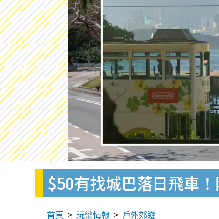
$50有找城巴落日飛車
首頁
玩樂情報
戶外郊遊