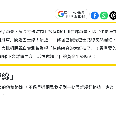
在Google追蹤
《UHK 港生活》
岸線 / 海景 / 黃金打卡時間】放假想Chill住睇海景，除了坐電車
日飛車」開篷巴士線！最近，一條城巴觀光巴士路線突然爆紅
，大批網民親自實測後驚呼「這條線真的太好拍了」！最重要
爆燈。即睇下文詳情內容，話埋你知最佳的黃金出發時間！
岸線」
梭的傳統路線 。不過最近網民發掘到一條最新爆紅路線，專為
」！