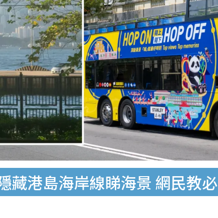
！隱藏港島海岸線睇海景 網民教必