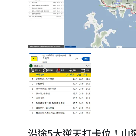
沿途5大逆天打卡位！山