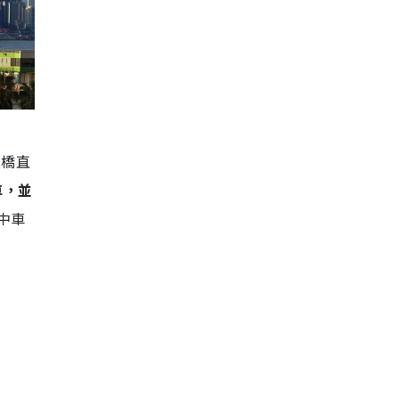
天橋直
車，並
中車