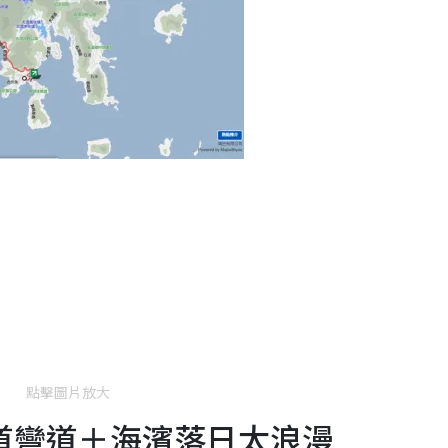
點擊圖片放大
道彎道＋海濱落日太浪漫