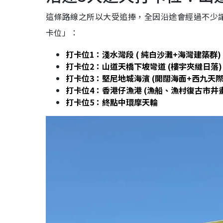
這條路線之所以大受追捧，全因沿途會經過不少
卡位」：
打卡位1：
淺水灣段 (
純白沙灘+海灣建築群)
打卡位2：
山道天橋下坡彎道 (樓宇夾縫日
落
)
打卡位
3：堅尼地城海濱 (開闊海面+西九天際
打卡位
4：香港仔漁港 (漁船、漁村復古市井
打卡位
5：終點中環摩天輪