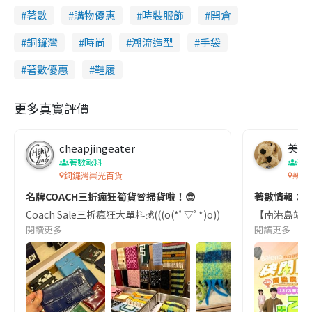
著數
購物優惠
時裝服飾
開倉
銅鑼灣
時尚
潮流造型
手袋
著數優惠
鞋履
更多真實評價
cheapjingeater
美食
著數報料
著
銅鑼灣崇光百貨
新海
名牌COACH三折瘋狂筍貨🚨掃貨啦！😎
著數情報：
Coach Sale三折瘋狂大單料💰(((o(*ﾟ▽ﾟ*)o))) 用我僅餘的記憶憶
【南港島站🛒
閱讀更多
閱讀更多