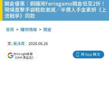
開倉優惠｜銅鑼灣Ferragamo開倉低至2折！
現場直擊手袋鞋款激減／半價入手金素妍《上
流戰爭》同款
首頁
購物情報
開倉
文:
吳泳霖
2026.06.26
在Google追蹤
用 App 睇文
《UHK 港生活》