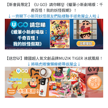
【新會員限定】《U GO》請你睇👹《蠟筆小新劇場版：千
奇百怪！我的妖怪假期》！
↓一齊睇下小新同妖怪朋友們點樣聯手拯救屋企人啦↓
【送您🐯】韓國超人氣文創品牌MUZIK TIGER 冰感風扇！
↓將萌虎嘅慵懶療癒帶返屋企↓