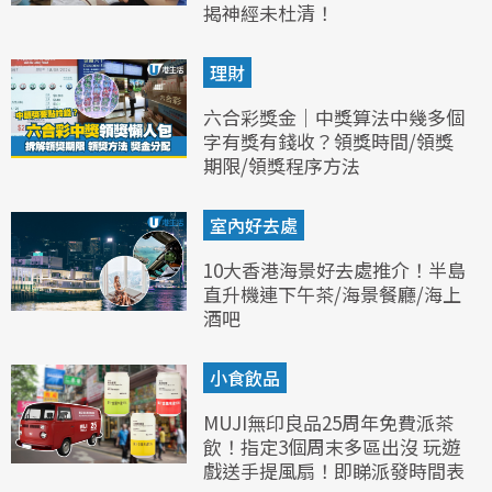
揭神經未杜清！
理財
六合彩獎金｜中獎算法中幾多個
字有獎有錢收？領獎時間/領獎
期限/領獎程序方法
室內好去處
10大香港海景好去處推介！半島
直升機連下午茶/海景餐廳/海上
酒吧
小食飲品
MUJI無印良品25周年免費派茶
飲！指定3個周末多區出沒 玩遊
戲送手提風扇！即睇派發時間表