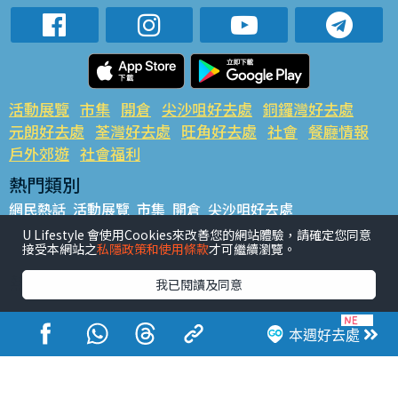
活動展覽
市集
開倉
尖沙咀好去處
銅鑼灣好去處
元朗好去處
荃灣好去處
旺角好去處
社會
餐廳情報
戶外郊遊
社會福利
熱門類別
網民熱話
活動展覽
市集
開倉
尖沙咀好去處
銅鑼灣好去處
元朗好去處
荃灣好去處
旺角好去處
社會
U Lifestyle 會使用Cookies來改善您的網站體驗，請確定您同意
接受本網站之
私隱政策和使用條款
才可繼續瀏覽。
餐廳情報
戶外郊遊
熱門標籤
我已閱讀及同意
#UGO搵好去處
#人氣活動推介
#美食社群熱話
#親子玩樂好去處
#ULifestyle應用程式
#限時搶
本週好去處
#UJetso禮物放送
#ULifestyle商戶中心
#著數
#網絡熱話
香港經濟日報版權所有©2026