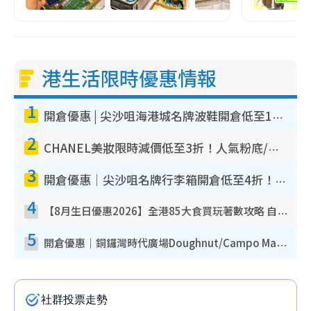
港生活限時優惠情報
1
開倉優惠 | 尖沙咀海港城名牌波鞋開倉低至1折！On鞋$899起／Joy&Peace鞋履$98起
2
CHANEL美妝限時減價低至3折！人氣粉底/唇膏/精華液低至$275！COCO香水都有平
3
開倉優惠｜尖沙咀名牌行李箱開倉低至4折！一連5日 American Tourister/ace./Hallmark $200起！
4
【8月生日優惠2026】全港85大食買玩著數攻略 自助餐/火鍋放題同行免費＋誠品/DONKI送現金券
5
開倉優惠｜銅鑼灣時代廣場Doughnut/Campo Marzio開倉低至1折！背囊、書包、手袋劈價$200起