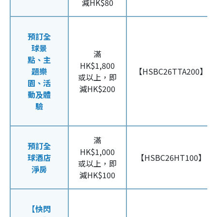
減HK$80
預訂全
球景
滿
點、主
HK$1,800
題樂
【HSBC26TTA200】
或以上，即
園、活
減HK$200
動及體
驗
滿
預訂全
HK$1,000
球酒店
【HSBC26HT100】
或以上，即
淨房
減HK$100
【快閃