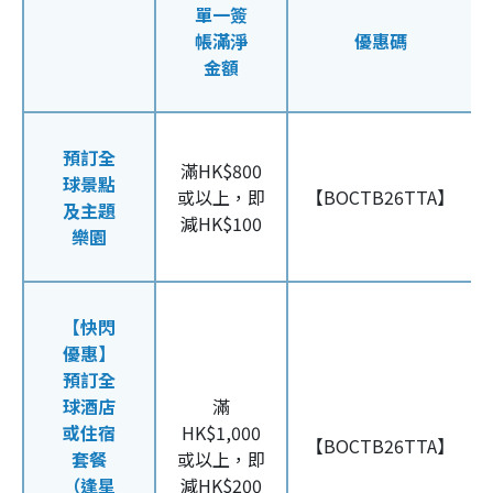
單一簽
帳滿淨
優惠碼
金額
預訂全
滿HK$800
球景點
或以上，即
【BOCTB26TTA】
及主題
減HK$100
樂園
【快閃
優惠】
預訂全
球酒店
滿
或住宿
HK$1,000
【BOCTB26TTA】
套餐
或以上，即
（逢星
減HK$200