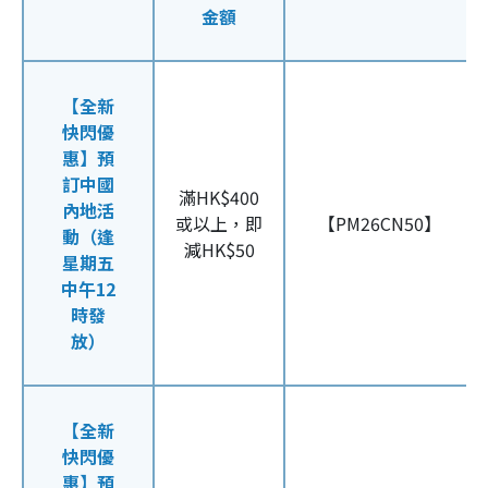
金額
【全新
快閃優
惠】預
訂中國
滿HK$400
內地活
或以上，即
【PM26CN50】
動（逢
減HK$50
星期五
中午12
時發
放）
【全新
快閃優
惠】預