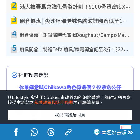
2
港大推賽馬會強化骨骼計劃！$100骨質密度X光檢查 完成免費運動訓練送超市禮券！附參加資格
3
開倉優惠 | 尖沙咀海港城名牌波鞋開倉低至1折！On鞋$899起／Joy&Peace鞋履$98起
4
開倉優惠｜銅鑼灣時代廣場Doughnut/Campo Marzio開倉低至1折！背囊、書包、手袋劈價$200起
5
廚具開倉｜特福Tefal廚具/家電開倉低至3折！$220起買平底鍋/炒鑊/湯煲！電飯煲/吸塵機/燙斗$418起
U Lifestyle 會使用Cookies來改善您的網站體驗，請確定您同意
接受本網站之
私隱政策和使用條款
才可繼續瀏覽。
我已閱讀及同意
本週好去處