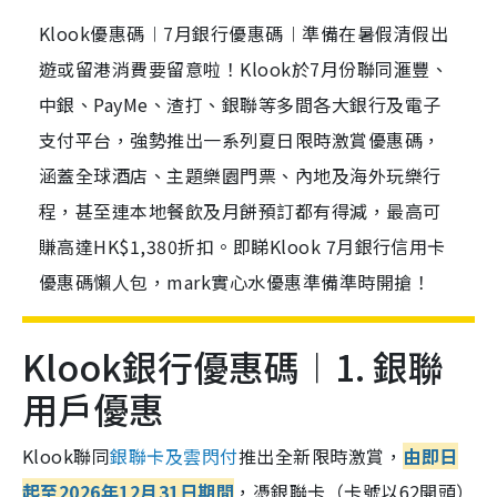
Klook優惠碼︱7月銀行優惠碼︱準備在暑假清假出
遊或留港消費要留意啦！Klook於7月份聯同滙豐、
中銀、PayMe、渣打、銀聯等多間各大銀行及電子
支付平台，強勢推出一系列夏日限時激賞優惠碼，
涵蓋全球酒店、主題樂園門票、內地及海外玩樂行
程，甚至連本地餐飲及月餅預訂都有得減，最高可
賺高達HK$1,380折扣。即睇Klook 7月銀行信用卡
優惠碼懶人包，mark實心水優惠準備準時開搶！
Klook銀行優惠碼︱1. 銀聯
用戶優惠
Klook聯同
銀聯卡及雲閃付
推出全新限時激賞，
由即日
起至2026年12月31日期間
，憑銀聯卡（卡號以62開頭）