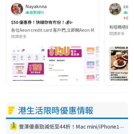
Nayaknna
co c
著數報料
著
香港
$50 優惠券！快睇你有冇份！💰✨
有咭嘅唔好
各位Aeon credit card 客戶們,立即開Aeon Mob
閱讀更多
閱讀更多
港生活限時優惠情報
1
豐澤優惠勁減低至44折！Mac mini/iPhone17Pro大減價！廚房家電$220起