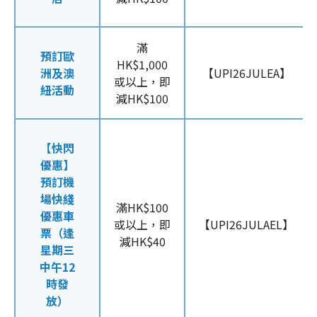
滿
預訂歐
HK$1,000
洲及澳
【UPI26JULEA】
或以上，即
紐活動
減HK$100
【快閃
優惠】
預訂機
場快綫
滿HK$100
優惠車
或以上，即
【UPI26JULAEL】
票（逢
減HK$40
星期三
中午12
時發
放）