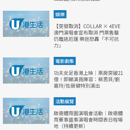
娛樂
【突發取消】COLLAR × 4EVE
澳門演唱會宣布取消 門票售罄
仍難逃厄運 樂迷怒轟「不可抗
力」
電影劇集
功夫女足香港上映｜票房突破21
億！即睇演員陣容：蔡思貝/劉
嘉玲/佐藤健特別演出
活動展覽
啟德體育園演唱會活動｜啟德體
育賽事盛事演唱會時間表日程場
地（持續更新）