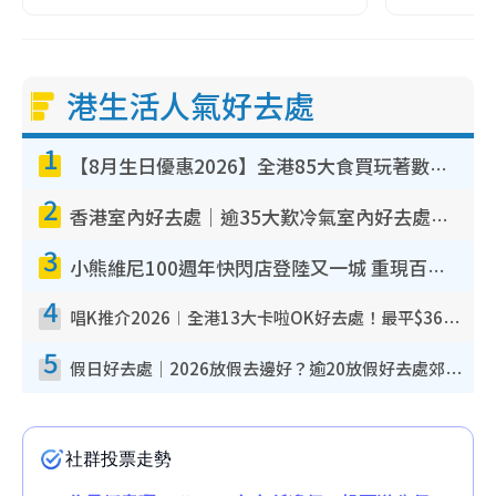
港生活人氣好去處
1
【8月生日優惠2026】全港85大食買玩著數攻略 自助餐/火鍋放題同行免費＋誠品/DONKI送現金券
2
香港室內好去處｜逾35大歎冷氣室內好去處推介 室內活動免費避雨無懼落雨
3
小熊維尼100週年快閃店登陸又一城 重現百畝森林經典場景／獨家限定盲盒登場／專屬DIY香水
4
唱K推介2026︱全港13大卡啦OK好去處！最平$36起 日文K都有！(附地址+收費詳情)
5
假日好去處｜2026放假去邊好？逾20放假好去處郊外/秘景 休閒半日或一日遊