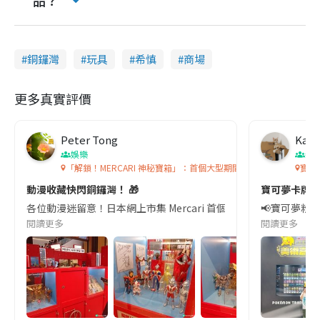
品？
銅鑼灣
玩具
希慎
商場
更多真實評價
Peter Tong
Kath
娛樂
親
「解鎖！MERCARI 神秘寶箱」：首個大型期間限定日本動漫遊戲
寶可
動漫收藏快閃銅鑼灣！ 🎁
寶可夢卡牌展
各位動漫迷留意！日本網上市集 Mercari 首個大型展覽「解鎖！MERC
📢寶可夢粉絲
閱讀更多
閱讀更多