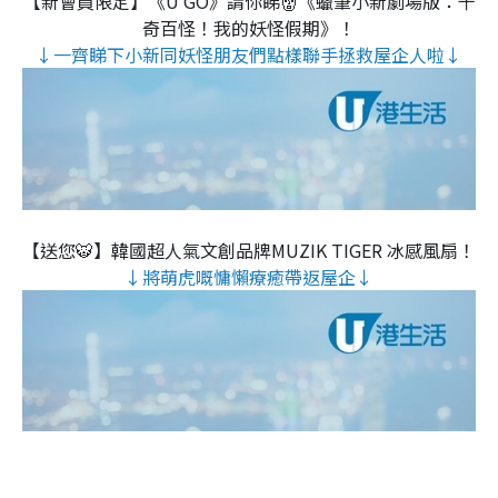
【新會員限定】《U GO》請你睇👹《蠟筆小新劇場版：千
奇百怪！我的妖怪假期》！
↓一齊睇下小新同妖怪朋友們點樣聯手拯救屋企人啦↓
【送您🐯】韓國超人氣文創品牌MUZIK TIGER 冰感風扇！
↓將萌虎嘅慵懶療癒帶返屋企↓