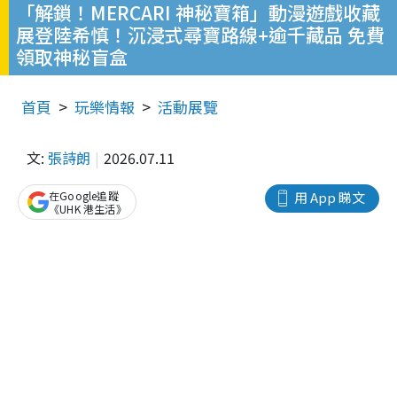
「解鎖！MERCARI 神秘寶箱」動漫遊戲收藏
展登陸希慎！沉浸式尋寶路線+逾千藏品 免費
領取神秘盲盒
首頁
玩樂情報
活動展覽
文:
張詩朗
2026.07.11
在Google追蹤
用 App 睇文
《UHK 港生活》