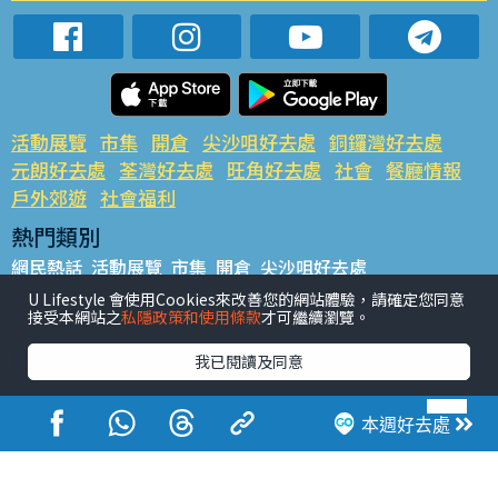
活動展覽
市集
開倉
尖沙咀好去處
銅鑼灣好去處
元朗好去處
荃灣好去處
旺角好去處
社會
餐廳情報
戶外郊遊
社會福利
熱門類別
網民熱話
活動展覽
市集
開倉
尖沙咀好去處
銅鑼灣好去處
元朗好去處
荃灣好去處
旺角好去處
社會
U Lifestyle 會使用Cookies來改善您的網站體驗，請確定您同意
接受本網站之
私隱政策和使用條款
才可繼續瀏覽。
餐廳情報
戶外郊遊
熱門標籤
我已閱讀及同意
#UGO搵好去處
#人氣活動推介
#美食社群熱話
#親子玩樂好去處
#ULifestyle應用程式
#限時搶
本週好去處
#UJetso禮物放送
#ULifestyle商戶中心
#著數
#網絡熱話
香港經濟日報版權所有©2026