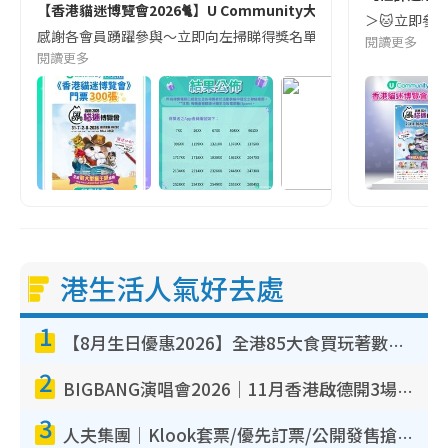
【香港貓迷博覽會2026🐈】U Community大派300張門票！✨
＞🐱立即參加
感謝各會員踴躍參與～立即向左掃睇得獎名單！ 所有得獎電郵已經發出，請各
閱讀更多
閱讀更多
港生活人氣好去處
1
【8月生日優惠2026】全港85大食買玩著數攻略 自助餐/火鍋放題同行免費＋誠品/DONKI送現金券
2
BIGBANG演唱會2026｜11月香港啟德開3場！實名制VIP申請、優先購票攻略
3
人夫集團｜Klook套票/優先訂票/公開發售搶飛攻略！附票價.購票連結.場地座位表