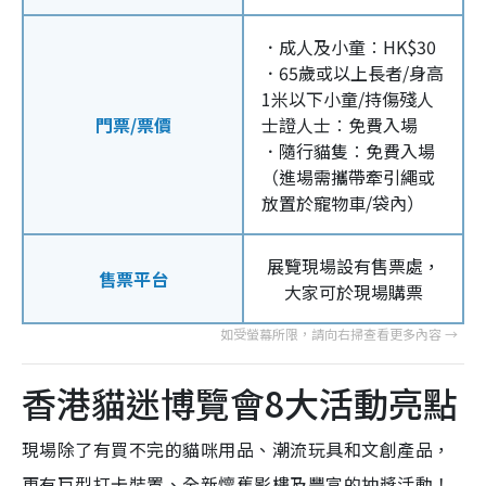
．成人及小童︰HK$30
．65歲或以上長者/身高
1米以下小童/持傷殘人
門票/票價
士證人士︰免費入場
．隨行貓隻︰免費入場
（進場需攜帶牽引繩或
放置於寵物車/袋內）
展覽現場設有售票處，
售票平台
大家可於現場購票
香港貓迷博覽會8大活動亮點
現場除了有買不完的貓咪用品、潮流玩具和文創產品，
更有巨型打卡裝置、全新懷舊影樓及豐富的抽獎活動！