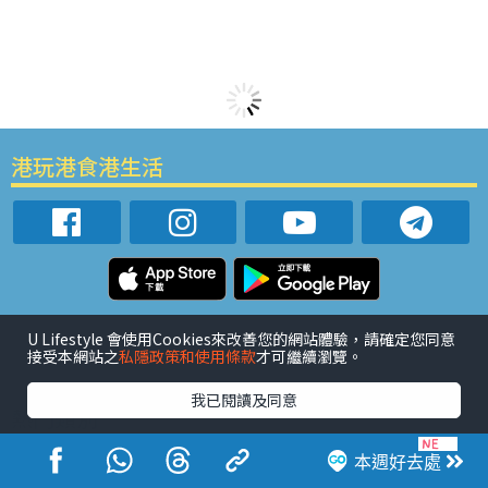
港玩港食港生活
活動展覽
市集
開倉
尖沙咀好去處
銅鑼灣好去處
U Lifestyle 會使用Cookies來改善您的網站體驗，請確定您同意
元朗好去處
荃灣好去處
旺角好去處
社會
餐廳情報
接受本網站之
私隱政策和使用條款
才可繼續瀏覽。
戶外郊遊
社會福利
我已閱讀及同意
熱門類別
網民熱話
活動展覽
市集
開倉
尖沙咀好去處
本週好去處
銅鑼灣好去處
元朗好去處
荃灣好去處
旺角好去處
社會