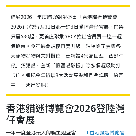
貓展2026︱年度貓奴朝聖盛事「香港貓迷博覽會
2026」將於7月31日起一連3日登陸灣仔會展，門票
只需$30起，更首度聯乘SPCA推出會員買一送一超
值優惠。今年展會規模再度升級，現場除了雲集各
大寵物好物與文創攤位，更特設4米高巨型「西部牛
仔」拓腮貓、全新「懷舊喵影樓」等多個超吸睛打
卡位。即睇今年貓展8大活動亮點和門票詳情，約定
主子一起出發吧！
香港貓迷博覽會2026登陸灣
仔會展
一年一度全港最大的貓主題盛會——
「香港貓迷博覽會