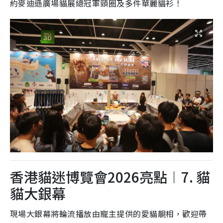
約麥迪遜廣場貓展總冠軍頸圈及多件華麗貓衫！
香港貓迷博覽會2026亮點︱7. 貓
貓大銀幕
現場大銀幕將輪流播放由寵主提供的愛貓靚相，歡迎帶