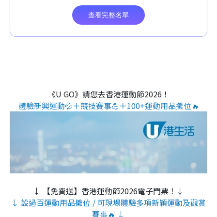
《U GO》請您去香港運動節2026！
體驗新興運動💦＋競技賽事💪＋100+運動用品攤位🔥
↓ 【免費送】香港運動節2026電子門票！↓
↓ 設過百運動用品攤位 / 可現場體驗多項新穎運動及觀賞
賽事🔥 ↓