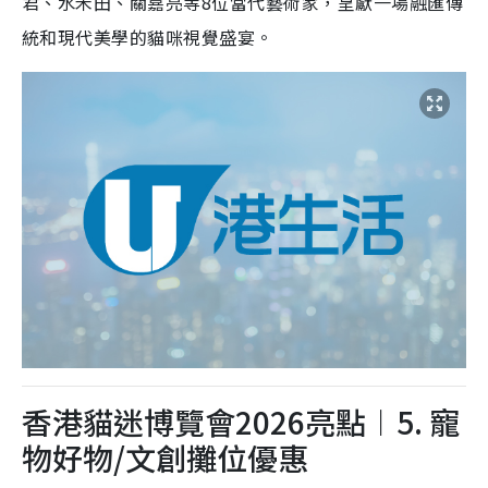
君、水禾田、關嘉亮等8位當代藝術家，呈獻一場融匯傳
統和現代美學的貓咪視覺盛宴。
香港貓迷博覽會2026亮點︱5. 寵
物好物/文創攤位優惠