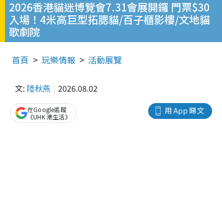
2026香港貓迷博覽會7.31會展開鑼 門票$30
入場！4米高巨型拓腮貓/百子櫃影樓/文地貓
歌劇院
首頁
玩樂情報
活動展覽
文:
陸秋燕
2026.08.02
在Google追蹤
用 App 睇文
《UHK 港生活》