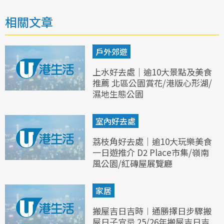
相關文章
戶外郊遊
上水好去處｜逾10大景點及美食
推薦 北區公園賞花/港版心形湖/
濕地生態公園
室內好去處
荔枝角好去處｜逾10大玩樂美食
一日遊推介 D2 Place市集/嶺南
風公園/紅磚屋展覽廳
家居
搬屋吉日吉時︱通勝擇日步驟搬
屋日子宜忌 25/26年搬屋吉日吉