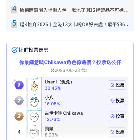
4
啟德體育園入場懶人包︱場地守則12違禁品不可進場准帶細水樽但全場禁樽蓋！應援牌有限制！
5
唱K推介2026︱全港13大卡啦OK好去處！最平$36起 日文K都有！(附地址+收費詳情)