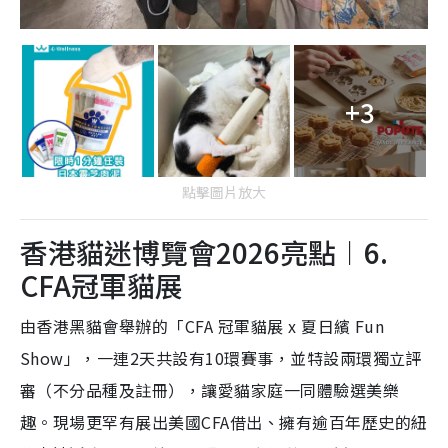
+3
點擊圖片放大
香港貓迷博覽會2026亮點︱6.
CFA冠軍貓展
由香港黑貓會舉辦的「CFA 冠軍貓展 x 夏日繽 Fun
Show」，一連2天共設有10環賽事，並特設兩環獨立評
審（不分品種及註冊），讓愛貓家庭一同體驗選美樂
趣。現場更罕有展出美國CFA借出、擁有逾百年歷史的紐