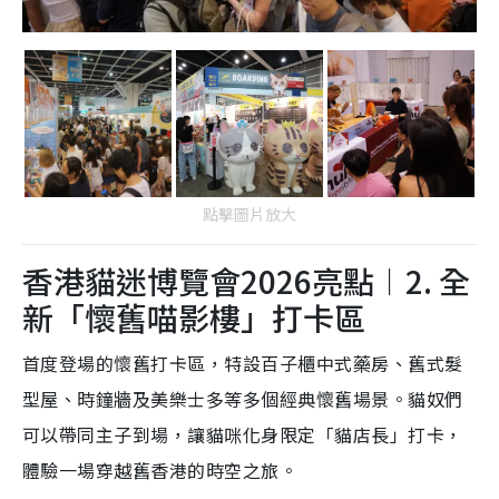
點擊圖片放大
香港貓迷博覽會2026亮點︱2. 全
新「懷舊喵影樓」打卡區
首度登場的懷舊打卡區，特設百子櫃中式藥房、舊式髮
型屋、時鐘牆及美樂士多等多個經典懷舊場景。貓奴們
可以帶同主子到場，讓貓咪化身限定「貓店長」打卡，
體驗一場穿越舊香港的時空之旅。