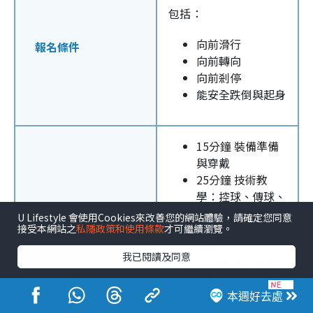
包括：
向前滑行
報名條件
向前轉向
向前剎停
能安全跌倒與起身
15分鐘 裝備準備
與穿戴
25分鐘 技術教
學：控球、傳球、
射門與防守
U Lifestyle 會使用Cookies來改善您的網站體驗，請確定您同意
課程內容
接受本網站之
私隱政策和使用條款
才可繼續瀏覽。
10分鐘 趣味迷你
比賽
我已閱讀及同意
10分鐘 卸下裝備
與清潔場地
本週好去處