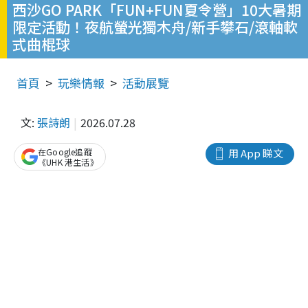
西沙GO PARK「FUN+FUN夏令營」10大暑期
限定活動！夜航螢光獨木舟/新手攀石/滾軸軟
式曲棍球
首頁
玩樂情報
活動展覽
文:
張詩朗
2026.07.28
在Google追蹤
用 App 睇文
《UHK 港生活》