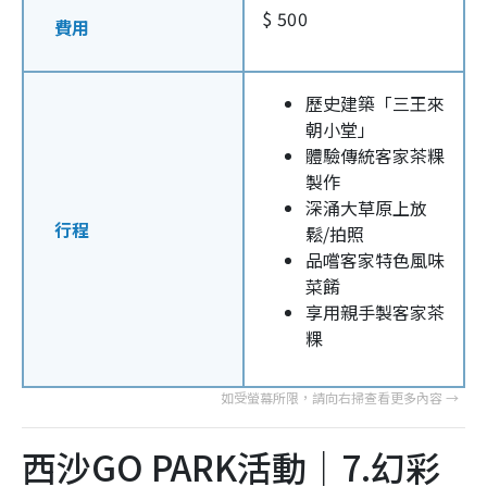
$ 500
費用
歷史建築「三王來
朝小堂」
體驗傳統客家茶粿
製作
深涌大草原上放
行程
鬆/拍照
品嚐客家特色風味
菜餚
享用親手製客家茶
粿
西沙GO PARK活動｜7.幻彩