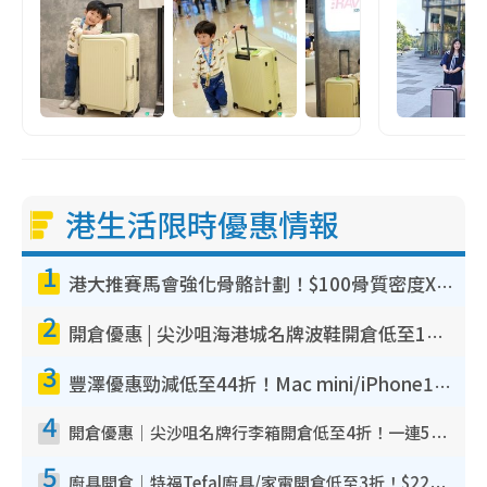
港生活限時優惠情報
1
港大推賽馬會強化骨骼計劃！$100骨質密度X光檢查 完成免費運動訓練送超市禮券！附參加資格
2
開倉優惠 | 尖沙咀海港城名牌波鞋開倉低至1折！On鞋$899起／Joy&Peace鞋履$98起
3
豐澤優惠勁減低至44折！Mac mini/iPhone17Pro大減價！廚房家電$220起
4
開倉優惠｜尖沙咀名牌行李箱開倉低至4折！一連5日 American Tourister/ace./Hallmark $200起！
5
廚具開倉｜特福Tefal廚具/家電開倉低至3折！$220起買平底鍋/炒鑊/湯煲！電飯煲/吸塵機/燙斗$418起