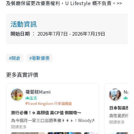
及餐廳保留更改優惠權利，U Lifestyle 概不負責。>>
活動資訊
開始日期
2026年7月7日 - 2026年7月19日
開倉
著數優惠
更多真實評價
蘿蔔糕Mami
Nata
生活
日
Travel Kingdom 行李箱開倉
日本製高性
旅行必備！✈️ 高顏值 高CP值 側開喼～
高性能的行李箱
為今個月一家三口出遊準備👨‍👩‍👦！Woody大個仔喇～坐飛機包行李
閱讀更多
閱讀更多