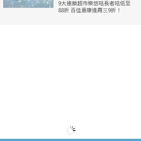
9大連鎖超市樂悠咭長者咭低至
88折 百佳惠康逢周三9折！