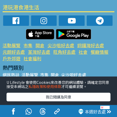
港玩港食港生活
活動展覽
市集
開倉
尖沙咀好去處
銅鑼灣好去處
元朗好去處
荃灣好去處
旺角好去處
社會
餐廳情報
戶外郊遊
社會福利
熱門類別
網民熱話
活動展覽
市集
開倉
尖沙咀好去處
銅鑼灣好去處
元朗好去處
荃灣好去處
旺角好去處
社會
U Lifestyle 會使用Cookies來改善您的網站體驗，請確定您同意
接受本網站之
私隱政策和使用條款
才可繼續瀏覽。
餐廳情報
戶外郊遊
熱門標籤
我已閱讀及同意
#UGO搵好去處
#人氣活動推介
#美食社群熱話
#親子玩樂好去處
#ULifestyle應用程式
#限時搶
本週好去處
#UJetso禮物放送
#ULifestyle商戶中心
#著數
#網絡熱話