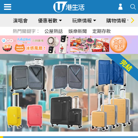
演唱會
優惠著數
玩樂情報
購物情報
熱門關鍵字：
公屋熱話
娛樂新聞
定期存款