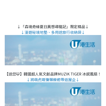
↓「森境奇緣夏日異想尋龍記」限定精品↓
↓漫遊秘境地墊、多用途旅行收納袋↓
【送您🐯】韓國超人氣文創品牌MUZIK TIGER 冰感風扇！
↓將萌虎嘅慵懶療癒帶返屋企↓