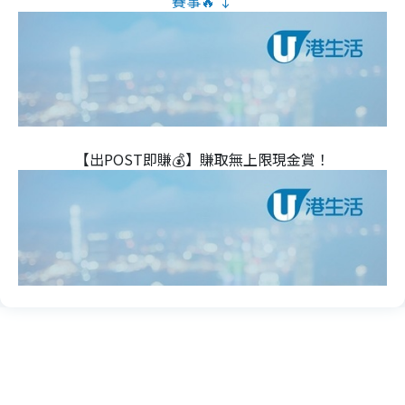
賽事🔥 ↓
【出POST即賺💰】賺取無上限現金賞！