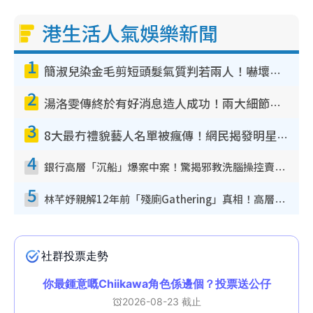
港生活人氣娛樂新聞
1
簡淑兒染金毛剪短頭髮氣質判若兩人！嚇壞老公麥大力都認唔出：「你做咩事？」
2
湯洛雯傳終於有好消息造人成功！兩大細節曝孕味極濃惹猜測：大肚婆先會咁！
3
8大最冇禮貌藝人名單被瘋傳！網民揭發明星真面目 一致數臭呢位係無品天花板？
4
銀行高層「沉船」爆案中案！驚揭邪教洗腦操控賣淫被吞600萬 幕後黑手講多錯多
5
林芊妤親解12年前「殘廁Gathering」真相！高層解約一句話重創尊嚴至今拒返TVB