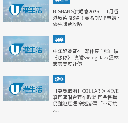
BIGBANG演唱會2026｜11月香
港啟德開3場！實名制VIP申請、
優先購票攻略
娛樂
中年好聲音4｜鄭仲豪自彈自唱
《想你》 改編Swing Jazz獲林
志美高度評價
娛樂
【突發取消】COLLAR × 4EVE
澳門演唱會宣布取消 門票售罄
仍難逃厄運 樂迷怒轟「不可抗
力」