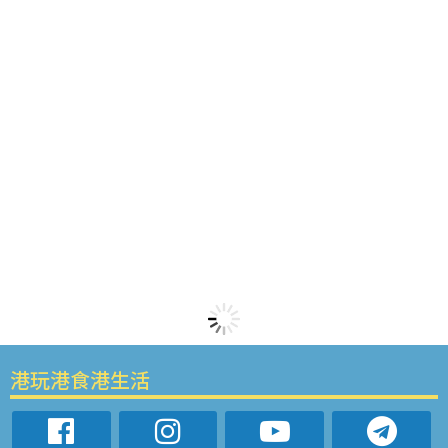
港玩港食港生活