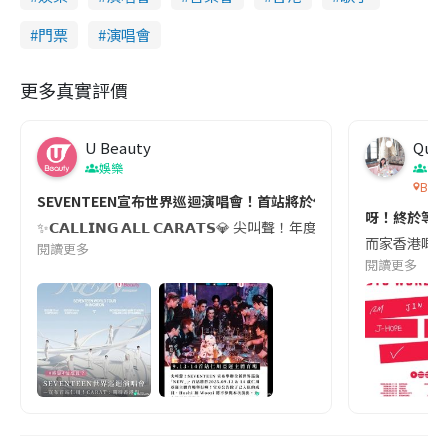
門票
演唱會
更多真實評價
U Beauty
Quee
娛樂
演
BTS
SEVENTEEN宣布世界巡迴演唱會！首站將於仁川舉行 CARAT：
呀！終於等到！
✨𝗖𝗔𝗟𝗟𝗜𝗡𝗚 𝗔𝗟𝗟 𝗖𝗔𝗥𝗔𝗧𝗦💎 尖叫聲！年度盛
而家香港嘅粉絲
閱讀更多
閱讀更多