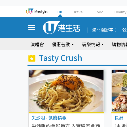
HK
Travel
Food
Beauty
熱門關鍵字：
公
演唱會
優惠著數
玩樂情報
購物情
Tasty Crush
尖沙咀
.
餐廳情報
長洲
.
尖沙咀約會好地方 入實驗室食西
[本