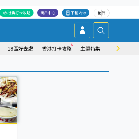
社群打卡攻略
商戶中心
下載 App
繁
简
18區好去處
香港打卡攻略
主題特集
商場情報
包