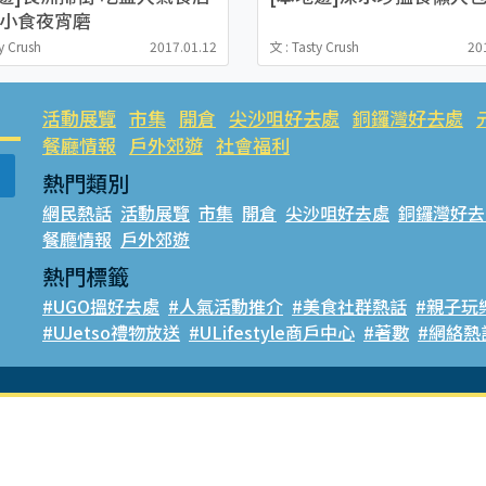
頭小食夜宵磨
y Crush
2017.01.12
文 : Tasty Crush
20
活動展覽
市集
開倉
尖沙咀好去處
銅鑼灣好去處
餐廳情報
戶外郊遊
社會福利
熱門類別
網民熱話
活動展覽
市集
開倉
尖沙咀好去處
銅鑼灣好去
餐廳情報
戶外郊遊
熱門標籤
#UGO搵好去處
#人氣活動推介
#美食社群熱話
#親子玩
#UJetso禮物放送
#ULifestyle商戶中心
#著數
#網絡熱