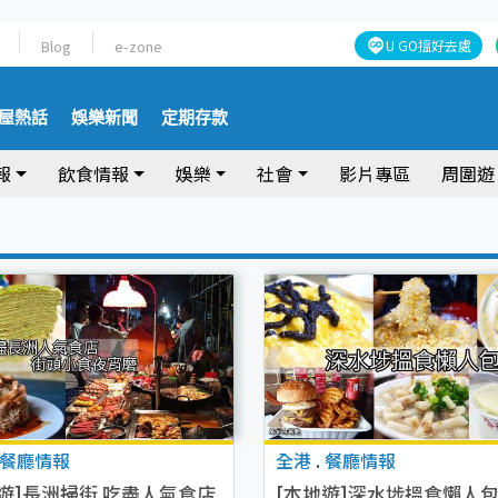
Blog
e-zone
U GO搵好去處
屋熱話
娛樂新聞
定期存款
報
飲食情報
娛樂
社會
影片專區
周圍遊
餐廳情報
全港
.
餐廳情報
地遊]長洲掃街 吃盡人氣食店
[本地遊]深水埗搵食懶人