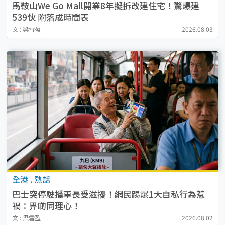
馬鞍山We Go Mall開業8年擬拆改建住宅！驚爆建
539伙 附落成時間表
文 : 梁雪盈
2026.08.03
全港
.
熱話
巴士突停駛播車長受滋擾！網民踢爆1大自私行為惹
禍：畀啲同理心！
文 : 梁雪盈
2026.08.02