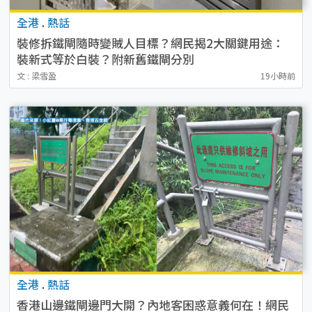
全港
.
熱話
裝修拆鐵閘隨時變賊人目標？網民揭2大關鍵用途：
裝新式等於白裝？附新舊鐵閘分別
文 : 梁雪盈
19小時前
全港
.
熱話
香港山邊鐵閘邊門大開？內地客困惑意義何在！網民