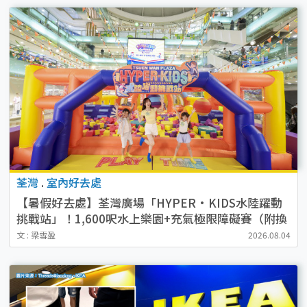
荃灣
.
室內好去處
【暑假好去處】荃灣廣場「HYPER·KIDS水陸躍動
挑戰站」！1,600呎水上樂園+充氣極限障礙賽（附換
領詳情）
文 : 梁雪盈
2026.08.04