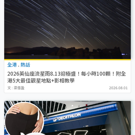
全港
.
熱話
2026英仙座流星雨8.13迎極盛！每小時100顆！附全
港5大最佳觀星地點+影相教學
文 : 梁雪盈
2026.08.01