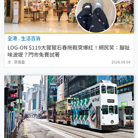
全港
.
生活百貨
LOG-ON $119大猩猩石春拖鞋突爆紅！網民笑：腳趾
味波堤？門市免費試著
文 : 梁雪盈
2026.08.04