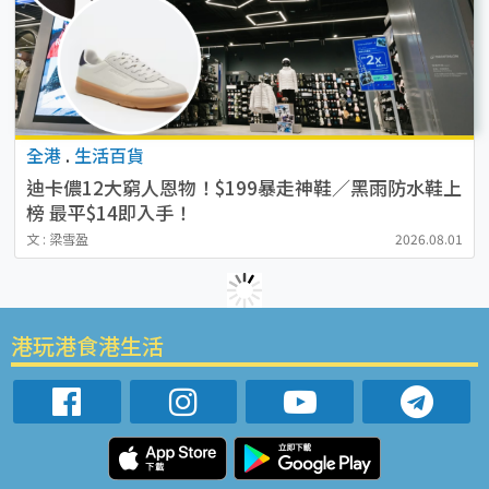
全港
.
生活百貨
迪卡儂12大窮人恩物！$199暴走神鞋／黑雨防水鞋上
榜 最平$14即入手！
文 : 梁雪盈
2026.08.01
港玩港食港生活