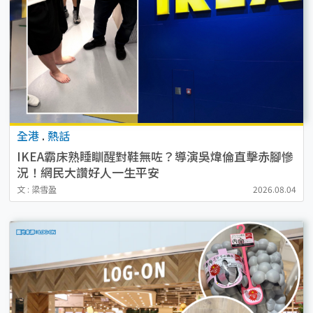
全港
.
熱話
IKEA霸床熟睡瞓醒對鞋無咗？導演吳煒倫直擊赤腳慘
況！網民大讚好人一生平安
文 : 梁雪盈
2026.08.04