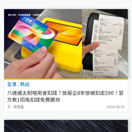
全港
.
熱話
八達通太耐唔用會扣錢？放屋企8年慘被扣走$90！官
方教1招免扣錢免費續命
文 : 梁雪盈
2026.08.02