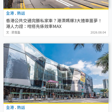
全港
.
熱話
香港公共交通完勝私家車？港漂媽爆3大揸車噩夢！
港人力證：咁搭先係效率MAX
文 : 梁雪盈
2026.08.04
全港
.
熱話