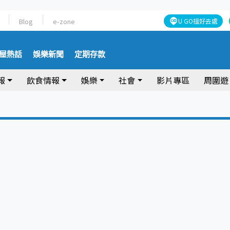
Blog
e-zone
U GO搵好去處
屋熱話
娛樂新聞
定期存款
報
飲食情報
娛樂
社會
影片專區
周圍遊