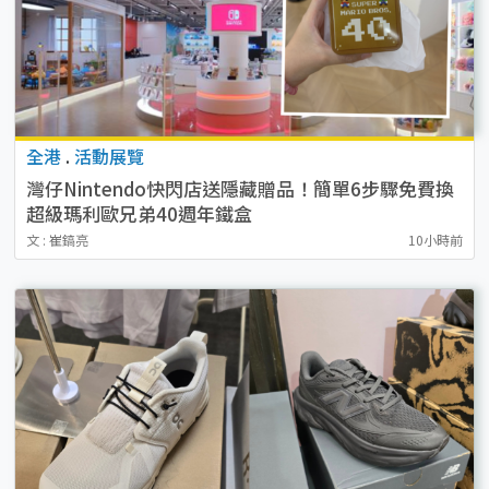
全港
.
活動展覽
灣仔Nintendo快閃店送隱藏贈品！簡單6步驟免費換
超級瑪利歐兄弟40週年鐵盒
文 : 崔鎬亮
10小時前