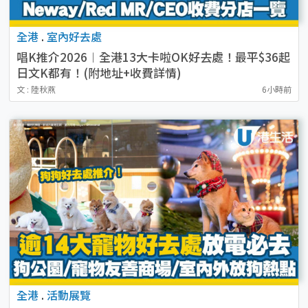
全港
.
室內好去處
唱K推介2026︱全港13大卡啦OK好去處！最平$36起
日文K都有！(附地址+收費詳情)
文 : 陸秋燕
6小時前
全港
.
活動展覽