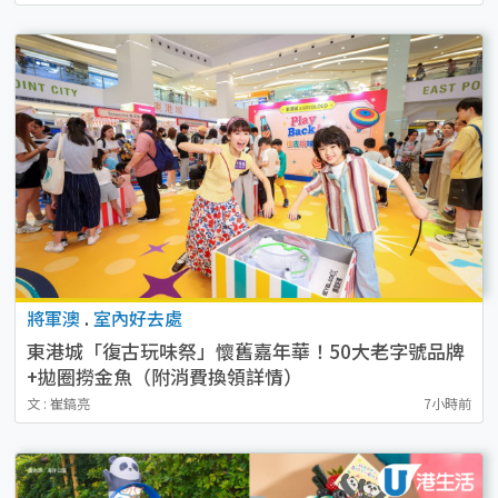
將軍澳
.
室內好去處
東港城「復古玩味祭」懷舊嘉年華！50大老字號品牌
+拋圈撈金魚（附消費換領詳情）
文 : 崔鎬亮
7小時前