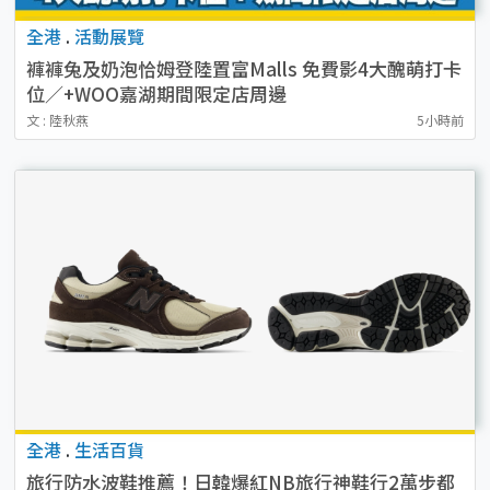
全港
.
活動展覽
褲褲兔及奶泡恰姆登陸置富Malls 免費影4大醜萌打卡
位／+WOO嘉湖期間限定店周邊
文 : 陸秋燕
5小時前
全港
.
生活百貨
旅行防水波鞋推薦！日韓爆紅NB旅行神鞋行2萬步都