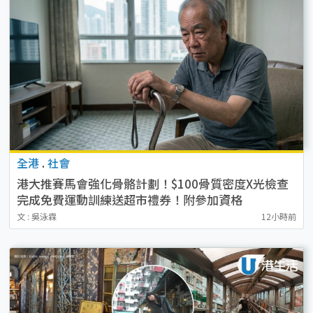
全港
.
社會
港大推賽馬會強化骨骼計劃！$100骨質密度X光檢查
完成免費運動訓練送超市禮券！附參加資格
文 : 吳泳霖
12小時前