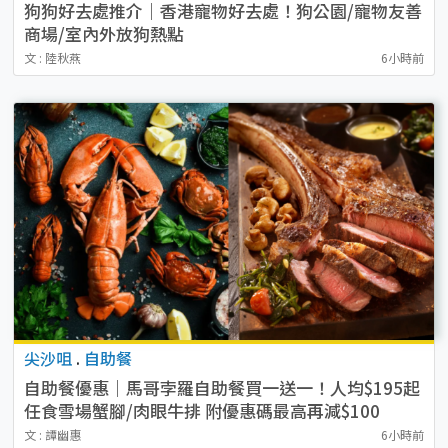
狗狗好去處推介｜香港寵物好去處！狗公園/寵物友善
商場/室內外放狗熱點
文 : 陸秋燕
6小時前
尖沙咀
.
自助餐
自助餐優惠｜馬哥孛羅自助餐買一送一！人均$195起
任食雪場蟹腳/肉眼牛排 附優惠碼最高再減$100
文 : 譚幽惠
6小時前