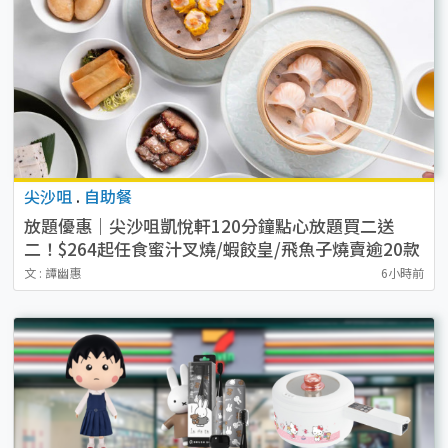
尖沙咀
.
自助餐
放題優惠｜尖沙咀凱悅軒120分鐘點心放題買二送
二！$264起任食蜜汁叉燒/蝦餃皇/飛魚子燒賣逾20款
點心
文 : 譚幽惠
6小時前