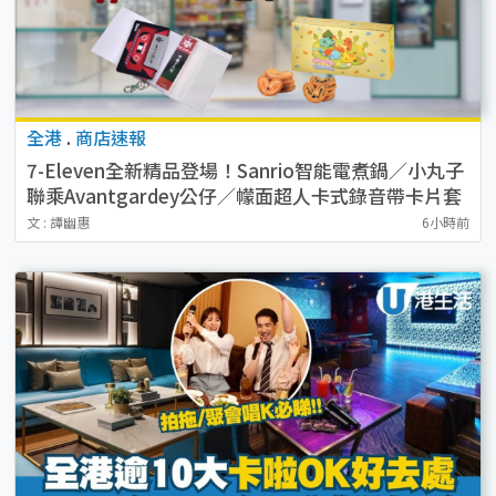
全港
.
商店速報
7-Eleven全新精品登場！Sanrio智能電煮鍋／小丸子
聯乘Avantgardey公仔／幪面超人卡式錄音帶卡片套
／貓山王榴槤冰皮 附開售詳情
文 : 譚幽惠
6小時前