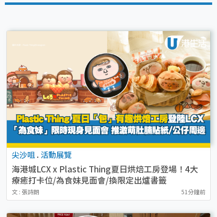
尖沙咀
.
活動展覽
海港城LCX x Plastic Thing夏日烘焙工房登場！4大
療癒打卡位/為食妹見面會/換限定出爐書籤
文 : 張詩朗
51分鐘前