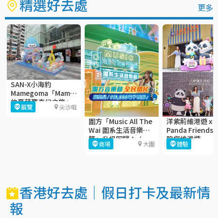
精選好去處
更多
SAN-X小海豹
Mamegoma「Mamegoma
仲夏萌寶奇幻之旅」
展覽
尖沙咀
＠iSQUARE國際廣場
圍方「Music All The
洋紫荊維港遊 x
Wai 圍系生活音樂
Panda Friends
節」升級回歸！🎶
陪您維港遊
商場
大圍
體驗
香港好去處｜假日打卡及最新情
報