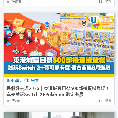
文 : 冼婉君
12小時前
將軍澳
.
活動展覽
暑假好去處2026｜東港城夏日祭500部扭蛋機登場！
率先試玩Switch 2+Pokémon鑑定卡展
復古市集8月進駐！
文 : 張詩朗
12小時前