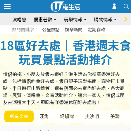
演唱會
優惠著數
玩樂情報
購物情報
飲
熱門關鍵字：
公屋熱話
娛樂新聞
定期存款
18區好去處｜香港週末食
玩買景點活動推介
情侶拍拖、小朋友放假去邊好？港生活為你搜羅香港好去
處，包括情侶約會好去處、假日親子玩樂指南、寵物打卡景
點、半日遊行山路線等！還有落雨必去室內好去處、各大商
場、展覽、演唱會、文青活動推介，適合一家人、情侶或朋
友去消遣大半天。即睇有咩香港休閒好去處啦！
所有文章
旺角
銅鑼灣
尖沙咀
荃灣