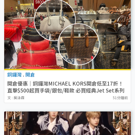
銅鑼灣
.
開倉
開倉優惠｜銅鑼灣MICHAEL KORS開倉低至17折！
直擊$500起買手袋/銀包/鞋款 必買經典Jet Set系列
文 : 吳泳霖
51分鐘前