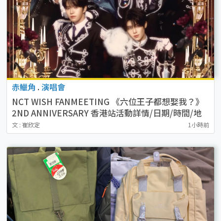
赤鱲角
.
演唱會
NCT WISH FANMEETING 《六位王子都想娶我？》
2ND ANNIVERSARY 香港站活動詳情/日期/時間/地
點/票價一覽
文 : 崔欣定
1小時前