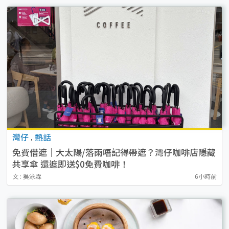
灣仔
.
熱話
免費借遮｜大太陽/落雨唔記得帶遮？灣仔咖啡店隱藏
共享傘 還遮即送$0免費咖啡！
文 : 吳泳霖
6小時前