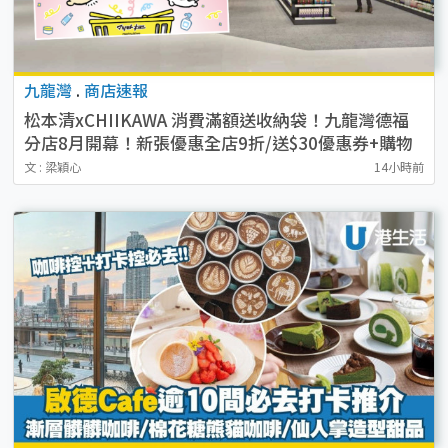
九龍灣
.
商店速報
松本清xCHIIKAWA 消費滿額送收納袋！九龍灣德福
分店8月開幕！新張優惠全店9折/送$30優惠券+購物
袋
文 : 梁穎心
14小時前