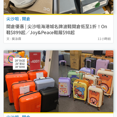
尖沙咀
.
開倉
開倉優惠 | 尖沙咀海港城名牌波鞋開倉低至1折！On
鞋$899起／Joy&Peace鞋履$98起
文 : 吳泳霖
11小時前
尖沙咀
.
開倉