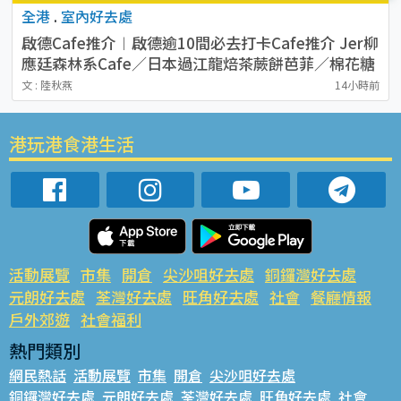
全港
.
室內好去處
啟德Cafe推介︱啟德逾10間必去打卡Cafe推介 Jer柳
應廷森林系Cafe／日本過江龍焙茶蕨餅芭菲／棉花糖
熊貓咖啡
文 : 陸秋燕
14小時前
港玩港食港生活
活動展覽
市集
開倉
尖沙咀好去處
銅鑼灣好去處
元朗好去處
荃灣好去處
旺角好去處
社會
餐廳情報
戶外郊遊
社會福利
熱門類別
網民熱話
活動展覽
市集
開倉
尖沙咀好去處
銅鑼灣好去處
元朗好去處
荃灣好去處
旺角好去處
社會