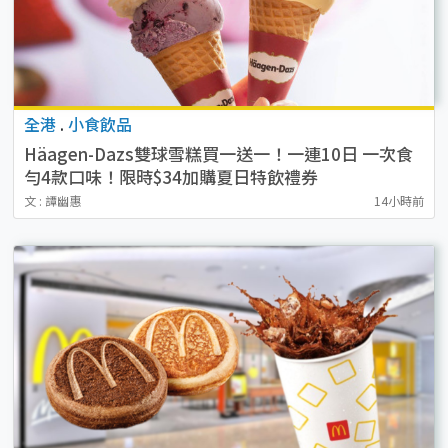
全港
.
小食飲品
Häagen-Dazs雙球雪糕買一送一！一連10日 一次食
勻4款口味！限時$34加購夏日特飲禮券
文 : 譚幽惠
14小時前