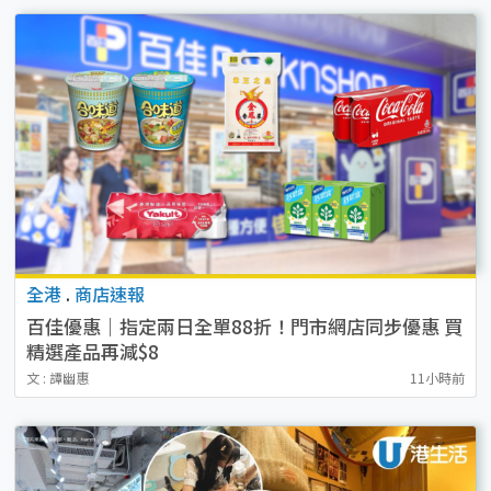
全港
.
商店速報
百佳優惠｜指定兩日全單88折！門市網店同步優惠 買
精選產品再減$8
文 : 譚幽惠
11小時前