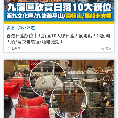
多區
.
戶外郊遊
香港日落靚位｜九龍區10大睇日落人氣地點！昂船洲
大橋/青衣自然徑/油塘魔鬼山
文 : 呂晞頌
3小時前