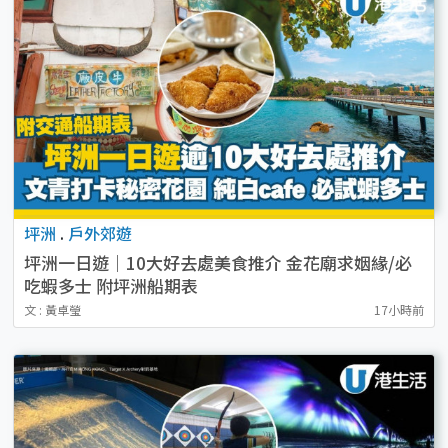
坪洲
.
戶外郊遊
坪洲一日遊｜10大好去處美食推介 金花廟求姻緣/必
吃蝦多士 附坪洲船期表
文 : 黃卓瑩
17小時前