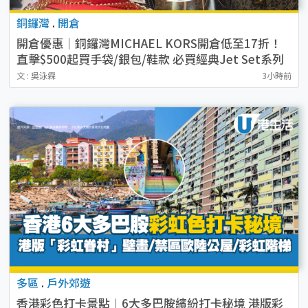
銅鑼灣
.
開倉
開倉優惠｜銅鑼灣MICHAEL KORS開倉低至17折！
直擊$500起買手袋/銀包/鞋款 必買經典Jet Set系列
文 : 吳泳霖
3小時前
多區
.
戶外郊遊
香港彩色打卡景點︱6大多巴胺繽紛打卡秘境 港版彩