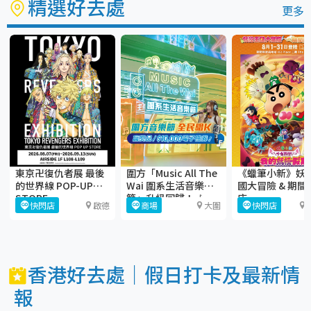
精選好去處
更多
東京卍復仇者展 最後
圍方「Music All The
《蠟筆小新》妖
的世界線 POP-UP
Wai 圍系生活音樂
國大冒險 & 期間
STORE
節」升級回歸！🎶
店
快閃店
啟德
商場
大圍
快閃店
香港好去處｜假日打卡及最新情
報