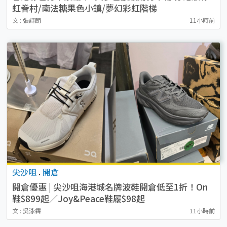
虹眷村/南法糖果色小鎮/夢幻彩虹階梯
文 : 張詩朗
11小時前
尖沙咀
.
開倉
開倉優惠 | 尖沙咀海港城名牌波鞋開倉低至1折！On
鞋$899起／Joy&Peace鞋履$98起
文 : 吳泳霖
11小時前