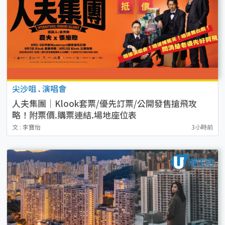
尖沙咀
.
演唱會
人夫集團｜Klook套票/優先訂票/公開發售搶飛攻
略！附票價.購票連結.場地座位表
文 : 李寶怡
3小時前