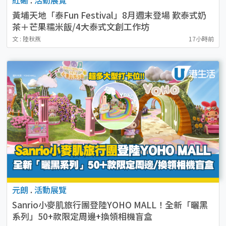
黃埔天地「泰Fun Festival」8月週末登場 歎泰式奶
茶＋芒果糯米飯/4大泰式文創工作坊
文 : 陸秋燕
17小時前
元朗
.
活動展覽
Sanrio小麥肌旅行團登陸YOHO MALL！全新「曬黑
系列」50+款限定周邊+換領相機盲盒