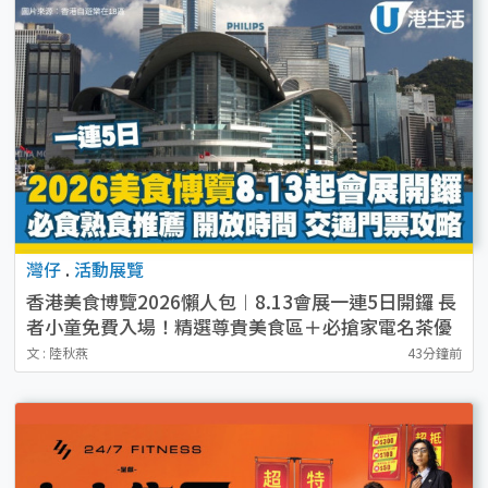
灣仔
.
活動展覽
香港美食博覽2026懶人包︱8.13會展一連5日開鑼 長
者小童免費入場！精選尊貴美食區＋必搶家電名茶優
惠
文 : 陸秋燕
43分鐘前