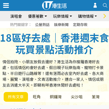
演唱會
優惠著數
玩樂情報
購物情報
飲
熱門關鍵字：
公屋熱話
娛樂新聞
定期存款
18區好去處｜香港週末食
玩買景點活動推介
情侶拍拖、小朋友放假去邊好？港生活為你搜羅香港好去
處，包括情侶約會好去處、假日親子玩樂指南、寵物打卡景
點、半日遊行山路線等！還有落雨必去室內好去處、各大商
場、展覽、演唱會、文青活動推介，適合一家人、情侶或朋
友去消遣大半天。即睇有咩香港休閒好去處啦！
所有文章
旺角
銅鑼灣
尖沙咀
荃灣