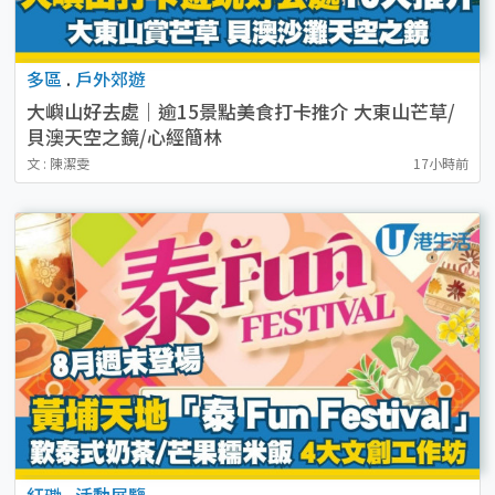
多區
.
戶外郊遊
大嶼山好去處｜逾15景點美食打卡推介 大東山芒草/
貝澳天空之鏡/心經簡林
文 : 陳潔雯
17小時前
紅磡
.
活動展覽