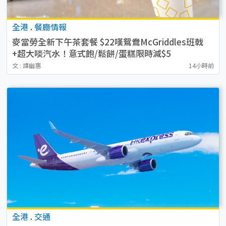
全港
.
餐廳情報
麥當勞全新下午茶套餐 $22嘆鴛鴦McGriddles班戟
+超大啖汽水！意式飽/鬆餅/蛋糕限時減$5
文 : 譚幽惠
14小時前
全港
.
交通