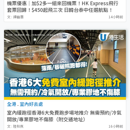
機票優惠｜加$2多一組來回機票！HK Express飛行
套票回歸！$450起飛三次 日韓台泰中任選航點！
文 : 譚幽惠
14小時前
全港
.
室內好去處
室內緩跑徑香港6大免費跑步場地推介 無需預約/冷氣
開放/專業膠地不傷膝（附交通地址）
文 : 陸秋燕
16小時前