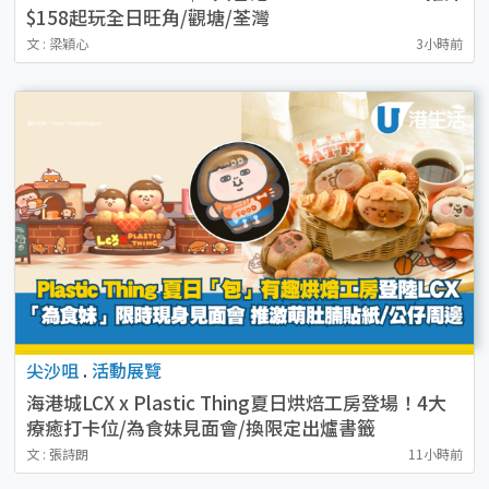
$158起玩全日旺角/觀塘/荃灣
文 : 梁穎心
3小時前
尖沙咀
.
活動展覽
海港城LCX x Plastic Thing夏日烘焙工房登場！4大
療癒打卡位/為食妹見面會/換限定出爐書籤
文 : 張詩朗
11小時前