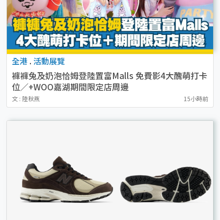
全港
.
活動展覽
褲褲兔及奶泡恰姆登陸置富Malls 免費影4大醜萌打卡
位／+WOO嘉湖期間限定店周邊
文 : 陸秋燕
15小時前