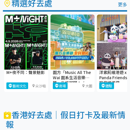
精選好去處
更多
M+夜不同：聲景魅影
圍方「Music All The
洋紫荊維港遊 x
Wai 圍系生活音樂
Panda Friends
節」升級回歸！🎶
陪您維港遊
藝術文化
尖沙咀
商場
大圍
體驗
香港好去處｜假日打卡及最新情
報