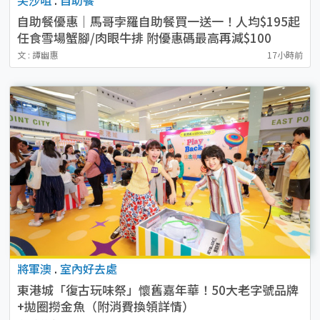
自助餐優惠｜馬哥孛羅自助餐買一送一！人均$195起
任食雪場蟹腳/肉眼牛排 附優惠碼最高再減$100
文 : 譚幽惠
17小時前
將軍澳
.
室內好去處
東港城「復古玩味祭」懷舊嘉年華！50大老字號品牌
+拋圈撈金魚（附消費換領詳情）