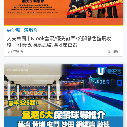
尖沙咀
.
演唱會
人夫集團｜Klook套票/優先訂票/公開發售搶飛攻
略！附票價.購票連結.場地座位表
文 : 李寶怡
3小時前