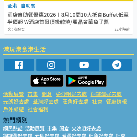
全港
.
自助餐
酒店自助餐優惠2026︱8月10間10大抵食Buffet低至
半價起 W酒店首爾頂級韓燒/麗晶奢華魚子醬
文 : 冼婉君
22小時前
港玩港食港生活
活動展覽
市集
開倉
尖沙咀好去處
銅鑼灣好去處
元朗好去處
荃灣好去處
旺角好去處
社會
餐廳情報
戶外郊遊
社會福利
熱門類別
網民熱話
活動展覽
市集
開倉
尖沙咀好去處
銅鑼灣好去處
元朗好去處
荃灣好去處
旺角好去處
社會