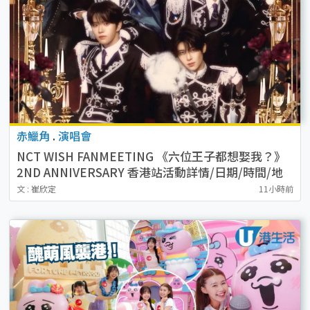
赤鱲角
.
演唱會
NCT WISH FANMEETING 《六位王子都想娶我？》
2ND ANNIVERSARY 香港站活動詳情/日期/時間/地
點/票價一覽
文 : 崔欣定
11小時前