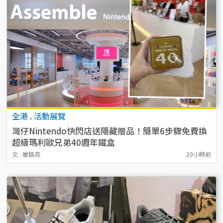
全港
.
活動展覽
灣仔Nintendo快閃店送隱藏贈品！簡單6步驟免費換
超級瑪利歐兄弟40週年鐵盒
文 : 崔鎬亮
20小時前