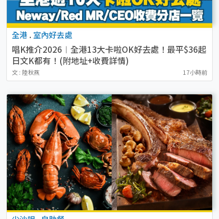
全港
.
室內好去處
唱K推介2026︱全港13大卡啦OK好去處！最平$36起
日文K都有！(附地址+收費詳情)
文 : 陸秋燕
17小時前
尖沙咀
.
自助餐