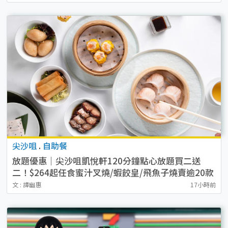
尖沙咀
.
自助餐
放題優惠｜尖沙咀凱悅軒120分鐘點心放題買二送
二！$264起任食蜜汁叉燒/蝦餃皇/飛魚子燒賣逾20款
點心
文 : 譚幽惠
17小時前