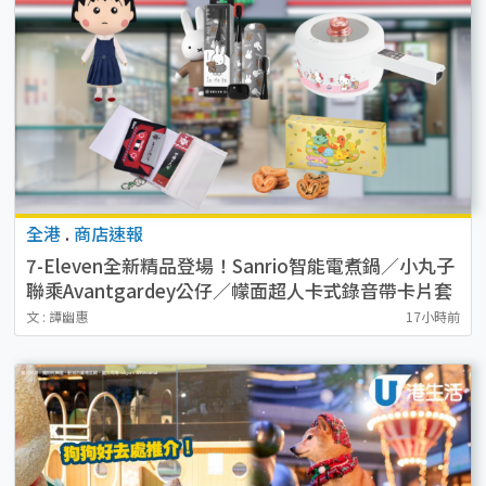
全港
.
商店速報
7-Eleven全新精品登場！Sanrio智能電煮鍋／小丸子
聯乘Avantgardey公仔／幪面超人卡式錄音帶卡片套
／貓山王榴槤冰皮 附開售詳情
文 : 譚幽惠
17小時前