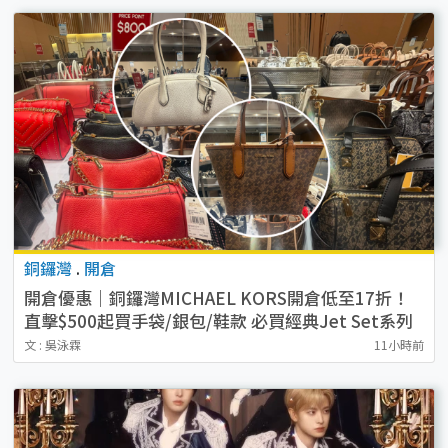
銅鑼灣
.
開倉
開倉優惠｜銅鑼灣MICHAEL KORS開倉低至17折！
直擊$500起買手袋/銀包/鞋款 必買經典Jet Set系列
文 : 吳泳霖
11小時前