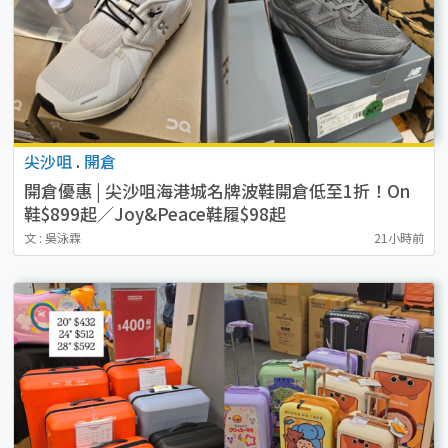
尖沙咀
.
開倉
開倉優惠 | 尖沙咀海港城名牌波鞋開倉低至1折！On
鞋$899起／Joy&Peace鞋履$98起
文 : 吳泳霖
21小時前