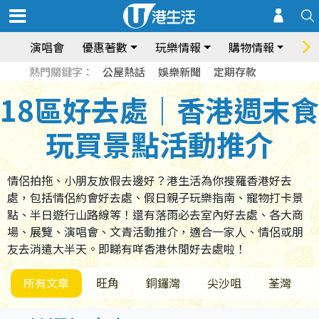
演唱會
優惠著數
玩樂情報
購物情報
飲
熱門關鍵字：
公屋熱話
娛樂新聞
定期存款
18區好去處｜香港週末食
玩買景點活動推介
情侶拍拖、小朋友放假去邊好？港生活為你搜羅香港好去
處，包括情侶約會好去處、假日親子玩樂指南、寵物打卡景
點、半日遊行山路線等！還有落雨必去室內好去處、各大商
場、展覽、演唱會、文青活動推介，適合一家人、情侶或朋
友去消遣大半天。即睇有咩香港休閒好去處啦！
所有文章
旺角
銅鑼灣
尖沙咀
荃灣