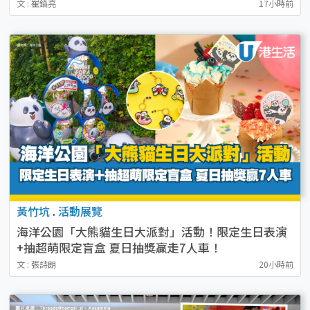
文 : 崔鎬亮
17小時前
黃竹坑
.
活動展覽
海洋公園「大熊貓生日大派對」活動！限定生日表演
+抽超萌限定盲盒 夏日抽獎贏走7人車！
文 : 張詩朗
20小時前