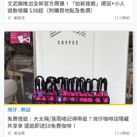
文武廟推出全新官方周邊！「加薪進鹿」擺設+小人
退散噴霧 $38起（附購買地點及售價）
文 : 崔鎬亮
17小時前
灣仔
.
熱話
免費借遮｜大太陽/落雨唔記得帶遮？灣仔咖啡店隱藏
共享傘 還遮即送$0免費咖啡！
文 : 吳泳霖
17小時前