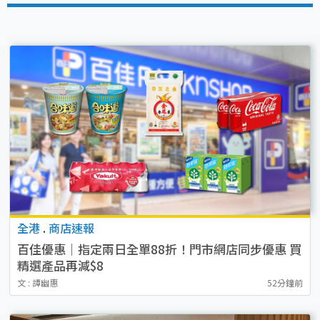
全港
.
商店速報
百佳優惠｜指定兩日全單88折！門市網店同步優惠 買
精選產品再減$8
文 : 譚幽惠
52分鐘前