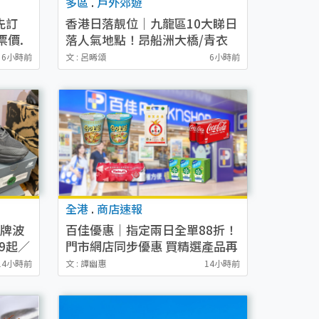
多區
.
戶外郊遊
先訂
香港日落靚位｜九龍區10大睇日
票價.
落人氣地點！昂船洲大橋/青衣
自然徑/油塘魔鬼山
6小時前
文 : 呂晞頌
6小時前
全港
.
商店速報
名牌波
百佳優惠｜指定兩日全單88折！
9起／
門市網店同步優惠 買精選產品再
減$8
14小時前
文 : 譚幽惠
14小時前