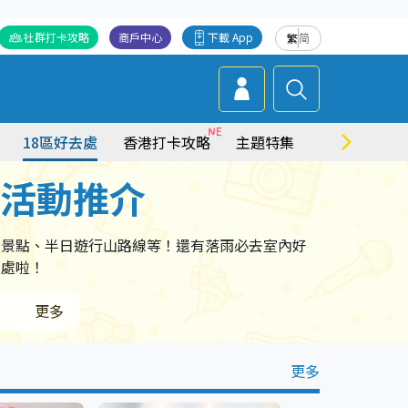
社群打卡攻略
商戶中心
下載 App
繁
简
18區好去處
香港打卡攻略
主題特集
商場情報
點活動推介
卡景點、半日遊行山路線等！還有落雨必去室內好
去處啦！
更多
更多