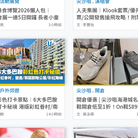
活動展覽
尖沙咀
.
演唱會
美食博覽2026懶人包︱
人夫集團｜Klook套票/優
3會展一連5日開鑼 長者小童
票/公開發售搶飛攻略！附
入場！精選尊貴美食區＋必
購票連結.場地座位表
秋燕
3小時前
文 : 李寶怡
電名茶優惠
戶外郊遊
尖沙咀
.
開倉
彩色打卡景點︱6大多巴胺
開倉優惠 | 尖沙咀海港城
打卡秘境 港版彩虹眷村/南
鞋開倉低至1折！On鞋$89
果色小鎮/夢幻彩虹階梯
Joy&Peace鞋履$98起
詩朗
14小時前
文 : 吳泳霖