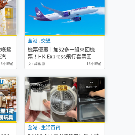
全港
.
交通
2嘆鴛
機票優惠｜加$2多一組來回機
啖汽
票！HK Express飛行套票回
減$5
歸！$450起飛三次 日韓台泰中
16小時前
文 : 譚幽惠
16小時前
任選航點！
全港
.
生活百貨