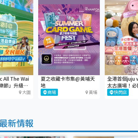
All The Wai
夏之收藏卡市集@黃埔天
全港首個juju 
樂節」升級回
地
太古廣場！必
juju盲盒
大圍
商場
黃埔
快閃店
最新情報