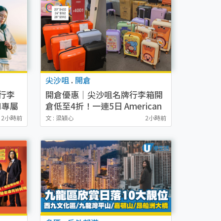
尖沙咀
.
開倉
行李
開倉優惠｜尖沙咀名牌行李箱開
I專屬
倉低至4折！一連5日 American
箱即送
Tourister/ace./Hallmark $200
2小時前
文 : 梁穎心
2小時前
起！