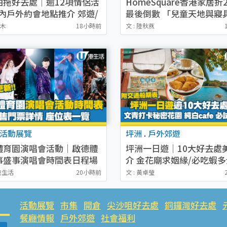
拍拖好去處｜逾12項情侶活
HomeSquare香港家居折2
室內戶外約會地點推介 郊遊/
最後倒數 「兒童天地與寢
落/工作坊
8.8登場！低至$1/1折搶
木木
18小時前
文 : 陸秋燕
褥玩具
活動展覽
坪洲
.
戶外郊遊
體育園演唱會活動｜啟德體
坪洲一日遊｜10大好去處
事盛事演唱會時間表日程場
介 金花廟求姻緣/必吃蝦多
持續更新）
坪洲船期表
K港生活
20小時前
文 : 黃卓瑩
活動展覽
市集
開倉
尖沙咀好去處
銅鑼灣好去處
餐廳情報
戶外郊遊
社會福利