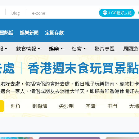
Blog
e-zone
U GO搵好去處
屋熱話
娛樂新聞
定期存款
報
飲食情報
娛樂
社會
影片專區
周圍遊
去處｜香港週末食玩買景
香港好去處，包括情侶約會好去處、假日親子玩樂指南、寵物打
，適合一家人、情侶或朋友去消遣大半天。即睇有咩香港休閒好
旺角
銅鑼灣
尖沙咀
荃灣
屯門
大埔