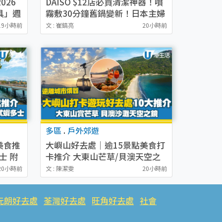
026
DAISO $12店必買清潔神器！噴
具」週
霧敷30分鐘舊鍋變新！日本主婦
名牌床
瘋搶9大好物
19小時前
文 : 崔鎬亮
20小時前
多區
.
戶外郊遊
美食推
大嶼山好去處｜逾15景點美食打
士 附
卡推介 大東山芒草/貝澳天空之
鏡/心經簡林
20小時前
文 : 陳潔雯
20小時前
元朗好去處
荃灣好去處
旺角好去處
社會