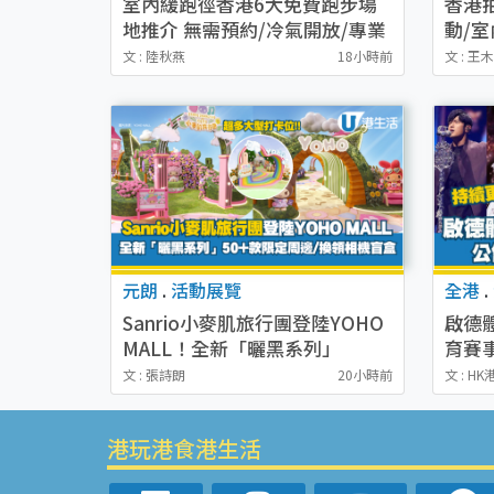
室內緩跑徑香港6大免費跑步場
香港
地推介 無需預約/冷氣開放/專業
動/
膠地不傷膝（附交通地址）
賞日
文 : 陸秋燕
18小時前
文 : 王
元朗
.
活動展覽
全港
.
Sanrio小麥肌旅行團登陸YOHO
啟德
MALL！全新「曬黑系列」
育賽
50+款限定周邊+換領相機盲盒
地（
文 : 張詩朗
20小時前
文 : H
港玩港食港生活