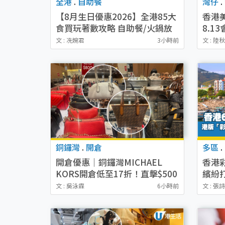
全港
.
自助餐
灣仔
.
【8月生日優惠2026】全港85大
香港
食買玩著數攻略 自助餐/火鍋放
8.1
題同行免費＋誠品/DONKI送現
免費
文 : 冼婉君
3小時前
文 : 陸
金券
搶家
銅鑼灣
.
開倉
多區
.
開倉優惠｜銅鑼灣MICHAEL
香港
KORS開倉低至17折！直擊$500
繽紛
起買手袋/銀包/鞋款 必買經典
法糖
文 : 吳泳霖
6小時前
文 : 張
Jet Set系列