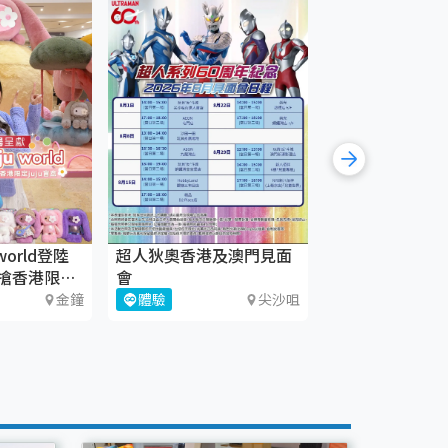
world登陸
超人狄奧香港及澳門見面
《織時大叫！》
搶香港限定
會
CHAT六廠
金鐘
體驗
尖沙咀
藝術文化