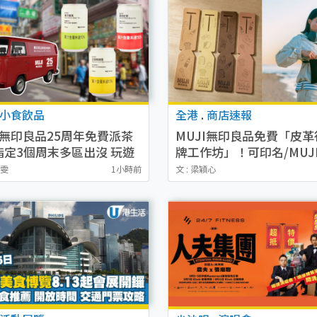
小食飲品
全港
.
商店速報
I無印良品25周年免費派茶
MUJI無印良品免費「皮革
指定3個周末多區出沒 玩遊
牌工作坊」！可印名/MUJ
手提風扇！即睇派發時間表
圖案！購買可調手柄行李
煥雯
1小時前
文 : 梁穎心
限量版貼紙