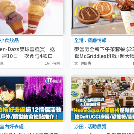
小食飲品
全港
.
餐廳情報
gen-Dazs雙球雪糕買一送
麥當勞全新下午茶套餐 $2
連10日 一次食勻4款口
鴦McGriddles班戟+超大
限時$34加購夏日特飲禮券
水！意式飽/鬆餅/蛋糕限時
幽惠
16小時前
文 : 譚幽惠
室內好去處
沙田
.
活動展覽