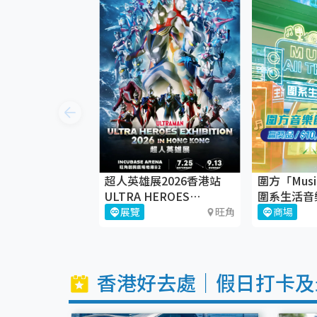
超人英雄展2026香港站
圍方「Music 
ULTRA HEROES
圍系生活音
EXHIBITION
歸！🎶
展覽
旺角
商場
香港好去處｜假日打卡及