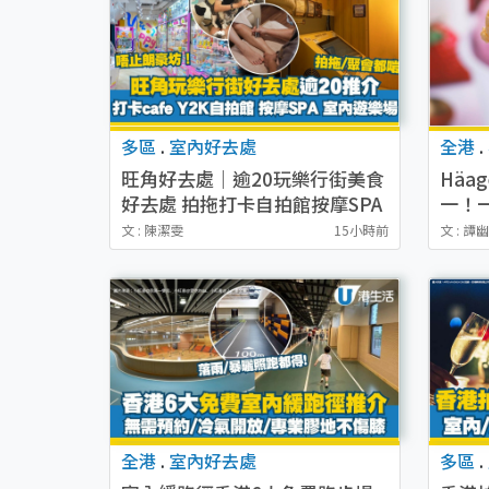
多區
.
室內好去處
全港
.
旺角好去處｜逾20玩樂行街美食
Häa
好去處 拍拖打卡自拍館按摩SPA
一！一
推介
味！
文 : 陳潔雯
15小時前
文 : 譚
全港
.
室內好去處
多區
.