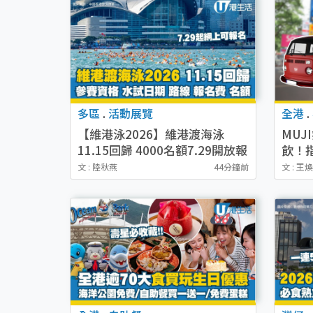
多區
.
活動展覽
全港
.
【維港泳2026】維港渡海泳
MUJ
11.15回歸 4000名額7.29開放報
飲！
名！參賽資格/水試日期/路線/報
戲送
文 : 陸秋燕
44分鐘前
文 : 王
名費