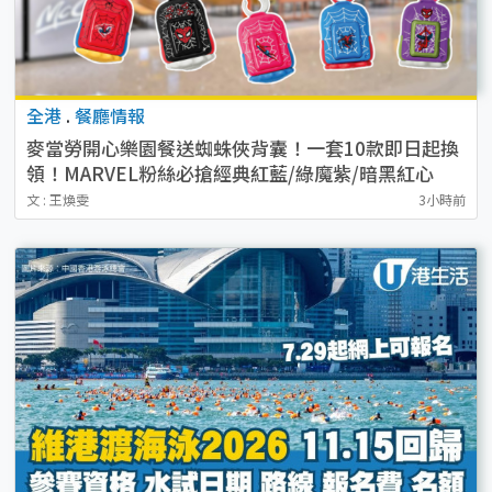
全港
.
餐廳情報
麥當勞開心樂園餐送蜘蛛俠背囊！一套10款即日起換
領！MARVEL粉絲必搶經典紅藍/綠魔紫/暗黑紅心
文 : 王煥雯
3小時前