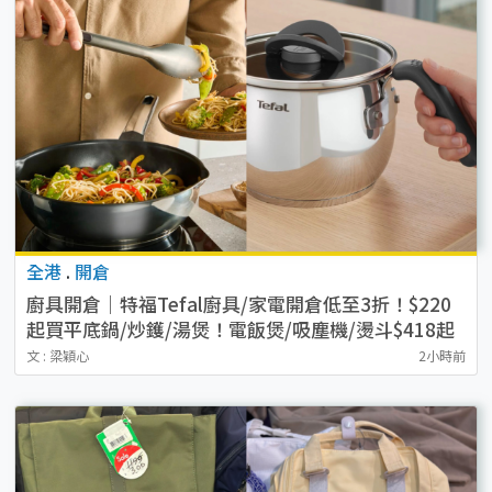
全港
.
開倉
廚具開倉｜特福Tefal廚具/家電開倉低至3折！$220
起買平底鍋/炒鑊/湯煲！電飯煲/吸塵機/燙斗$418起
文 : 梁穎心
2小時前