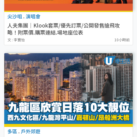
尖沙咀
.
演唱會
人夫集團｜Klook套票/優先訂票/公開發售搶飛攻
略！附票價.購票連結.場地座位表
文 : 李寶怡
10小時前
多區
.
戶外郊遊