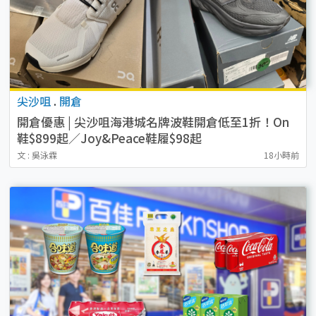
尖沙咀
.
開倉
開倉優惠 | 尖沙咀海港城名牌波鞋開倉低至1折！On
鞋$899起／Joy&Peace鞋履$98起
文 : 吳泳霖
18小時前