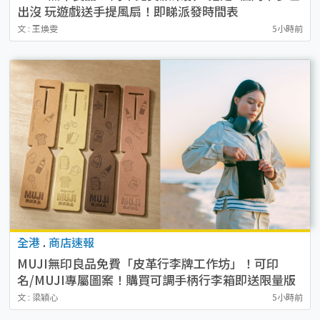
出沒 玩遊戲送手提風扇！即睇派發時間表
文 : 王煥雯
5小時前
全港
.
商店速報
MUJI無印良品免費「皮革行李牌工作坊」！可印
名/MUJI專屬圖案！購買可調手柄行李箱即送限量版
貼紙
文 : 梁穎心
5小時前