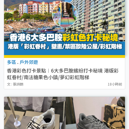
多區
.
戶外郊遊
香港彩色打卡景點︱6大多巴胺繽紛打卡秘境 港版彩
虹眷村/南法糖果色小鎮/夢幻彩虹階梯
文 : 張詩朗
18小時前