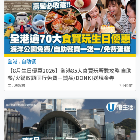
全港
.
自助餐
【8月生日優惠2026】全港85大食買玩著數攻略 自助
餐/火鍋放題同行免費＋誠品/DONKI送現金券
文 : 冼婉君
7小時前