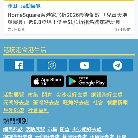
沙田
.
活動展覽
HomeSquare香港家居折2026最後倒數 「兒童天地
與寢具」週8.8登場！低至$1/1折搶名牌床褥玩具
文 : 陸秋燕
23小時前
港玩港食港生活
活動展覽
市集
開倉
尖沙咀好去處
銅鑼灣好去處
元朗好去處
荃灣好去處
旺角好去處
社會
餐廳情報
戶外郊遊
社會福利
熱門類別
網民熱話
活動展覽
市集
開倉
尖沙咀好去處
銅鑼灣好去處
元朗好去處
荃灣好去處
旺角好去處
社會