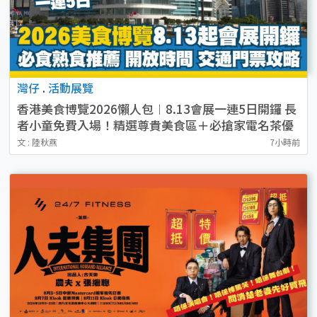
灣仔
.
活動展覽
香港美食博覽2026懶人包︱8.13會展一連5日開鑼 長
者小童免費入場！精選尊貴美食區＋必搶家電名茶優
惠
文 : 陸秋燕
7小時前