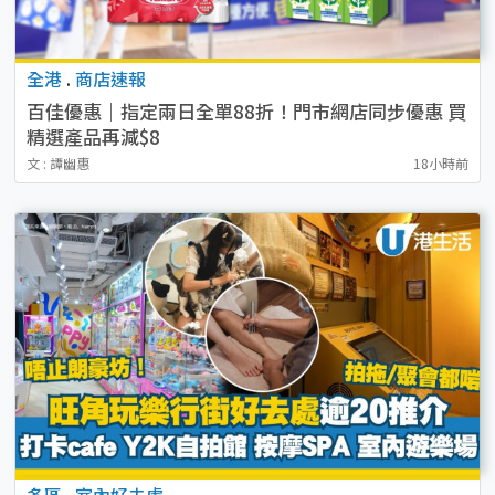
全港
.
商店速報
百佳優惠｜指定兩日全單88折！門市網店同步優惠 買
精選產品再減$8
文 : 譚幽惠
18小時前
多區
.
室內好去處