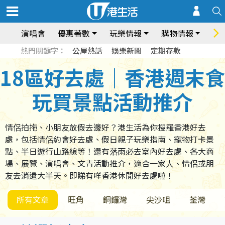
演唱會
優惠著數
玩樂情報
購物情報
飲
熱門關鍵字：
公屋熱話
娛樂新聞
定期存款
18區好去處｜香港週末食
玩買景點活動推介
情侶拍拖、小朋友放假去邊好？港生活為你搜羅香港好去
處，包括情侶約會好去處、假日親子玩樂指南、寵物打卡景
點、半日遊行山路線等！還有落雨必去室內好去處、各大商
場、展覽、演唱會、文青活動推介，適合一家人、情侶或朋
友去消遣大半天。即睇有咩香港休閒好去處啦！
所有文章
旺角
銅鑼灣
尖沙咀
荃灣