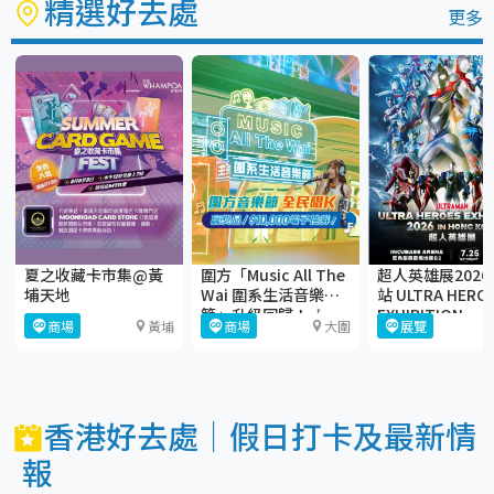
精選好去處
更多
夏之收藏卡市集@黃
圍方「Music All The
超人英雄展202
埔天地
Wai 圍系生活音樂
站 ULTRA HERO
節」升級回歸！🎶
EXHIBITION
商場
黃埔
商場
大圍
展覽
香港好去處｜假日打卡及最新情
報