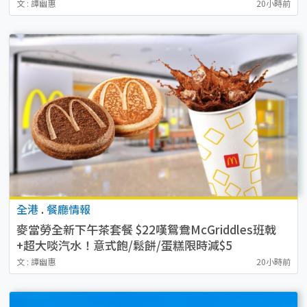
文 : 譚幽惠
20小時前
全港
.
餐廳情報
麥當勞全新下午茶套餐 $22嘆鴛鴦McGriddles班戟
+超大啖汽水！意式飽/鬆餅/蛋糕限時減$5
文 : 譚幽惠
20小時前