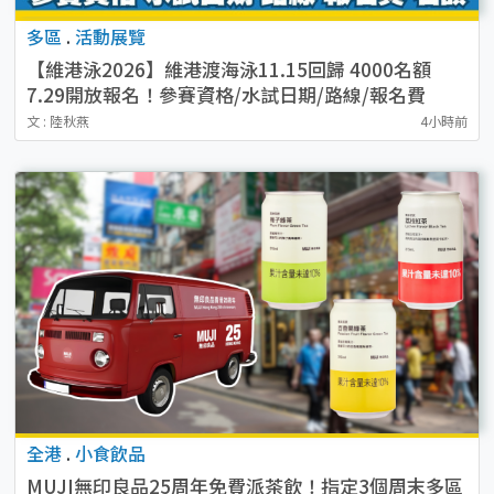
多區
.
活動展覽
【維港泳2026】維港渡海泳11.15回歸 4000名額
7.29開放報名！參賽資格/水試日期/路線/報名費
文 : 陸秋燕
4小時前
全港
.
小食飲品
MUJI無印良品25周年免費派茶飲！指定3個周末多區