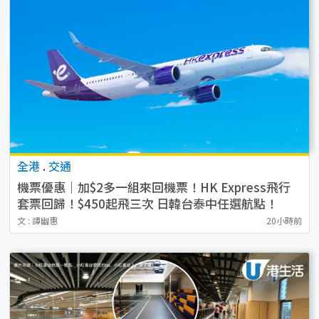
全港
.
交通
機票優惠｜加$2多一組來回機票！HK Express飛行
套票回歸！$450起飛三次 日韓台泰中任選航點！
文 : 譚幽惠
20小時前