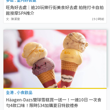
旺角好去處｜逾20玩樂行街美食好去處 拍拖打卡自拍
館按摩SPA推介
文 : 陳潔雯
19小時前
全港
.
小食飲品
Häagen-Dazs雙球雪糕買一送一！一連10日 一次食
勻4款口味！限時$34加購夏日特飲禮券