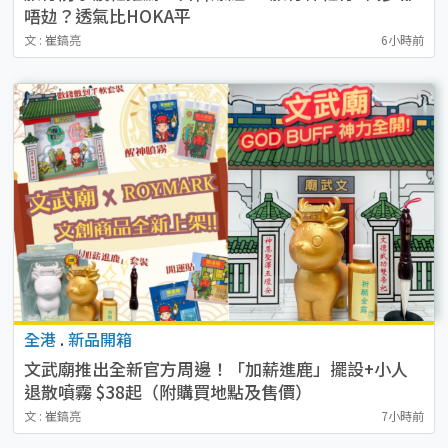
唔攰？透氣比HOKA平
文 : 崔鎬亮
6小時前
全港
.
新品開箱
文武廟推出全新官方周邊！「加薪進鹿」擺設+小人
退散噴霧 $38起（附購買地點及售價）
文 : 崔鎬亮
7小時前