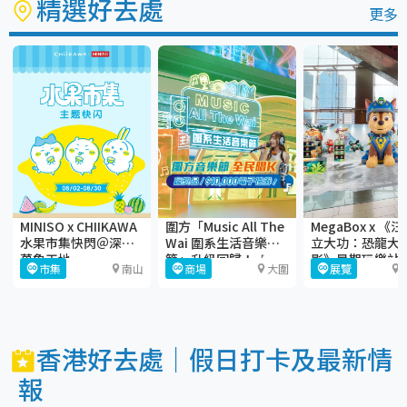
精選好去處
更多
MINISO x CHIIKAWA
圍方「Music All The
MegaBox x 《
水果市集快閃＠深圳
Wai 圍系生活音樂
立大功：恐龍大
萬象天地
節」升級回歸！🎶
影》暑期玩樂站
市集
南山
商場
大圍
展覽
香港好去處｜假日打卡及最新情
報