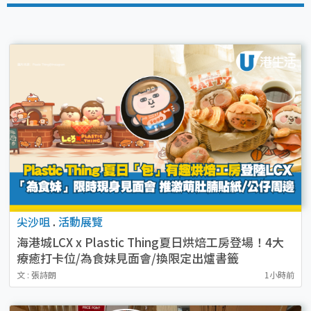
尖沙咀
.
活動展覽
海港城LCX x Plastic Thing夏日烘焙工房登場！4大
療癒打卡位/為食妹見面會/換限定出爐書籤
文 : 張詩朗
1小時前