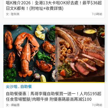
唱K推介2026︱全港13大卡啦OK好去處！最平$36起
日文K都有！(附地址+收費詳情)
文 : 陸秋燕
7小時前
尖沙咀
.
自助餐
自助餐優惠｜馬哥孛羅自助餐買一送一！人均$195起
任食雪場蟹腳/肉眼牛排 附優惠碼最高再減$100
文 : 譚幽惠
7小時前