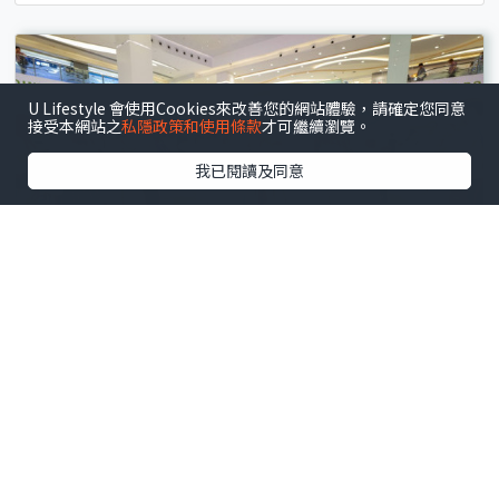
U Lifestyle 會使用Cookies來改善您的網站體驗，請確定您同意
接受本網站之
私隱政策和使用條款
才可繼續瀏覽。
我已閱讀及同意
將軍澳
.
室內好去處
東港城「復古玩味祭」懷舊嘉年華！50大老字號品牌
+拋圈撈金魚（附消費換領詳情）
文 : 崔鎬亮
8小時前