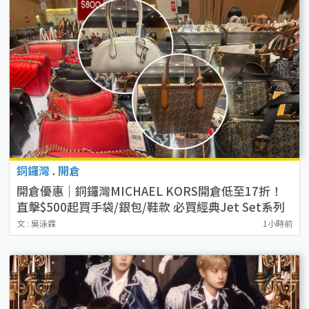
銅鑼灣
.
開倉
開倉優惠｜銅鑼灣MICHAEL KORS開倉低至17折！
直擊$500起買手袋/銀包/鞋款 必買經典Jet Set系列
文 : 吳泳霖
1小時前