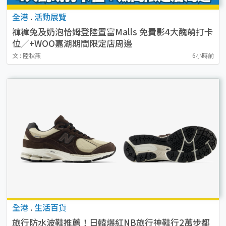
全港
.
活動展覽
褲褲兔及奶泡恰姆登陸置富Malls 免費影4大醜萌打卡
位／+WOO嘉湖期間限定店周邊
文 : 陸秋燕
6小時前
全港
.
生活百貨
旅行防水波鞋推薦！日韓爆紅NB旅行神鞋行2萬步都