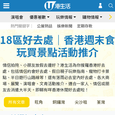
演唱會
優惠著數
玩樂情報
購物情報
飲
熱門關鍵字：
公屋熱話
娛樂新聞
定期存款
18區好去處｜香港週末食
玩買景點活動推介
情侶拍拖、小朋友放假去邊好？港生活為你搜羅香港好去
處，包括情侶約會好去處、假日親子玩樂指南、寵物打卡景
點、半日遊行山路線等！還有落雨必去室內好去處、各大商
場、展覽、演唱會、文青活動推介，適合一家人、情侶或朋
友去消遣大半天。即睇有咩香港休閒好去處啦！
所有文章
旺角
銅鑼灣
尖沙咀
荃灣