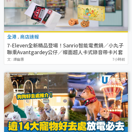
全港
.
商店速報
7-Eleven全新精品登場！Sanrio智能電煮鍋／小丸子
聯乘Avantgardey公仔／幪面超人卡式錄音帶卡片套
／貓山王榴槤冰皮 附開售詳情
文 : 譚幽惠
7小時前