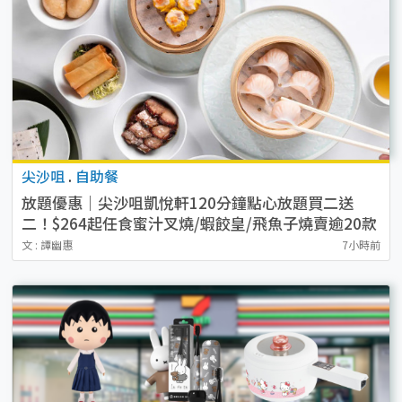
尖沙咀
.
自助餐
放題優惠｜尖沙咀凱悅軒120分鐘點心放題買二送
二！$264起任食蜜汁叉燒/蝦餃皇/飛魚子燒賣逾20款
點心
文 : 譚幽惠
7小時前