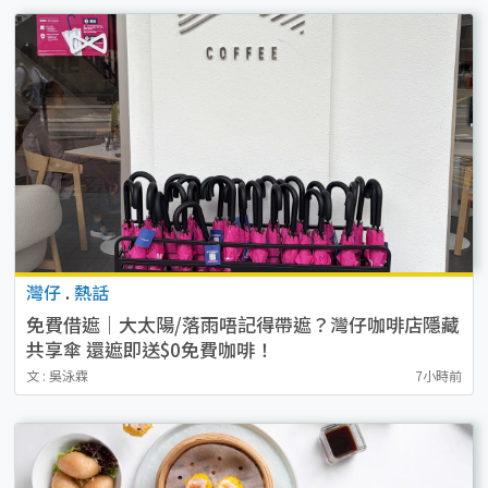
灣仔
.
熱話
免費借遮｜大太陽/落雨唔記得帶遮？灣仔咖啡店隱藏
共享傘 還遮即送$0免費咖啡！
文 : 吳泳霖
7小時前