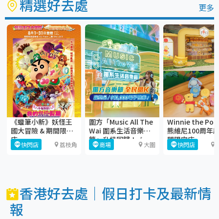
精選好去處
更多
《蠟筆小新》妖怪王
圍方「Music All The
Winnie the Po
國大冒險 & 期間限定
Wai 圍系生活音樂
熊維尼100周年
店
節」升級回歸！🎶
間限定店
快閃店
荔枝角
商場
大圍
快閃店
香港好去處｜假日打卡及最新情
報