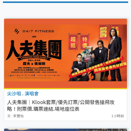
尖沙咀
.
演唱會
人夫集團｜Klook套票/優先訂票/公開發售搶飛攻
略！附票價.購票連結.場地座位表
文 : 李寶怡
1小時前