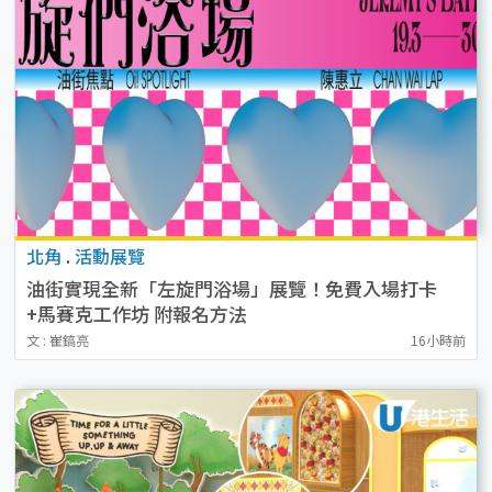
北角
.
活動展覽
油街實現全新「左旋門浴場」展覽！免費入場打卡
+馬賽克工作坊 附報名方法
文 : 崔鎬亮
16小時前