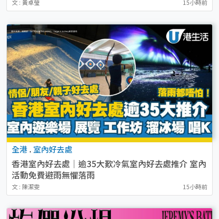
文 : 黃卓瑩
15小時前
全港
.
室內好去處
香港室內好去處｜逾35大歎冷氣室內好去處推介 室內
活動免費避雨無懼落雨
文 : 陳潔雯
15小時前