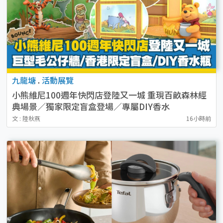
九龍塘
.
活動展覽
小熊維尼100週年快閃店登陸又一城 重現百畝森林經
典場景／獨家限定盲盒登場／專屬DIY香水
文 : 陸秋燕
16小時前