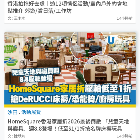
香港拍拖好去處｜逾12項情侶活動/室內戶外約會地
點推介 郊遊/賞日落/工作坊
文 : 王木木
14小時前
沙田
.
活動展覽
HomeSquare香港家居折2026最後倒數 「兒童天地
與寢具」週8.8登場！低至$1/1折搶名牌床褥玩具
文 : 陸秋燕
14小時前