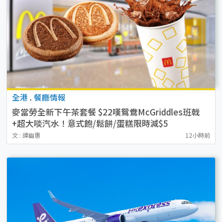
全港
.
餐廳情報
麥當勞全新下午茶套餐 $22嘆鴛鴦McGriddles班戟
+超大啖汽水！意式飽/鬆餅/蛋糕限時減$5
文 : 譚幽惠
12小時前