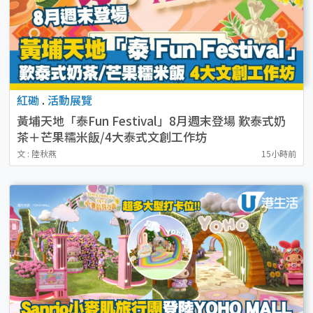
紅磡
.
活動展覽
黃埔天地「泰Fun Festival」8月週末登場 歎泰式奶
茶＋芒果糯米飯/4大泰式文創工作坊
文 : 陸秋燕
15小時前