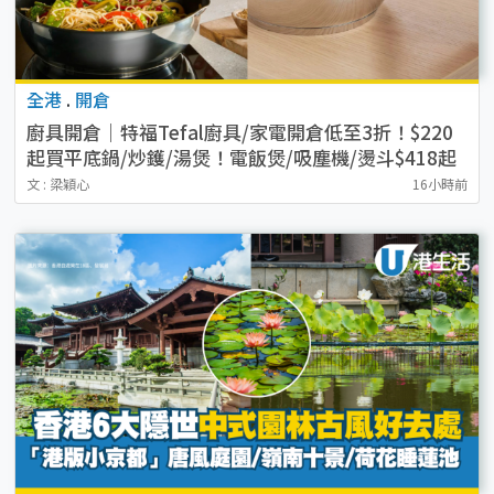
全港
.
開倉
廚具開倉｜特福Tefal廚具/家電開倉低至3折！$220
起買平底鍋/炒鑊/湯煲！電飯煲/吸塵機/燙斗$418起
文 : 梁穎心
16小時前