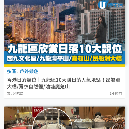
多區
.
戶外郊遊
香港日落靚位｜九龍區10大睇日落人氣地點！昂船洲
大橋/青衣自然徑/油塘魔鬼山
文 : 呂晞頌
1小時前