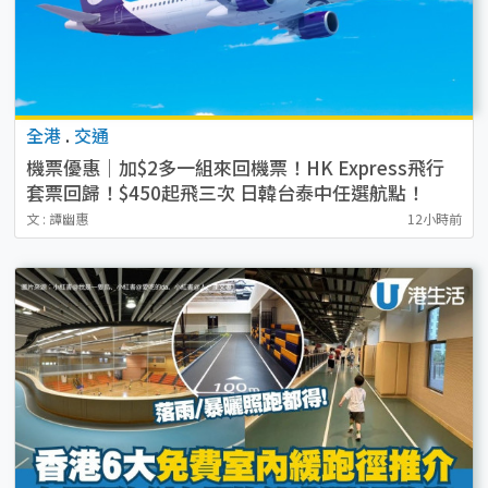
全港
.
交通
機票優惠｜加$2多一組來回機票！HK Express飛行
套票回歸！$450起飛三次 日韓台泰中任選航點！
文 : 譚幽惠
12小時前