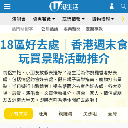
演唱會
優惠著數
玩樂情報
購物情報
飲
熱門關鍵字：
公屋熱話
娛樂新聞
定期存款
18區好去處｜香港週末食
玩買景點活動推介
情侶拍拖、小朋友放假去邊好？港生活為你搜羅香港好去
處，包括情侶約會好去處、假日親子玩樂指南、寵物打卡景
點、半日遊行山路線等！還有落雨必去室內好去處、各大商
場、展覽、演唱會、文青活動推介，適合一家人、情侶或朋
友去消遣大半天。即睇有咩香港休閒好去處啦！
所有文章
旺角
銅鑼灣
尖沙咀
荃灣