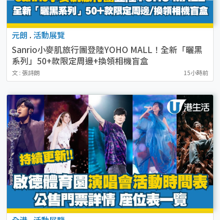
元朗
.
活動展覽
Sanrio小麥肌旅行團登陸YOHO MALL！全新「曬黑
系列」50+款限定周邊+換領相機盲盒
文 : 張詩朗
15小時前
全港
.
活動展覽