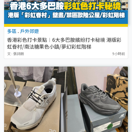
多區
.
戶外郊遊
香港彩色打卡景點︱6大多巴胺繽紛打卡秘境 港版彩
虹眷村/南法糖果色小鎮/夢幻彩虹階梯
文 : 張詩朗
9小時前