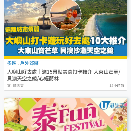
多區
.
戶外郊遊
大嶼山好去處｜逾15景點美食打卡推介 大東山芒草/
貝澳天空之鏡/心經簡林
文 : 陳潔雯
15小時前