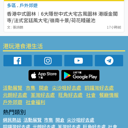
多區
.
戶外郊遊
香港中式園林︱6大隱世中式大宅古風園林 港版金閣
寺/法式宮廷風大宅/嶺南十景/荷花睡蓮池
文 : 張詩朗
17小時前
港玩港食港生活
活動展覽
市集
開倉
尖沙咀好去處
銅鑼灣好去處
元朗好去處
荃灣好去處
旺角好去處
社會
餐廳情報
戶外郊遊
社會福利
熱門類別
網民熱話
活動展覽
市集
開倉
尖沙咀好去處
銅鑼灣好去處
元朗好去處
荃灣好去處
旺角好去處
社會