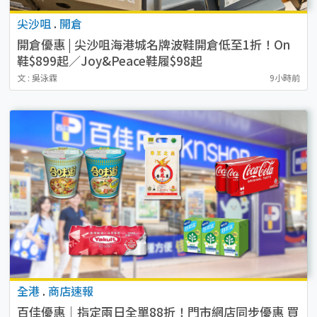
尖沙咀
.
開倉
開倉優惠 | 尖沙咀海港城名牌波鞋開倉低至1折！On
鞋$899起／Joy&Peace鞋履$98起
文 : 吳泳霖
9小時前
全港
.
商店速報
百佳優惠｜指定兩日全單88折！門市網店同步優惠 買