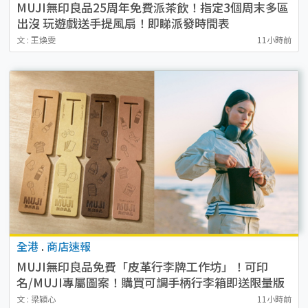
MUJI無印良品25周年免費派茶飲！指定3個周末多區
出沒 玩遊戲送手提風扇！即睇派發時間表
文 : 王煥雯
11小時前
全港
.
商店速報
MUJI無印良品免費「皮革行李牌工作坊」！可印
名/MUJI專屬圖案！購買可調手柄行李箱即送限量版
貼紙
文 : 梁穎心
11小時前