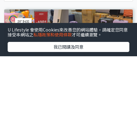
U Lifestyle 會使用Cookies來改善您的網站體驗，請確定您同意
接受本網站之
私隱政策和使用條款
才可繼續瀏覽。
我已閱讀及同意
尖沙咀
.
開倉
開倉優惠｜尖沙咀名牌行李箱開倉低至4折！一連5日
American Tourister/ace./Hallmark $200起！
文 : 梁穎心
12小時前