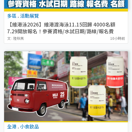
多區
.
活動展覽
【維港泳2026】維港渡海泳11.15回歸 4000名額
7.29開放報名！參賽資格/水試日期/路線/報名費
文 : 陸秋燕
10小時前
全港
.
小食飲品