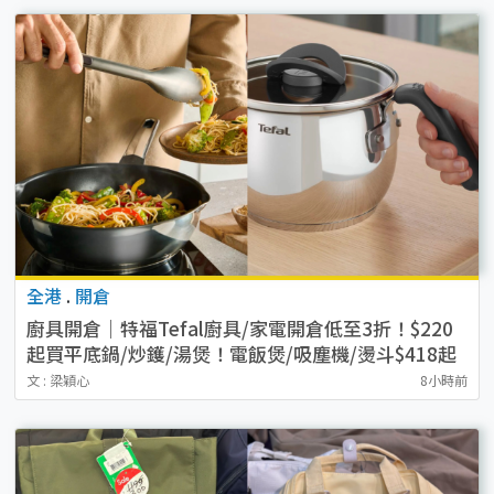
全港
.
開倉
廚具開倉｜特福Tefal廚具/家電開倉低至3折！$220
起買平底鍋/炒鑊/湯煲！電飯煲/吸塵機/燙斗$418起
文 : 梁穎心
8小時前