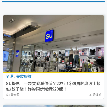
全港
.
美妝服飾
GU優惠｜手袋突發減價低至22折！$39買經典波士頓
包/餃子袋！飾物同步減價$29起！
文 : 黃樂恩
37分鐘前