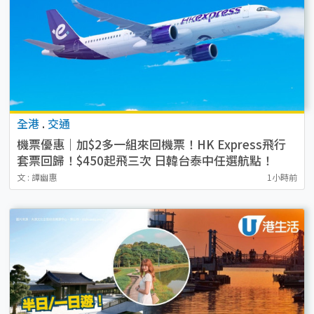
全港
.
交通
機票優惠｜加$2多一組來回機票！HK Express飛行
套票回歸！$450起飛三次 日韓台泰中任選航點！
文 : 譚幽惠
1小時前