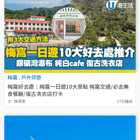
梅窩
.
戶外郊遊
梅窩好去處｜梅窩一日遊10大景點 梅窩交通/必去美
食餐廳/復古洗衣店打卡
文 : 陳潔雯
37分鐘前