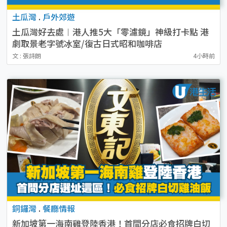
土瓜灣
.
戶外郊遊
土瓜灣好去處︱港人推5大「零濾鏡」神級打卡點 港
劇取景老字號冰室/復古日式昭和咖啡店
文 : 張詩朗
4小時前
銅鑼灣
.
餐廳情報
新加坡第一海南雞登陸香港！首間分店必食招牌白切