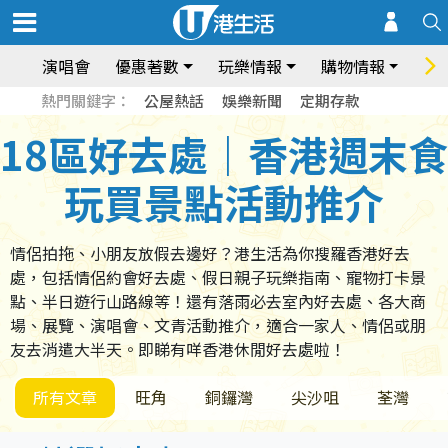
演唱會
優惠著數
玩樂情報
購物情報
飲
熱門關鍵字：
公屋熱話
娛樂新聞
定期存款
18區好去處｜香港週末食
玩買景點活動推介
情侶拍拖、小朋友放假去邊好？港生活為你搜羅香港好去
處，包括情侶約會好去處、假日親子玩樂指南、寵物打卡景
點、半日遊行山路線等！還有落雨必去室內好去處、各大商
場、展覽、演唱會、文青活動推介，適合一家人、情侶或朋
友去消遣大半天。即睇有咩香港休閒好去處啦！
所有文章
旺角
銅鑼灣
尖沙咀
荃灣