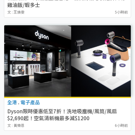
雞油飯/蝦多士
文 : 王煥雯
5小時前
全港
.
電子產品
Dyson限時優惠低至7折！洗地吸塵機/風筒/風扇
$2,690起！空氣清新機最多減$1200
文 : 黃樂恩
6小時前