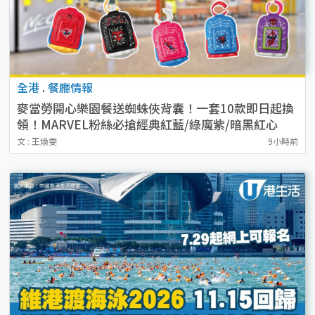
全港
.
餐廳情報
麥當勞開心樂園餐送蜘蛛俠背囊！一套10款即日起換
領！MARVEL粉絲必搶經典紅藍/綠魔紫/暗黑紅心
文 : 王煥雯
9小時前