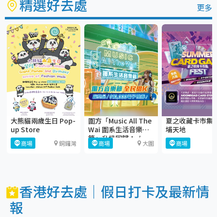
精選好去處
更多
大熊貓兩歲生日 Pop-
圍方「Music All The
夏之收藏卡市集
up Store
Wai 圍系生活音樂
埔天地
節」升級回歸！🎶
商場
銅鑼灣
商場
大圍
商場
香港好去處｜假日打卡及最新情
報