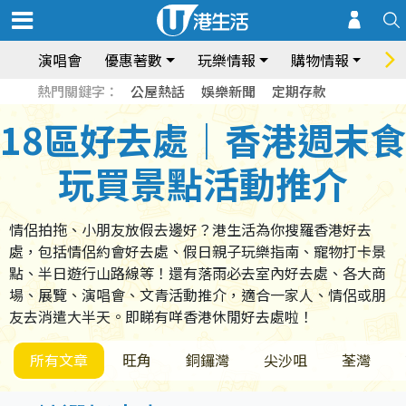
演唱會
優惠著數
玩樂情報
購物情報
飲
熱門關鍵字：
公屋熱話
娛樂新聞
定期存款
18區好去處｜香港週末食
玩買景點活動推介
情侶拍拖、小朋友放假去邊好？港生活為你搜羅香港好去
處，包括情侶約會好去處、假日親子玩樂指南、寵物打卡景
點、半日遊行山路線等！還有落雨必去室內好去處、各大商
場、展覽、演唱會、文青活動推介，適合一家人、情侶或朋
友去消遣大半天。即睇有咩香港休閒好去處啦！
所有文章
旺角
銅鑼灣
尖沙咀
荃灣