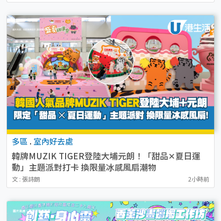
多區
.
室內好去處
韓牌MUZIK TIGER登陸大埔元朗！「甜品✕夏日運
動」主題派對打卡 換限量冰感風扇潮物
文 : 張詩朗
2小時前