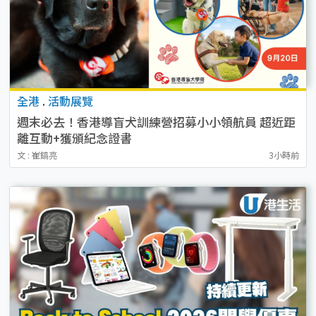
全港
.
活動展覽
週末必去！香港導盲犬訓練營招募小小領航員 超近距
離互動+獲頒紀念證書
文 : 崔鎬亮
3小時前