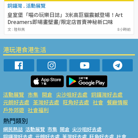
銅鑼灣
.
活動展覽
皇室堡「喵の玩樂日誌」3米高巨貓震撼登場！Art
Dreamers即場畫壁畫/限定店首賣神秘新口味
文 : 陸秋燕
8小時前
港玩港食港生活
活動展覽
市集
開倉
尖沙咀好去處
銅鑼灣好去處
元朗好去處
荃灣好去處
旺角好去處
社會
餐廳情報
戶外郊遊
社會福利
熱門類別
網民熱話
活動展覽
市集
開倉
尖沙咀好去處
銅鑼灣好去處
元朗好去處
荃灣好去處
旺角好去處
社會