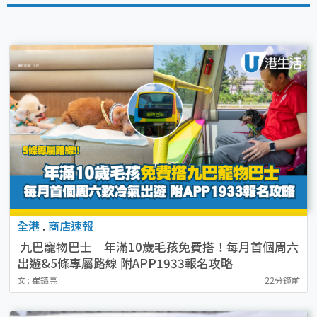
全港
.
商店速報
九巴寵物巴士｜年滿10歲毛孩免費搭！每月首個周六
出遊&5條專屬路線 附APP1933報名攻略
文 : 崔鎬亮
22分鐘前