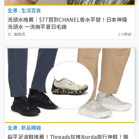
全港
.
生活百貨
洗頭水推薦｜$77買到CHANEL香水平替！日本神級
洗頭水 一洗撫平夏日毛躁
文 : 崔鎬亮
1小時前
全港
.
新品開箱
扁平足波鞋推薦！Threads狂推Norda旅行神鞋！勝