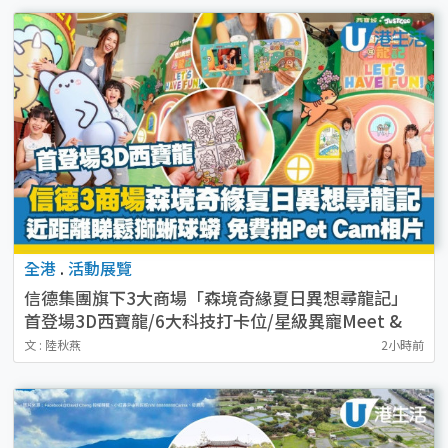
全港
.
活動展覽
信德集團旗下3大商場「森境奇緣夏日異想尋龍記」
首登場3D西寶龍/6大科技打卡位/星級異寵Meet &
Greet
文 : 陸秋燕
2小時前