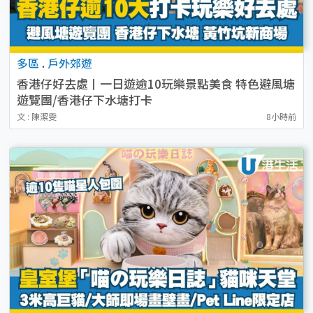
多區
.
戶外郊遊
香港仔好去處丨一日遊逾10玩樂景點美食 特色避風塘
遊覽團/香港仔下水塘打卡
文 : 陳潔雯
8小時前