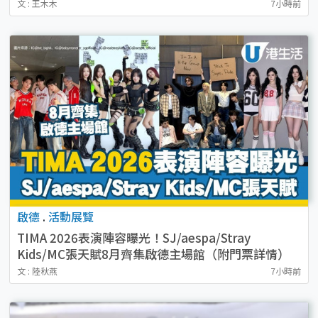
文 : 王木木
7小時前
啟德
.
活動展覽
TIMA 2026表演陣容曝光！SJ/aespa/Stray
Kids/MC張天賦8月齊集啟德主場館（附門票詳情）
文 : 陸秋燕
7小時前