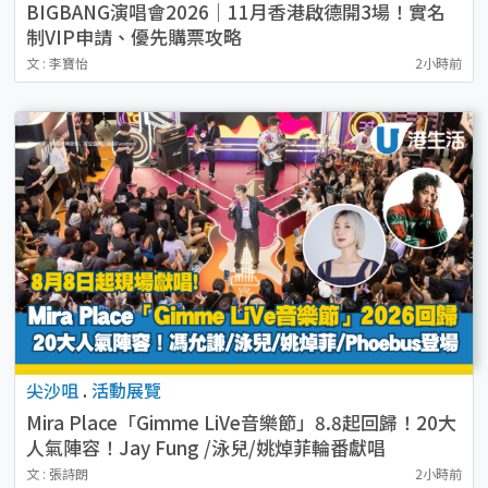
BIGBANG演唱會2026｜11月香港啟德開3場！實名
制VIP申請、優先購票攻略
文 : 李寶怡
2小時前
尖沙咀
.
活動展覽
Mira Place「Gimme LiVe音樂節」8.8起回歸！20大
人氣陣容！Jay Fung /泳兒/姚焯菲輪番獻唱
文 : 張詩朗
2小時前