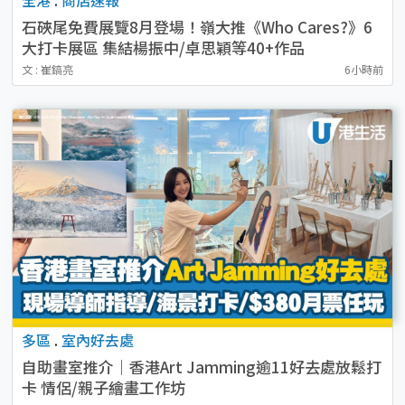
石硤尾免費展覽8月登場！嶺大推《Who Cares?》6
大打卡展區 集結楊振中/卓思穎等40+作品
文 : 崔鎬亮
6小時前
多區
.
室內好去處
自助畫室推介｜香港Art Jamming逾11好去處放鬆打
卡 情侶/親子繪畫工作坊