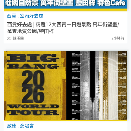
西貢
.
室內好去處
西貢好去處 | 精選12大西貢一日遊景點 萬年街壁畫/
萬宜地質公園/鹽田梓
文 : 陳潔雯
2小時前
啟德
.
演唱會