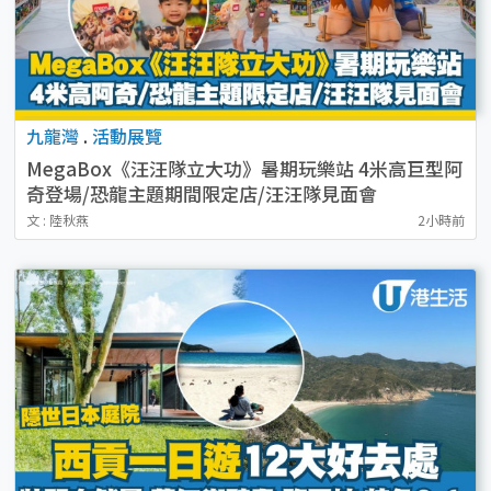
九龍灣
.
活動展覽
MegaBox《汪汪隊立大功》暑期玩樂站 4米高巨型阿
奇登場/恐龍主題期間限定店/汪汪隊見面會
文 : 陸秋燕
2小時前