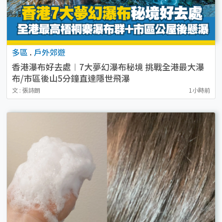
多區
.
戶外郊遊
香港瀑布好去處︱7大夢幻瀑布秘境 挑戰全港最大瀑
布/市區後山5分鐘直達隱世飛瀑
文 : 張詩朗
1小時前