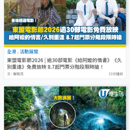
全港
.
活動展覽
東盟電影節2026 | 逾30部電影《給阿嬤的情書》《久
別重逢》免費放映 8.7起門票分階段限時搶！
文 : 崔鎬亮
33分鐘前