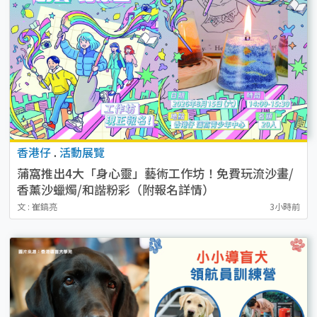
香港仔
.
活動展覽
蒲窩推出4大「身心靈」藝術工作坊！免費玩流沙畫/
香薰沙蠟燭/和諧粉彩（附報名詳情）
文 : 崔鎬亮
3小時前