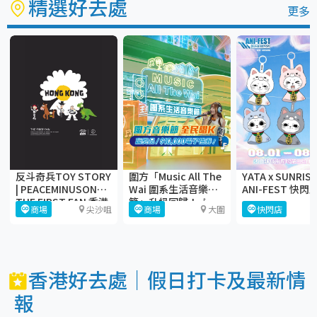
精選好去處
更多
反斗奇兵TOY STORY
圍方「Music All The
YATA x SUNRIS
| PEACEMINUSONE:
Wai 圍系生活音樂
ANI-FEST 快閃
THE FIRST FAN 香港
節」升級回歸！🎶
商場
尖沙咀
商場
大圍
快閃店
站
香港好去處｜假日打卡及最新情
報