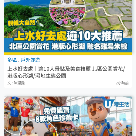
多區
.
戶外郊遊
上水好去處｜逾10大景點及美食推薦 北區公園賞花/
港版心形湖/濕地生態公園
文 : 陳潔雯
2小時前