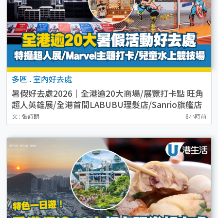
多區
.
室內好去處
暑假好去處2026｜全港逾20大商場/展覽打卡點 旺角
超人英雄展/全港首間LABUBU理髮店/Sanrio旗艦店
（持續更新）
文 : 張詩朗
8小時前