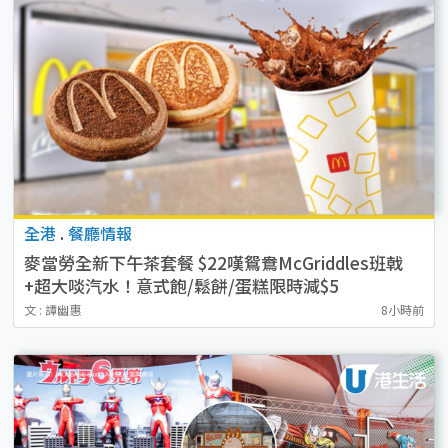
全港
.
餐廳情報
麥當勞全新下午茶套餐 $22嘆鴛鴦McGriddles班戟
+超大啖汽水！意式飽/鬆餅/蛋糕限時減$5
文 : 譚幽惠
8小時前