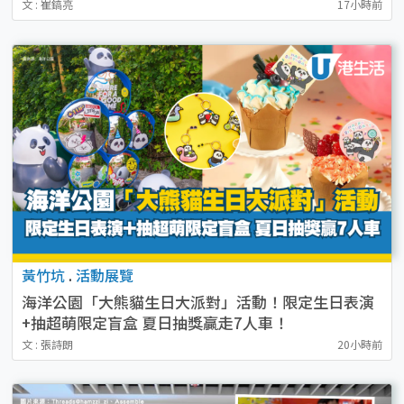
文 : 崔鎬亮
17小時前
黃竹坑
.
活動展覽
海洋公園「大熊貓生日大派對」活動！限定生日表演
+抽超萌限定盲盒 夏日抽獎贏走7人車！
文 : 張詩朗
20小時前