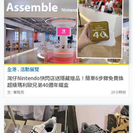
全港
.
活動展覽
灣仔Nintendo快閃店送隱藏贈品！簡單6步驟免費換
超級瑪利歐兄弟40週年鐵盒
文 : 崔鎬亮
20小時前