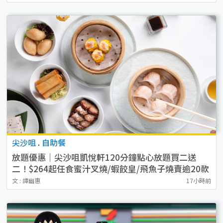
尖沙咀
.
自助餐
放題優惠｜尖沙咀凱悅軒120分鐘點心放題買二送
二！$264起任食蜜汁叉燒/蝦餃皇/飛魚子燒賣逾20款
點心
文 : 譚幽惠
17小時前