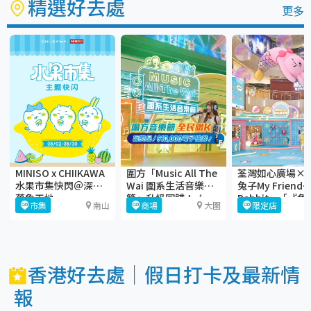
精選好去處
更多
MINISO x CHIIKAWA
圍方「Music All The
荃灣如心廣場×
水果市集快閃＠深圳
Wai 圍系生活音樂
兔子My Friend
萬象天地
節」升級回歸！🎶
Rabbit—「『兔
市集
南山
商場
大圍
限定店
gather瘋玩夏
香港好去處｜假日打卡及最新情
報