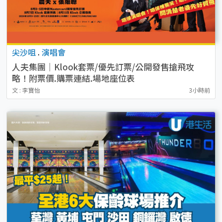
尖沙咀
.
演唱會
人夫集團｜Klook套票/優先訂票/公開發售搶飛攻
略！附票價.購票連結.場地座位表
文 : 李寶怡
3小時前