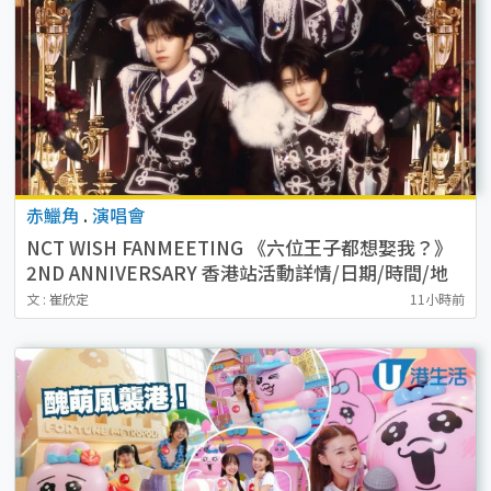
赤鱲角
.
演唱會
NCT WISH FANMEETING 《六位王子都想娶我？》
2ND ANNIVERSARY 香港站活動詳情/日期/時間/地
點/票價一覽
文 : 崔欣定
11小時前