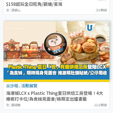
$158起玩全日旺角/觀塘/荃灣
文 : 梁穎心
3小時前
尖沙咀
.
活動展覽
海港城LCX x Plastic Thing夏日烘焙工房登場！4大
療癒打卡位/為食妹見面會/換限定出爐書籤
文 : 張詩朗
11小時前