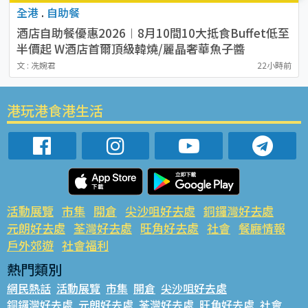
全港
.
自助餐
酒店自助餐優惠2026︱8月10間10大抵食Buffet低至
半價起 W酒店首爾頂級韓燒/麗晶奢華魚子醬
文 : 冼婉君
22小時前
港玩港食港生活
活動展覽
市集
開倉
尖沙咀好去處
銅鑼灣好去處
元朗好去處
荃灣好去處
旺角好去處
社會
餐廳情報
戶外郊遊
社會福利
熱門類別
網民熱話
活動展覽
市集
開倉
尖沙咀好去處
銅鑼灣好去處
元朗好去處
荃灣好去處
旺角好去處
社會