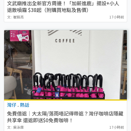
文武廟推出全新官方周邊！「加薪進鹿」擺設+小人
退散噴霧 $38起（附購買地點及售價）
文 : 崔鎬亮
17小時前
灣仔
.
熱話
免費借遮｜大太陽/落雨唔記得帶遮？灣仔咖啡店隱藏
共享傘 還遮即送$0免費咖啡！
文 : 吳泳霖
17小時前