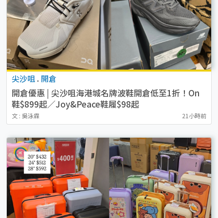
尖沙咀
.
開倉
開倉優惠 | 尖沙咀海港城名牌波鞋開倉低至1折！On
鞋$899起／Joy&Peace鞋履$98起
文 : 吳泳霖
21小時前