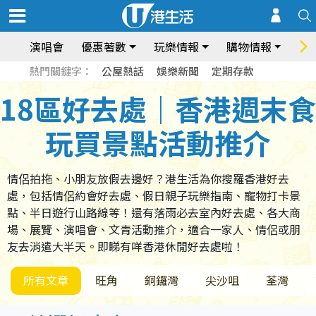
演唱會
優惠著數
玩樂情報
購物情報
飲
熱門關鍵字：
公屋熱話
娛樂新聞
定期存款
18區好去處｜香港週末食
玩買景點活動推介
情侶拍拖、小朋友放假去邊好？港生活為你搜羅香港好去
處，包括情侶約會好去處、假日親子玩樂指南、寵物打卡景
點、半日遊行山路線等！還有落雨必去室內好去處、各大商
場、展覽、演唱會、文青活動推介，適合一家人、情侶或朋
友去消遣大半天。即睇有咩香港休閒好去處啦！
所有文章
旺角
銅鑼灣
尖沙咀
荃灣