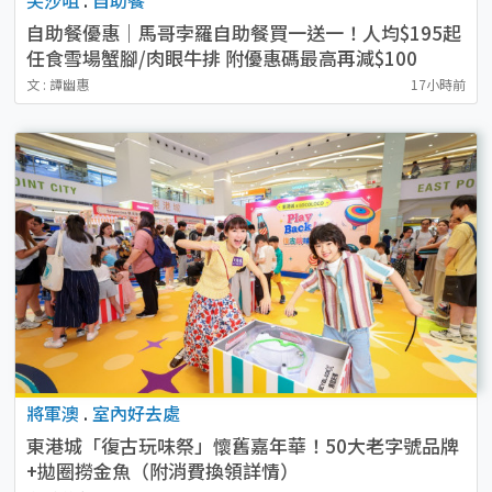
自助餐優惠｜馬哥孛羅自助餐買一送一！人均$195起
任食雪場蟹腳/肉眼牛排 附優惠碼最高再減$100
文 : 譚幽惠
17小時前
將軍澳
.
室內好去處
東港城「復古玩味祭」懷舊嘉年華！50大老字號品牌
+拋圈撈金魚（附消費換領詳情）