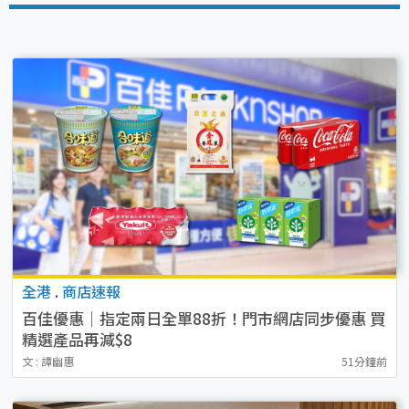
全港
.
商店速報
百佳優惠｜指定兩日全單88折！門市網店同步優惠 買
精選產品再減$8
文 : 譚幽惠
51分鐘前