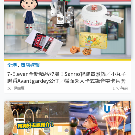
全港
.
商店速報
7-Eleven全新精品登場！Sanrio智能電煮鍋／小丸子
聯乘Avantgardey公仔／幪面超人卡式錄音帶卡片套
／貓山王榴槤冰皮 附開售詳情
文 : 譚幽惠
17小時前