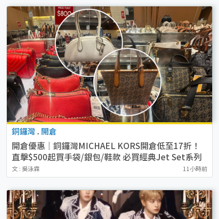
銅鑼灣
.
開倉
開倉優惠｜銅鑼灣MICHAEL KORS開倉低至17折！
直擊$500起買手袋/銀包/鞋款 必買經典Jet Set系列
文 : 吳泳霖
11小時前