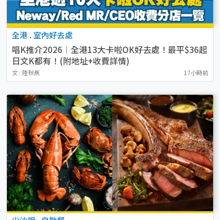
全港
.
室內好去處
唱K推介2026︱全港13大卡啦OK好去處！最平$36起
日文K都有！(附地址+收費詳情)
文 : 陸秋燕
17小時前
尖沙咀
.
自助餐