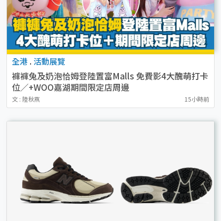
全港
.
活動展覽
褲褲兔及奶泡恰姆登陸置富Malls 免費影4大醜萌打卡
位／+WOO嘉湖期間限定店周邊
文 : 陸秋燕
15小時前