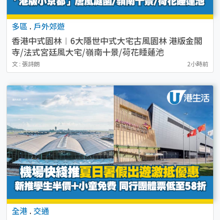
多區
.
戶外郊遊
香港中式園林︱6大隱世中式大宅古風園林 港版金閣
寺/法式宮廷風大宅/嶺南十景/荷花睡蓮池
文 : 張詩朗
2小時前
全港
.
交通