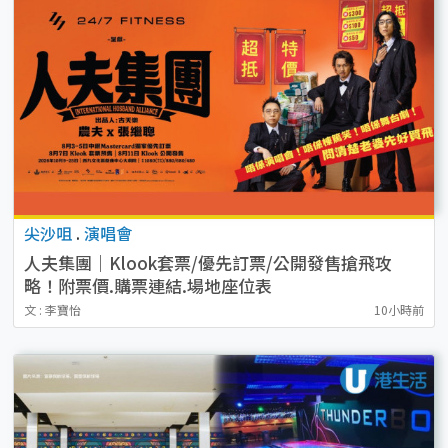
尖沙咀
.
演唱會
人夫集團｜Klook套票/優先訂票/公開發售搶飛攻
略！附票價.購票連結.場地座位表
文 : 李寶怡
10小時前