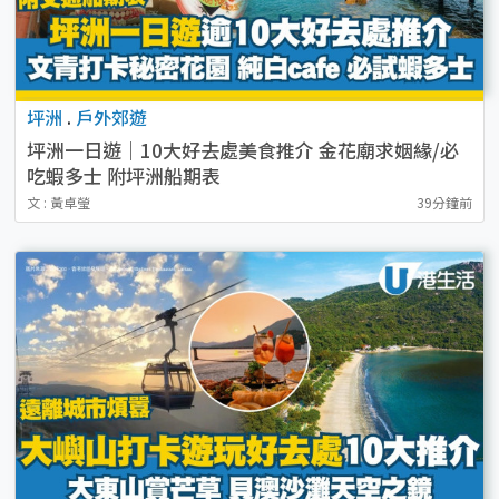
坪洲
.
戶外郊遊
坪洲一日遊｜10大好去處美食推介 金花廟求姻緣/必
吃蝦多士 附坪洲船期表
文 : 黃卓瑩
39分鐘前