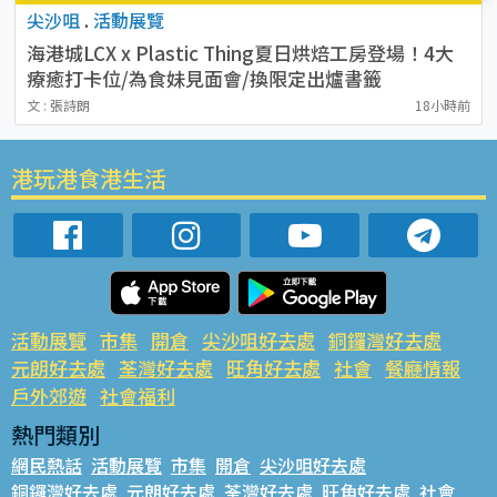
尖沙咀
.
活動展覽
海港城LCX x Plastic Thing夏日烘焙工房登場！4大
療癒打卡位/為食妹見面會/換限定出爐書籤
文 : 張詩朗
18小時前
港玩港食港生活
活動展覽
市集
開倉
尖沙咀好去處
銅鑼灣好去處
元朗好去處
荃灣好去處
旺角好去處
社會
餐廳情報
戶外郊遊
社會福利
熱門類別
網民熱話
活動展覽
市集
開倉
尖沙咀好去處
銅鑼灣好去處
元朗好去處
荃灣好去處
旺角好去處
社會