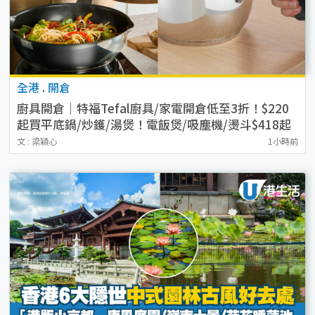
全港
.
開倉
廚具開倉｜特福Tefal廚具/家電開倉低至3折！$220
起買平底鍋/炒鑊/湯煲！電飯煲/吸塵機/燙斗$418起
文 : 梁穎心
1小時前