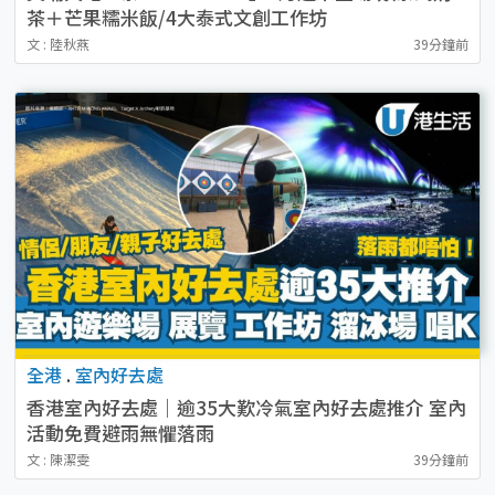
茶＋芒果糯米飯/4大泰式文創工作坊
文 : 陸秋燕
39分鐘前
全港
.
室內好去處
香港室內好去處｜逾35大歎冷氣室內好去處推介 室內
活動免費避雨無懼落雨
文 : 陳潔雯
39分鐘前