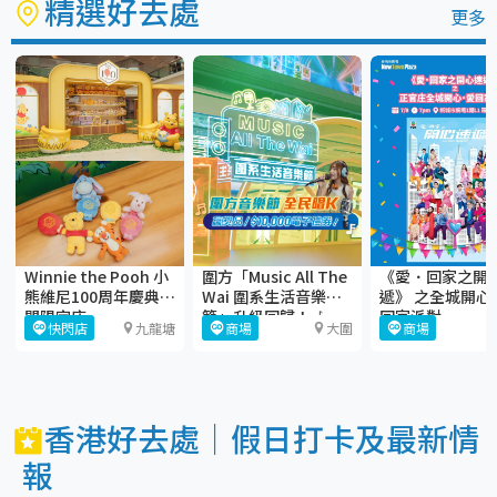
精選好去處
更多
Winnie the Pooh 小
圍方「Music All The
《愛．回家之開
熊維尼100周年慶典期
Wai 圍系生活音樂
遞》 之全城開心
間限定店
節」升級回歸！🎶
回家派對
快閃店
九龍塘
商場
大圍
商場
香港好去處｜假日打卡及最新情
報