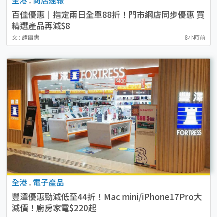
百佳優惠｜指定兩日全單88折！門市網店同步優惠 買
精選產品再減$8
文 : 譚幽惠
8小時前
全港
.
電子產品
豐澤優惠勁減低至44折！Mac mini/iPhone17Pro大
減價！廚房家電$220起