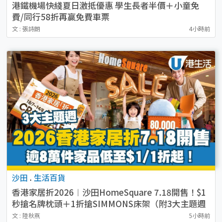
港鐵機場快綫夏日激抵優惠 學生長者半價＋小童免
費/同行58折再贏免費車票
文 : 張詩朗
4小時前
沙田
.
生活百貨
香港家居折2026︱沙田HomeSquare 7.18開售！$1
秒搶名牌枕頭＋1折搶SIMMONS床架（附3大主題週
必搶清單）
文 : 陸秋燕
5小時前