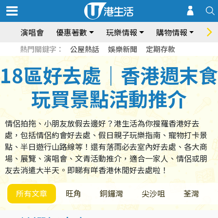
演唱會
優惠著數
玩樂情報
購物情報
飲
熱門關鍵字：
公屋熱話
娛樂新聞
定期存款
18區好去處｜香港週末食
玩買景點活動推介
情侶拍拖、小朋友放假去邊好？港生活為你搜羅香港好去
處，包括情侶約會好去處、假日親子玩樂指南、寵物打卡景
點、半日遊行山路線等！還有落雨必去室內好去處、各大商
場、展覽、演唱會、文青活動推介，適合一家人、情侶或朋
友去消遣大半天。即睇有咩香港休閒好去處啦！
所有文章
旺角
銅鑼灣
尖沙咀
荃灣