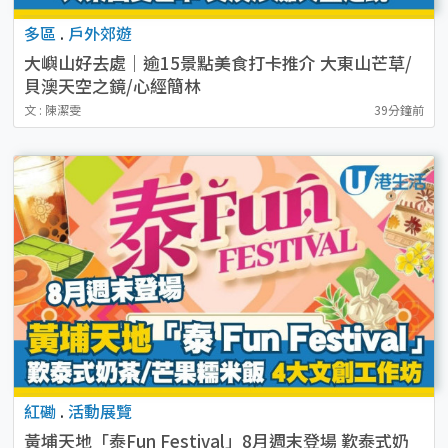
多區
.
戶外郊遊
大嶼山好去處｜逾15景點美食打卡推介 大東山芒草/
貝澳天空之鏡/心經簡林
文 : 陳潔雯
39分鐘前
紅磡
.
活動展覽
黃埔天地「泰Fun Festival」8月週末登場 歎泰式奶