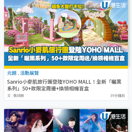
元朗
.
活動展覽
Sanrio小麥肌旅行團登陸YOHO MALL！全新「曬黑
系列」50+款限定周邊+換領相機盲盒
文 : 張詩朗
39分鐘前