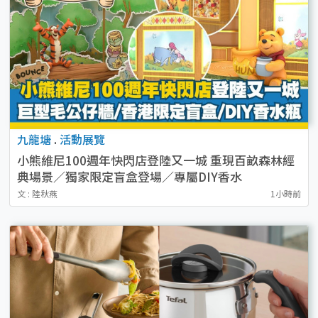
九龍塘
.
活動展覽
小熊維尼100週年快閃店登陸又一城 重現百畝森林經
典場景／獨家限定盲盒登場／專屬DIY香水
文 : 陸秋燕
1小時前