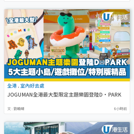
全港
.
室內好去處
JOGUMAN全港最大型限定主題樂園登陸D·PARK
設5大主題小島／3大遊戲攤位／特別版JOGUMAN精
文 : 劉曉晴
6小時前
品