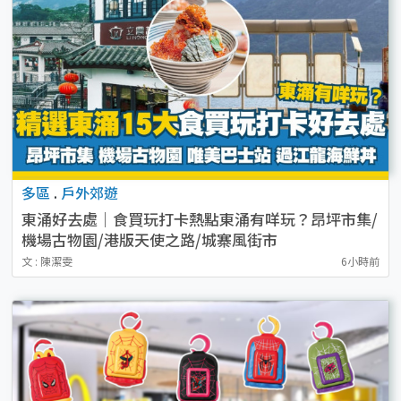
多區
.
戶外郊遊
東涌好去處｜食買玩打卡熱點東涌有咩玩？昂坪市集/
機場古物園/港版天使之路/城寨風街市
文 : 陳潔雯
6小時前