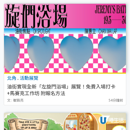
北角
.
活動展覽
油街實現全新「左旋門浴場」展覽！免費入場打卡
+馬賽克工作坊 附報名方法
文 : 崔鎬亮
54分鐘前