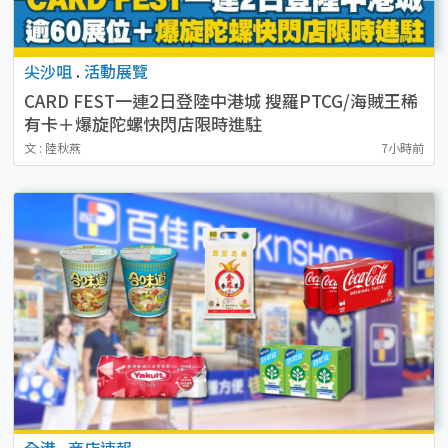
尖沙咀
.
活動展覽
CARD FEST一連2日登陸中港城 搜羅PTCG/海賊王稀
有卡＋爆旋陀螺快閃店限時進駐
文 : 陸秋燕
7小時前
全港
.
商店速報