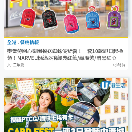
全港
.
餐廳情報
麥當勞開心樂園餐送蜘蛛俠背囊！一套10款即日起換
領！MARVEL粉絲必搶經典紅藍/綠魔紫/暗黑紅心
文 : 王煥雯
7小時前