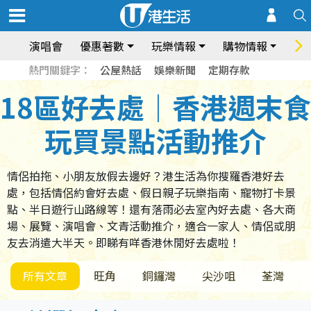
演唱會
優惠著數
玩樂情報
購物情報
飲
熱門關鍵字：
公屋熱話
娛樂新聞
定期存款
18區好去處｜香港週末食
玩買景點活動推介
情侶拍拖、小朋友放假去邊好？港生活為你搜羅香港好去
處，包括情侶約會好去處、假日親子玩樂指南、寵物打卡景
點、半日遊行山路線等！還有落雨必去室內好去處、各大商
場、展覽、演唱會、文青活動推介，適合一家人、情侶或朋
友去消遣大半天。即睇有咩香港休閒好去處啦！
所有文章
旺角
銅鑼灣
尖沙咀
荃灣