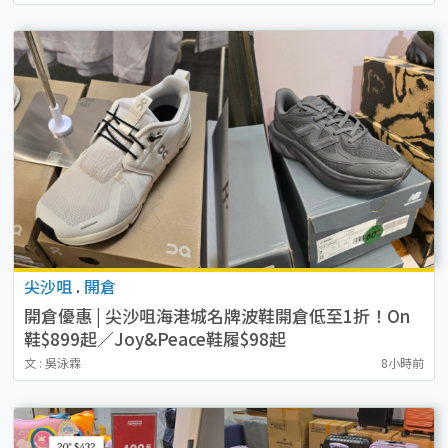
尖沙咀
.
開倉
開倉優惠 | 尖沙咀海港城名牌波鞋開倉低至1折！On
鞋$899起／Joy&Peace鞋履$98起
文 : 吳泳霖
8小時前