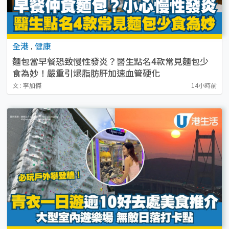
全港
.
健康
麵包當早餐恐致慢性發炎？醫生點名4款常見麵包少
食為妙！嚴重引爆脂肪肝加速血管硬化
文 : 李加傑
14小時前