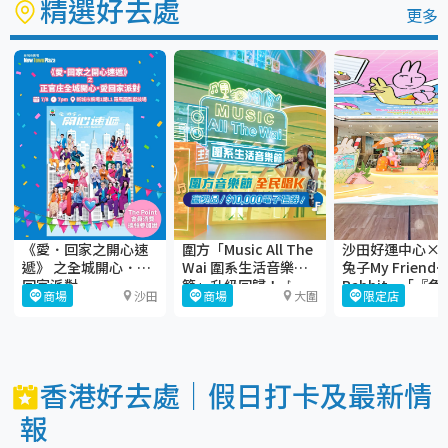
精選好去處
更多
《愛．回家之開心速
圍方「Music All The
沙田好運中心×
遞》 之全城開心．愛
Wai 圍系生活音樂
兔子My Friend
回家派對
節」升級回歸！🎶
Rabbit—「『兔
商場
沙田
商場
大圍
限定店
gather大曬Juic
Beach」
香港好去處｜假日打卡及最新情
報