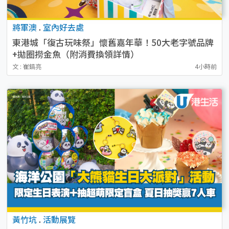
將軍澳
.
室內好去處
東港城「復古玩味祭」懷舊嘉年華！50大老字號品牌
+拋圈撈金魚（附消費換領詳情）
文 : 崔鎬亮
4小時前
黃竹坑
.
活動展覽