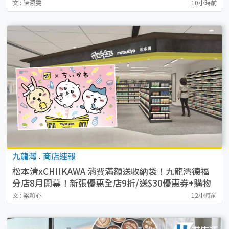
文 : 陳潔雯
10小時前
九龍灣
.
商店速報
松本清xCHIIKAWA 消費滿額送收納袋！九龍灣德福
分店8月開幕！新張優惠全店9折/送$30優惠券+購物
袋
文 : 梁穎心
12小時前