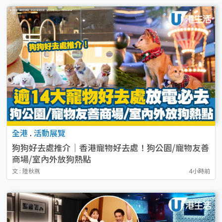
全港
.
活動展覽
狗狗好去處推介｜香港寵物好去處！狗公園/寵物友善
商場/室內外放狗熱點
文 : 陸秋燕
4小時前