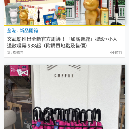
全港
.
新品開箱
文武廟推出全新官方周邊！「加薪進鹿」擺設+小人
退散噴霧 $38起（附購買地點及售價）
文 : 崔鎬亮
4小時前