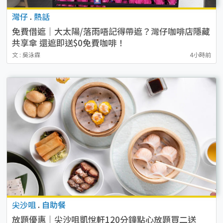
灣仔
.
熱話
免費借遮｜大太陽/落雨唔記得帶遮？灣仔咖啡店隱藏
共享傘 還遮即送$0免費咖啡！
文 : 吳泳霖
4小時前
尖沙咀
.
自助餐
放題優惠｜尖沙咀凱悅軒120分鐘點心放題買二送