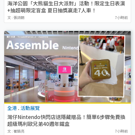
海洋公園「大熊貓生日大派對」活動！限定生日表演
+抽超萌限定盲盒 夏日抽獎贏走7人車！
文 : 張詩朗
7小時前
全港
.
活動展覽
灣仔Nintendo快閃店送隱藏贈品！簡單6步驟免費換
超級瑪利歐兄弟40週年鐵盒
文 : 崔鎬亮
7小時前