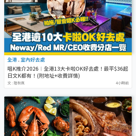
全港
.
室內好去處
唱K推介2026︱全港13大卡啦OK好去處！最平$36起
日文K都有！(附地址+收費詳情)
文 : 陸秋燕
4小時前