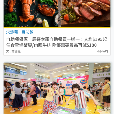
尖沙咀
.
自助餐
自助餐優惠｜馬哥孛羅自助餐買一送一！人均$195起
任食雪場蟹腳/肉眼牛排 附優惠碼最高再減$100
文 : 譚幽惠
4小時前