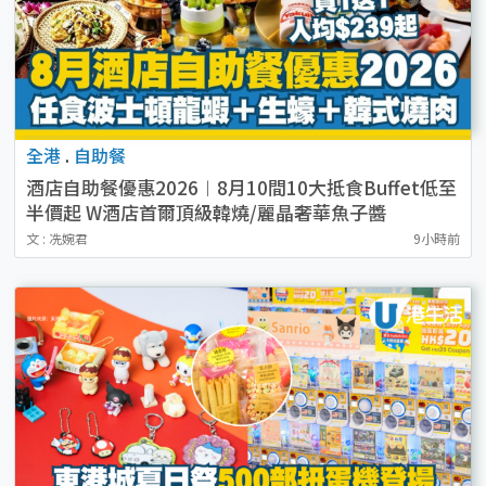
全港
.
自助餐
酒店自助餐優惠2026︱8月10間10大抵食Buffet低至
半價起 W酒店首爾頂級韓燒/麗晶奢華魚子醬
文 : 冼婉君
9小時前