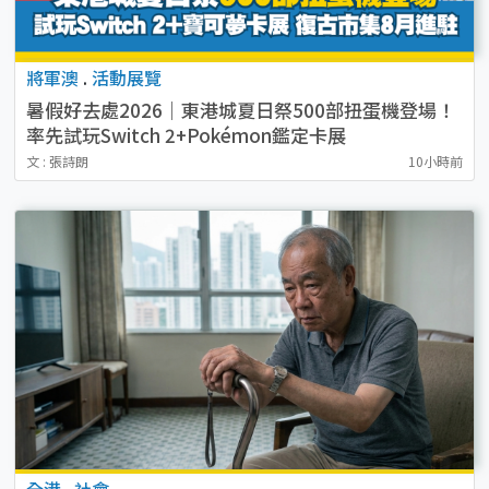
將軍澳
.
活動展覽
暑假好去處2026｜東港城夏日祭500部扭蛋機登場！
率先試玩Switch 2+Pokémon鑑定卡展
復古市集8月進駐！
文 : 張詩朗
10小時前
全港
.
社會