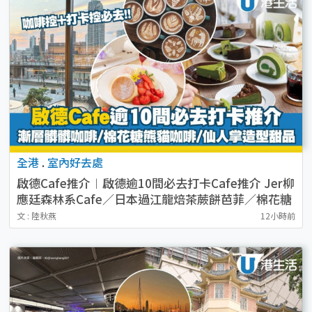
全港
.
室內好去處
啟德Cafe推介︱啟德逾10間必去打卡Cafe推介 Jer柳
應廷森林系Cafe／日本過江龍焙茶蕨餅芭菲／棉花糖
熊貓咖啡
文 : 陸秋燕
12小時前