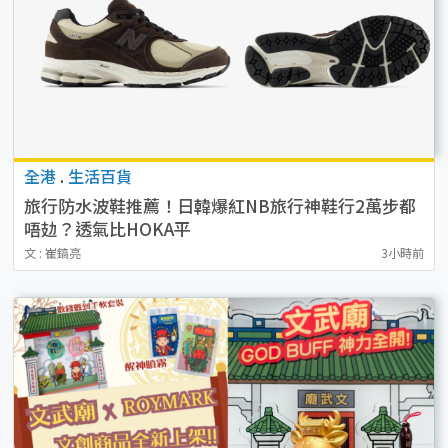
全港
.
生活百貨
旅行防水波鞋推薦！日韓爆紅NB旅行神鞋行2萬步都
唔攰？透氣比HOKA平
文 : 崔鎬亮
3小時前