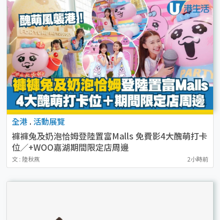
全港
.
活動展覽
褲褲兔及奶泡恰姆登陸置富Malls 免費影4大醜萌打卡
位／+WOO嘉湖期間限定店周邊
文 : 陸秋燕
2小時前