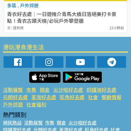
多區
.
戶外郊遊
青衣好去處｜一日遊推介青馬大橋日落絕美打卡景
點！青衣古蹟天梯/必玩戶外攀登牆
文 : 陸秋燕
23小時前
港玩港食港生活
活動展覽
市集
開倉
尖沙咀好去處
銅鑼灣好去處
元朗好去處
荃灣好去處
旺角好去處
社會
餐廳情報
戶外郊遊
社會福利
熱門類別
網民熱話
活動展覽
市集
開倉
尖沙咀好去處
銅鑼灣好去處
元朗好去處
荃灣好去處
旺角好去處
社會