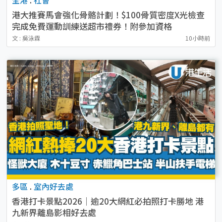
港大推賽馬會強化骨骼計劃！$100骨質密度X光檢查
完成免費運動訓練送超市禮券！附參加資格
文 : 吳泳霖
10小時前
多區
.
室內好去處
香港打卡景點2026｜逾20大網紅必拍照打卡勝地 港
九新界離島影相好去處