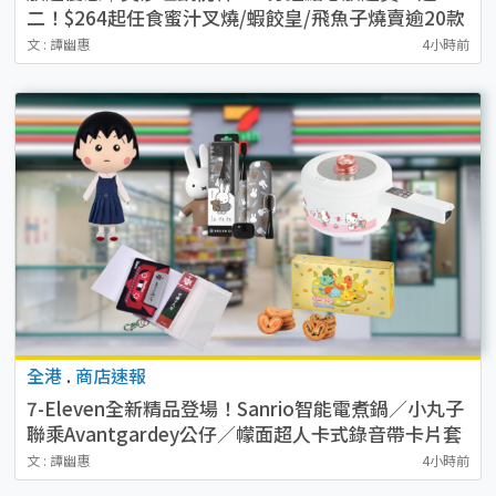
二！$264起任食蜜汁叉燒/蝦餃皇/飛魚子燒賣逾20款
點心
文 : 譚幽惠
4小時前
全港
.
商店速報
7-Eleven全新精品登場！Sanrio智能電煮鍋／小丸子
聯乘Avantgardey公仔／幪面超人卡式錄音帶卡片套
／貓山王榴槤冰皮 附開售詳情
文 : 譚幽惠
4小時前