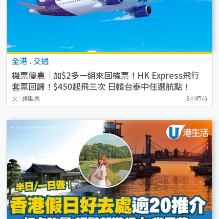
全港
.
交通
機票優惠｜加$2多一組來回機票！HK Express飛行
套票回歸！$450起飛三次 日韓台泰中任選航點！
文 : 譚幽惠
9小時前