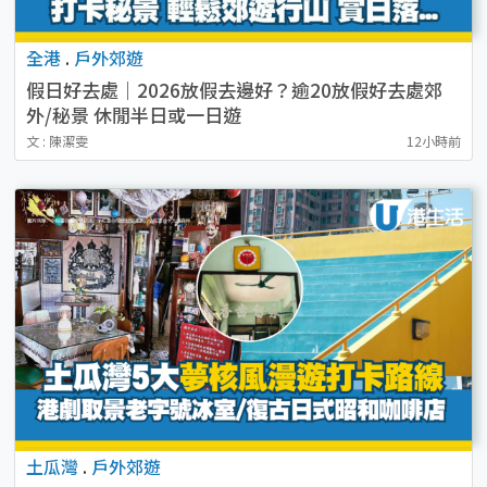
全港
.
戶外郊遊
假日好去處｜2026放假去邊好？逾20放假好去處郊
外/秘景 休閒半日或一日遊
文 : 陳潔雯
12小時前
土瓜灣
.
戶外郊遊