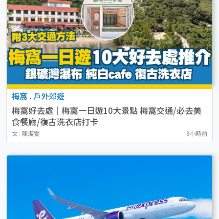
梅窩
.
戶外郊遊
梅窩好去處｜梅窩一日遊10大景點 梅窩交通/必去美
食餐廳/復古洗衣店打卡
文 : 陳潔雯
9小時前