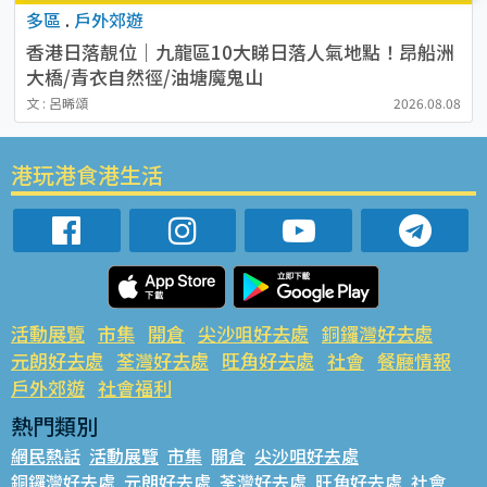
多區
.
戶外郊遊
香港日落靚位｜九龍區10大睇日落人氣地點！昂船洲
大橋/青衣自然徑/油塘魔鬼山
文 : 呂晞頌
2026.08.08
港玩港食港生活
活動展覽
市集
開倉
尖沙咀好去處
銅鑼灣好去處
元朗好去處
荃灣好去處
旺角好去處
社會
餐廳情報
戶外郊遊
社會福利
熱門類別
網民熱話
活動展覽
市集
開倉
尖沙咀好去處
銅鑼灣好去處
元朗好去處
荃灣好去處
旺角好去處
社會