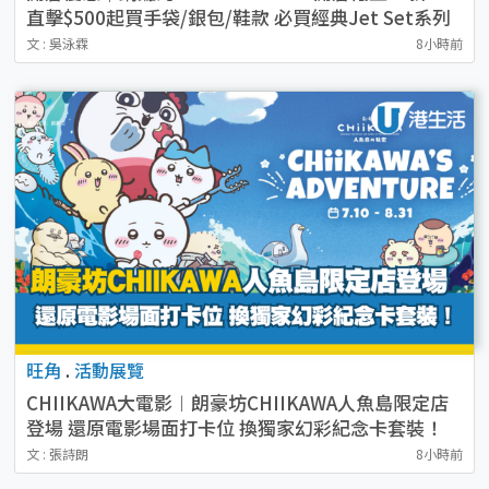
直擊$500起買手袋/銀包/鞋款 必買經典Jet Set系列
文 : 吳泳霖
8小時前
旺角
.
活動展覽
CHIIKAWA大電影︱朗豪坊CHIIKAWA人魚島限定店
登場 還原電影場面打卡位 換獨家幻彩紀念卡套裝！
文 : 張詩朗
8小時前