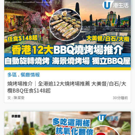
多區
.
餐廳情報
燒烤場推介｜全港逾12大燒烤場推薦 大美督/白石/大
欖BBQ任食$148起
文 : 陳潔雯
30分鐘前