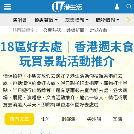
演唱會
優惠著數
玩樂情報
購物情報
飲
熱門關鍵字：
公屋熱話
娛樂新聞
定期存款
18區好去處｜香港週末食
玩買景點活動推介
情侶拍拖、小朋友放假去邊好？港生活為你搜羅香港好去
處，包括情侶約會好去處、假日親子玩樂指南、寵物打卡景
點、半日遊行山路線等！還有落雨必去室內好去處、各大商
場、展覽、演唱會、文青活動推介，適合一家人、情侶或朋
友去消遣大半天。即睇有咩香港休閒好去處啦！
所有文章
旺角
銅鑼灣
尖沙咀
荃灣