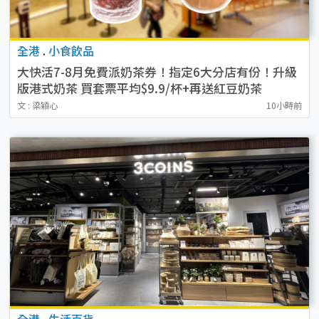
全港
.
小食飲品
大快活7-8月免費派奶茶券！指定6大分店有份！升級
版港式奶茶 買套票平均$9.9/杯+再送紅豆奶茶
文 : 梁穎心
10小時前
全港
.
生活百貨