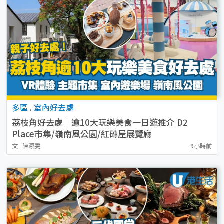
多區
.
室內好去處
荔枝角好去處｜逾10大玩樂美食一日遊推介 D2
Place市集/嶺南風公園/紅磚屋展覽廳
文 : 陳潔雯
9小時前