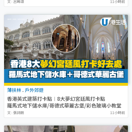
文 : 呂晞頌
11小時前
薄扶林
.
戶外郊遊
香港英式建築打卡點︱8大夢幻宮廷風打卡點
羅馬式地下儲水庫/哥德式華麗古堡/彩色玻璃小教堂
文 : 張詩朗
11小時前