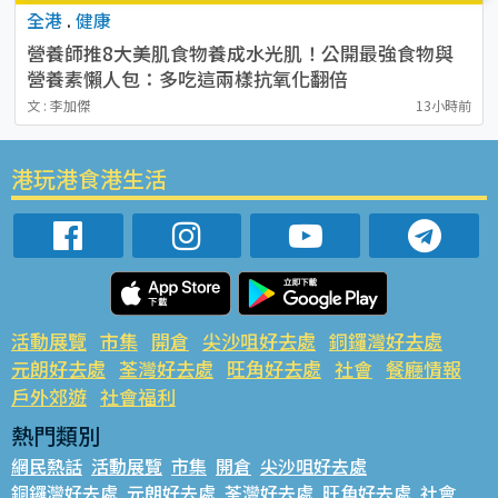
全港
.
健康
營養師推8大美肌食物養成水光肌！公開最強食物與
營養素懶人包：多吃這兩樣抗氧化翻倍
文 : 李加傑
13小時前
港玩港食港生活
活動展覽
市集
開倉
尖沙咀好去處
銅鑼灣好去處
元朗好去處
荃灣好去處
旺角好去處
社會
餐廳情報
戶外郊遊
社會福利
熱門類別
網民熱話
活動展覽
市集
開倉
尖沙咀好去處
銅鑼灣好去處
元朗好去處
荃灣好去處
旺角好去處
社會