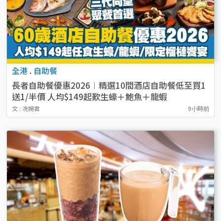
全港
.
自助餐
長者自助餐優惠2026︱精選10間酒店自助餐低至買1
送1/半價 人均$149起歎生蠔＋鮑魚＋龍蝦
文 : 冼婉君
9小時前