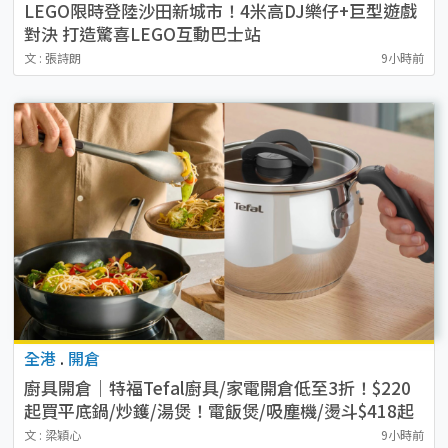
LEGO限時登陸沙田新城市！4米高DJ樂仔+巨型遊戲
對決 打造驚喜LEGO互動巴士站
文 : 張詩朗
9小時前
全港
.
開倉
廚具開倉｜特福Tefal廚具/家電開倉低至3折！$220
起買平底鍋/炒鑊/湯煲！電飯煲/吸塵機/燙斗$418起
文 : 梁穎心
9小時前