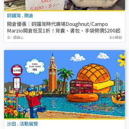
銅鑼灣
.
開倉
開倉優惠｜銅鑼灣時代廣場Doughnut/Campo
Marzio開倉低至1折！背囊、書包、手袋劈價$200起
文 : 梁穎心
8小時前
沙田
.
活動展覽