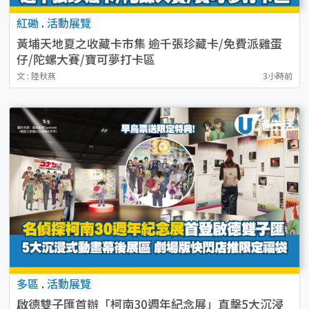
紅磡
.
活動展覽
黃埔天地夏之收藏卡市集 逾千張珍藏卡/免費派雞蛋
仔/陀螺大賽/寶可夢打卡區
文 : 陸秋燕
3小時前
多區
.
活動展覽
啟德雙子匯首辦「柯南30週年紀念展」直擊5大沉浸