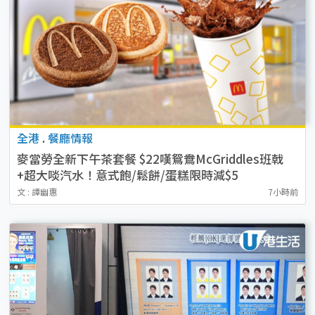
全港
.
餐廳情報
麥當勞全新下午茶套餐 $22嘆鴛鴦McGriddles班戟
+超大啖汽水！意式飽/鬆餅/蛋糕限時減$5
文 : 譚幽惠
7小時前