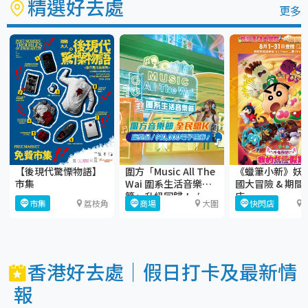
精選好去處
更多
【後現代驚慄物語】
圍方「Music All The
《蠟筆小新》妖
市集
Wai 圍系生活音樂
國大冒險 & 期間
節」升級回歸！🎶
店
市集
荔枝角
商場
大圍
快閃店
香港好去處｜假日打卡及最新情
報