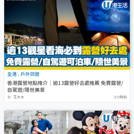
全港
.
戶外郊遊
香港露營地點推介｜逾13露營好去處推薦 免費露營/
自駕遊/隱世美景
文 : 王木木
3小時前