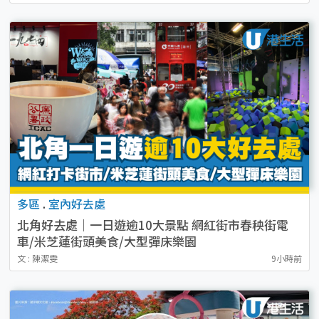
多區
.
室內好去處
北角好去處｜一日遊逾10大景點 網紅街市春秧街電
車/米芝蓮街頭美食/大型彈床樂園
文 : 陳潔雯
9小時前