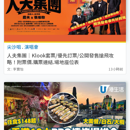
尖沙咀
.
演唱會
人夫集團｜Klook套票/優先訂票/公開發售搶飛攻
略！附票價.購票連結.場地座位表
文 : 李寶怡
13小時前