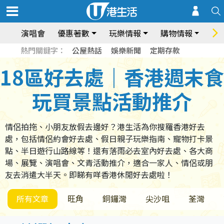
演唱會
優惠著數
玩樂情報
購物情報
飲
熱門關鍵字：
公屋熱話
娛樂新聞
定期存款
18區好去處｜香港週末食
玩買景點活動推介
情侶拍拖、小朋友放假去邊好？港生活為你搜羅香港好去
處，包括情侶約會好去處、假日親子玩樂指南、寵物打卡景
點、半日遊行山路線等！還有落雨必去室內好去處、各大商
場、展覽、演唱會、文青活動推介，適合一家人、情侶或朋
友去消遣大半天。即睇有咩香港休閒好去處啦！
所有文章
旺角
銅鑼灣
尖沙咀
荃灣