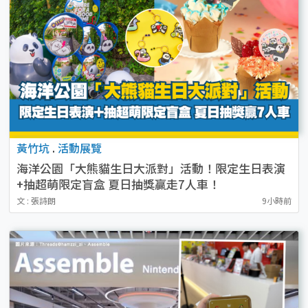
黃竹坑
.
活動展覽
海洋公園「大熊貓生日大派對」活動！限定生日表演
+抽超萌限定盲盒 夏日抽獎贏走7人車！
文 : 張詩朗
9小時前