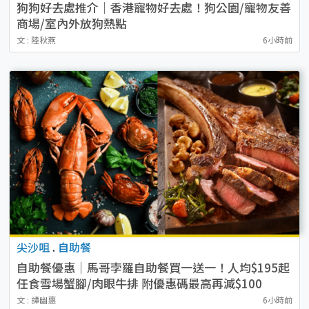
狗狗好去處推介｜香港寵物好去處！狗公園/寵物友善
商場/室內外放狗熱點
文 : 陸秋燕
6小時前
尖沙咀
.
自助餐
自助餐優惠｜馬哥孛羅自助餐買一送一！人均$195起
任食雪場蟹腳/肉眼牛排 附優惠碼最高再減$100
文 : 譚幽惠
6小時前