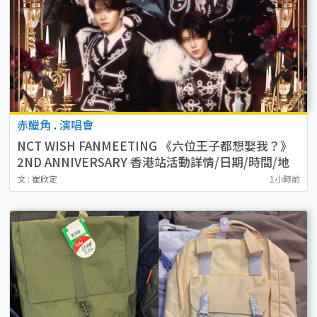
赤鱲角
.
演唱會
NCT WISH FANMEETING 《六位王子都想娶我？》
2ND ANNIVERSARY 香港站活動詳情/日期/時間/地
點/票價一覽
文 : 崔欣定
1小時前