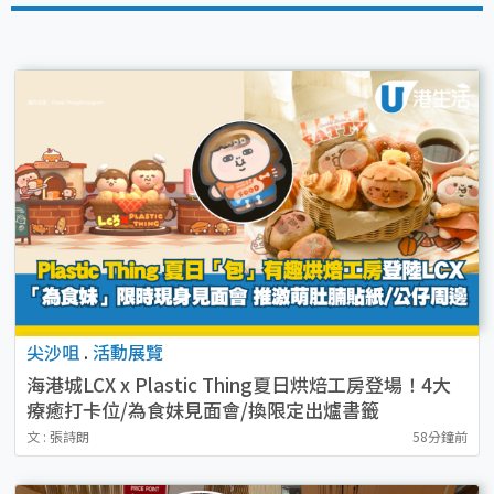
尖沙咀
.
活動展覽
海港城LCX x Plastic Thing夏日烘焙工房登場！4大
療癒打卡位/為食妹見面會/換限定出爐書籤
文 : 張詩朗
58分鐘前