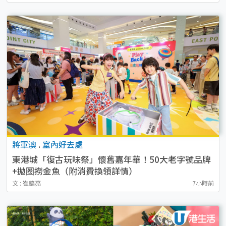
將軍澳
.
室內好去處
東港城「復古玩味祭」懷舊嘉年華！50大老字號品牌
+拋圈撈金魚（附消費換領詳情）
文 : 崔鎬亮
7小時前