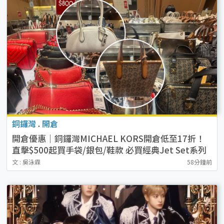
銅鑼灣
.
開倉
開倉優惠｜銅鑼灣MICHAEL KORS開倉低至17折！
直擊$500起買手袋/銀包/鞋款 必買經典Jet Set系列
文 : 吳泳霖
58分鐘前