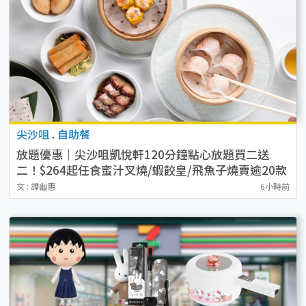
尖沙咀
.
自助餐
放題優惠｜尖沙咀凱悅軒120分鐘點心放題買二送
二！$264起任食蜜汁叉燒/蝦餃皇/飛魚子燒賣逾20款
點心
文 : 譚幽惠
6小時前