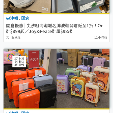
尖沙咀
.
開倉
開倉優惠 | 尖沙咀海港城名牌波鞋開倉低至1折！On
鞋$899起／Joy&Peace鞋履$98起
文 : 吳泳霖
11小時前
尖沙咀
.
開倉