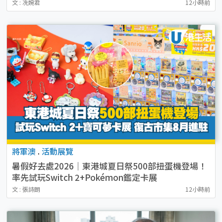
文 : 冼婉君
12小時前
將軍澳
.
活動展覽
暑假好去處2026｜東港城夏日祭500部扭蛋機登場！
率先試玩Switch 2+Pokémon鑑定卡展
復古市集8月進駐！
文 : 張詩朗
12小時前