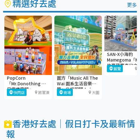
精選好去處
更多
SAN-X小海豹
Mamegoma「M
仲夏萌寶奇幻之
展覽
＠iSQUARE國
PopCorn
圍方「Music All The
「Mr.Donothing 夏
Wai 圍系生活音樂
日療癒空間」
節」升級回歸！🎶
快閃店
將軍澳
商場
大圍
香港好去處｜假日打卡及最新情
報