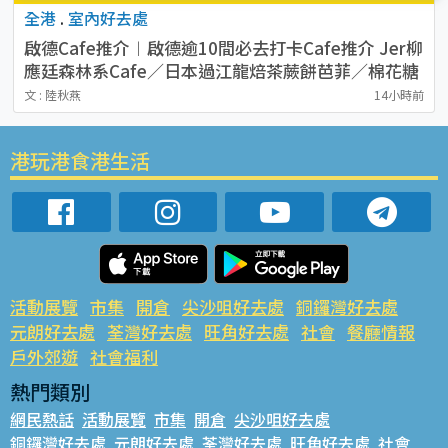
全港
.
室內好去處
啟德Cafe推介︱啟德逾10間必去打卡Cafe推介 Jer柳
應廷森林系Cafe／日本過江龍焙茶蕨餅芭菲／棉花糖
熊貓咖啡
文 : 陸秋燕
14小時前
港玩港食港生活
活動展覽
市集
開倉
尖沙咀好去處
銅鑼灣好去處
元朗好去處
荃灣好去處
旺角好去處
社會
餐廳情報
戶外郊遊
社會福利
熱門類別
網民熱話
活動展覽
市集
開倉
尖沙咀好去處
銅鑼灣好去處
元朗好去處
荃灣好去處
旺角好去處
社會