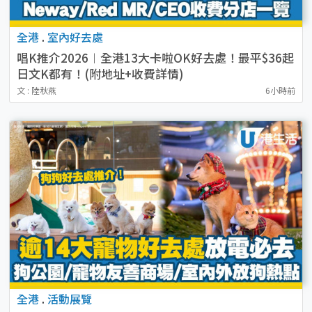
全港
.
室內好去處
唱K推介2026︱全港13大卡啦OK好去處！最平$36起
日文K都有！(附地址+收費詳情)
文 : 陸秋燕
6小時前
全港
.
活動展覽