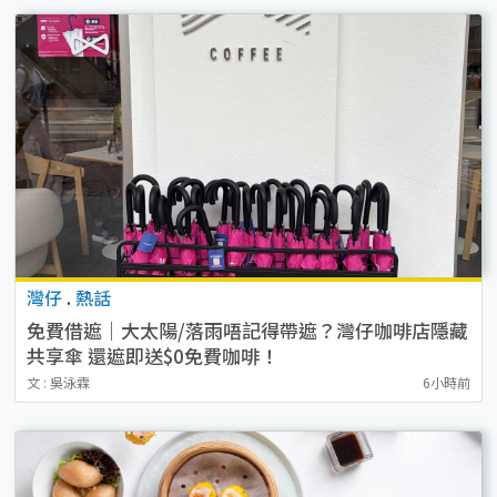
灣仔
.
熱話
免費借遮｜大太陽/落雨唔記得帶遮？灣仔咖啡店隱藏
共享傘 還遮即送$0免費咖啡！
文 : 吳泳霖
6小時前