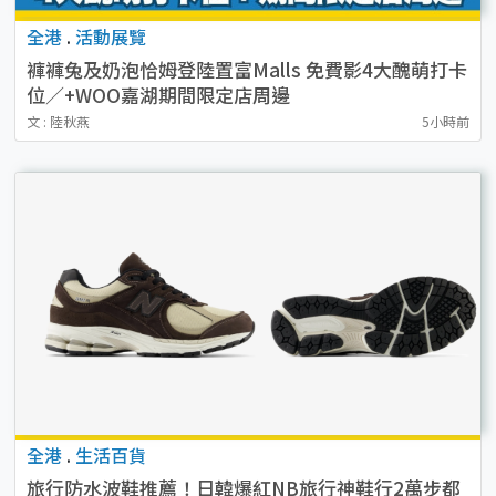
全港
.
活動展覽
褲褲兔及奶泡恰姆登陸置富Malls 免費影4大醜萌打卡
位／+WOO嘉湖期間限定店周邊
文 : 陸秋燕
5小時前
全港
.
生活百貨
旅行防水波鞋推薦！日韓爆紅NB旅行神鞋行2萬步都