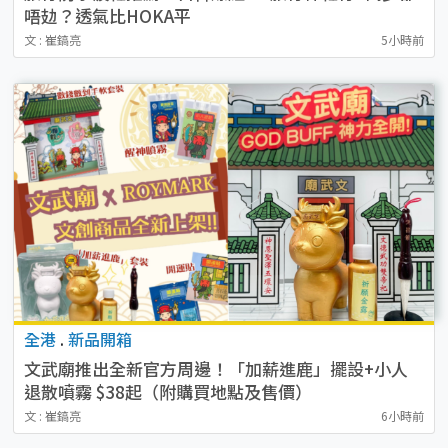
唔攰？透氣比HOKA平
文 : 崔鎬亮
5小時前
全港
.
新品開箱
文武廟推出全新官方周邊！「加薪進鹿」擺設+小人
退散噴霧 $38起（附購買地點及售價）
文 : 崔鎬亮
6小時前