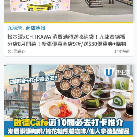
九龍灣
.
商店速報
松本清xCHIIKAWA 消費滿額送收納袋！九龍灣德福
分店8月開幕！新張優惠全店9折/送$30優惠券+購物
袋
文 : 梁穎心
14小時前