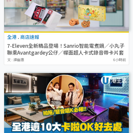
全港
.
商店速報
7-Eleven全新精品登場！Sanrio智能電煮鍋／小丸子
聯乘Avantgardey公仔／幪面超人卡式錄音帶卡片套
／貓山王榴槤冰皮 附開售詳情
文 : 譚幽惠
6小時前