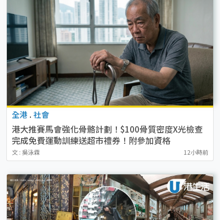
全港
.
社會
港大推賽馬會強化骨骼計劃！$100骨質密度X光檢查
完成免費運動訓練送超市禮券！附參加資格
文 : 吳泳霖
12小時前