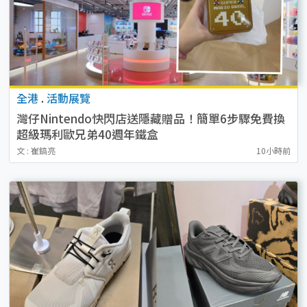
全港
.
活動展覽
灣仔Nintendo快閃店送隱藏贈品！簡單6步驟免費換
超級瑪利歐兄弟40週年鐵盒
文 : 崔鎬亮
10小時前