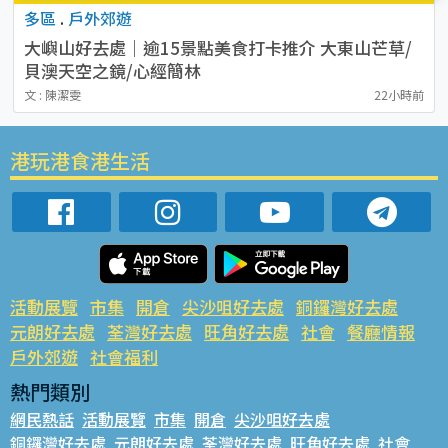
多區
.
戶外郊遊
大嶼山好去處｜逾15景點美食打卡推介 大東山芒草/
貝澳天空之鏡/心經簡林
文 : 陳潔雯
22小時前
港玩港食港生活
活動展覽
市集
開倉
尖沙咀好去處
銅鑼灣好去處
元朗好去處
荃灣好去處
旺角好去處
社會
餐廳情報
戶外郊遊
社會福利
熱門類別
網民熱話
活動展覽
市集
開倉
尖沙咀好去處
銅鑼灣好去處
元朗好去處
荃灣好去處
旺角好去處
社會