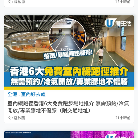
文 : 譚幽惠
19小時前
全港
.
室內好去處
室內緩跑徑香港6大免費跑步場地推介 無需預約/冷氣
開放/專業膠地不傷膝（附交通地址）
文 : 陸秋燕
21小時前