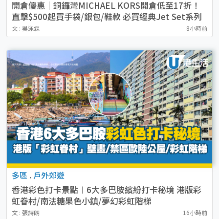
開倉優惠｜銅鑼灣MICHAEL KORS開倉低至17折！
直擊$500起買手袋/銀包/鞋款 必買經典Jet Set系列
文 : 吳泳霖
8小時前
多區
.
戶外郊遊
香港彩色打卡景點︱6大多巴胺繽紛打卡秘境 港版彩
虹眷村/南法糖果色小鎮/夢幻彩虹階梯
文 : 張詩朗
16小時前