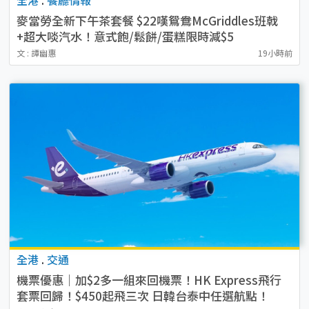
麥當勞全新下午茶套餐 $22嘆鴛鴦McGriddles班戟
+超大啖汽水！意式飽/鬆餅/蛋糕限時減$5
文 : 譚幽惠
19小時前
全港
.
交通
機票優惠｜加$2多一組來回機票！HK Express飛行
套票回歸！$450起飛三次 日韓台泰中任選航點！