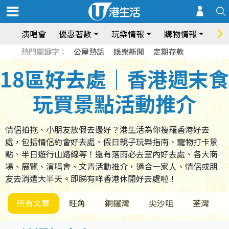
演唱會
優惠著數
玩樂情報
購物情報
飲
熱門關鍵字：
公屋熱話
娛樂新聞
定期存款
18區好去處｜香港週末食
玩買景點活動推介
情侶拍拖、小朋友放假去邊好？港生活為你搜羅香港好去
處，包括情侶約會好去處、假日親子玩樂指南、寵物打卡景
點、半日遊行山路線等！還有落雨必去室內好去處、各大商
場、展覽、演唱會、文青活動推介，適合一家人、情侶或朋
友去消遣大半天。即睇有咩香港休閒好去處啦！
所有文章
旺角
銅鑼灣
尖沙咀
荃灣