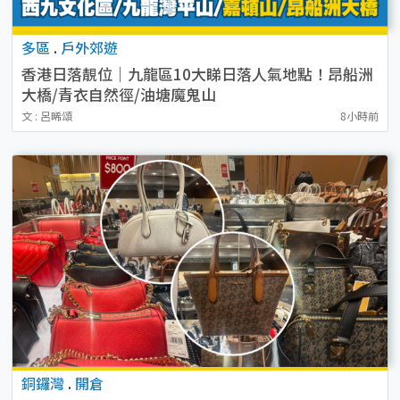
多區
.
戶外郊遊
香港日落靚位｜九龍區10大睇日落人氣地點！昂船洲
大橋/青衣自然徑/油塘魔鬼山
文 : 呂晞頌
8小時前
銅鑼灣
.
開倉