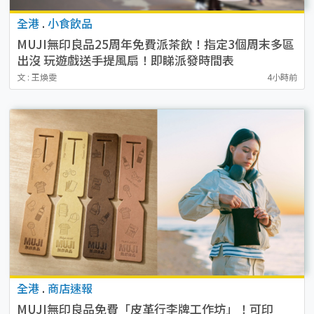
全港
.
小食飲品
MUJI無印良品25周年免費派茶飲！指定3個周末多區
出沒 玩遊戲送手提風扇！即睇派發時間表
文 : 王煥雯
4小時前
全港
.
商店速報
MUJI無印良品免費「皮革行李牌工作坊」！可印