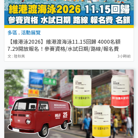
多區
.
活動展覽
【維港泳2026】維港渡海泳11.15回歸 4000名額
7.29開放報名！參賽資格/水試日期/路線/報名費
文 : 陸秋燕
3小時前