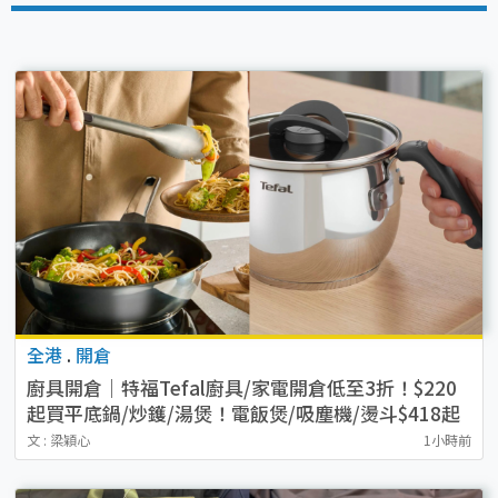
全港
.
開倉
廚具開倉｜特福Tefal廚具/家電開倉低至3折！$220
起買平底鍋/炒鑊/湯煲！電飯煲/吸塵機/燙斗$418起
文 : 梁穎心
1小時前