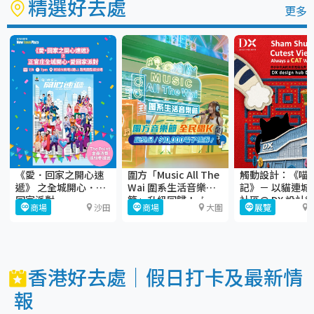
精選好去處
更多
《愛．回家之開心速
圍方「Music All The
觸動設計：《喵
遞》 之全城開心．愛
Wai 圍系生活音樂
記》－ 以貓連城
回家派對
節」升級回歸！🎶
社區@ DX 設計
商場
沙田
商場
大圍
展覽
香港好去處｜假日打卡及最新情
報