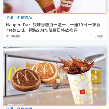
全港
.
小食飲品
Häagen-Dazs雙球雪糕買一送一！一連10日 一次食
勻4款口味！限時$34加購夏日特飲禮券
文 : 譚幽惠
18小時前
全港
.
餐廳情報