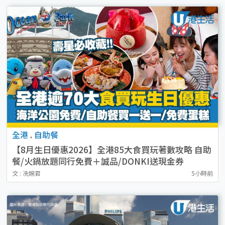
全港
.
自助餐
【8月生日優惠2026】全港85大食買玩著數攻略 自助
餐/火鍋放題同行免費＋誠品/DONKI送現金券
文 : 冼婉君
5小時前