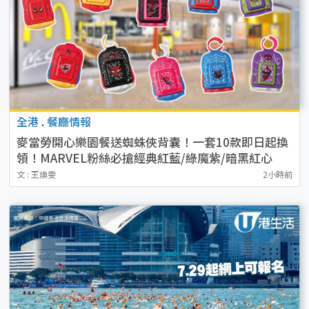
全港
.
餐廳情報
麥當勞開心樂園餐送蜘蛛俠背囊！一套10款即日起換
領！MARVEL粉絲必搶經典紅藍/綠魔紫/暗黑紅心
文 : 王煥雯
2小時前