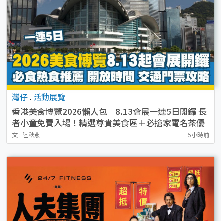
灣仔
.
活動展覽
香港美食博覽2026懶人包︱8.13會展一連5日開鑼 長
者小童免費入場！精選尊貴美食區＋必搶家電名茶優
惠
文 : 陸秋燕
5小時前