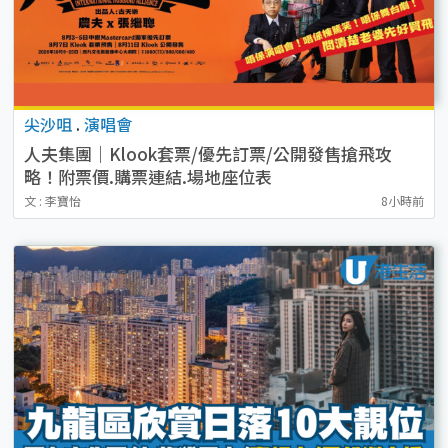
尖沙咀
.
演唱會
人夫集團｜Klook套票/優先訂票/公開發售搶飛攻
略！附票價.購票連結.場地座位表
文 : 李寶怡
8小時前