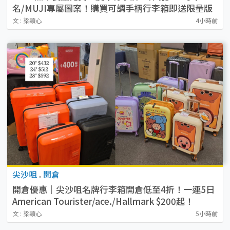
名/MUJI專屬圖案！購買可調手柄行李箱即送限量版
貼紙
文 : 梁穎心
4小時前
尖沙咀
.
開倉
開倉優惠｜尖沙咀名牌行李箱開倉低至4折！一連5日
American Tourister/ace./Hallmark $200起！
文 : 梁穎心
5小時前