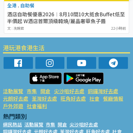
全港
.
自助餐
酒店自助餐優惠2026︱8月10間10大抵食Buffet低至
半價起 W酒店首爾頂級韓燒/麗晶奢華魚子醬
文 : 冼婉君
22小時前
港玩港食港生活
活動展覽
市集
開倉
尖沙咀好去處
銅鑼灣好去處
元朗好去處
荃灣好去處
旺角好去處
社會
餐廳情報
戶外郊遊
社會福利
熱門類別
網民熱話
活動展覽
市集
開倉
尖沙咀好去處
銅鑼灣好去處
元朗好去處
荃灣好去處
旺角好去處
社會