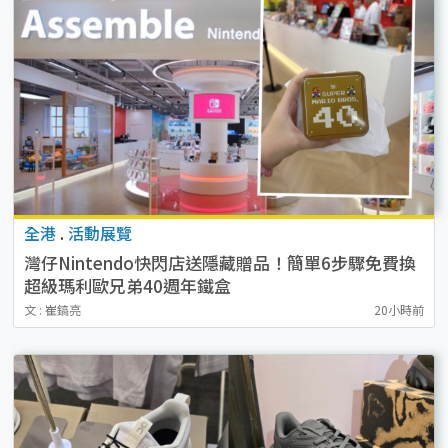
全港
.
活動展覽
灣仔Nintendo快閃店送隱藏贈品！簡單6步驟免費換
超級瑪利歐兄弟40週年鐵盒
文 : 崔鎬亮
20小時前