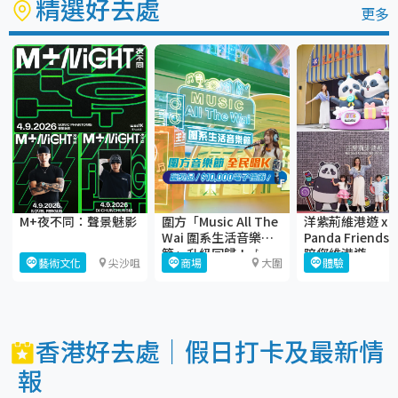
精選好去處
更多
M+夜不同：聲景魅影
圍方「Music All The
洋紫荊維港遊 x
Wai 圍系生活音樂
Panda Friends
節」升級回歸！🎶
陪您維港遊
藝術文化
尖沙咀
商場
大圍
體驗
香港好去處｜假日打卡及最新情
報