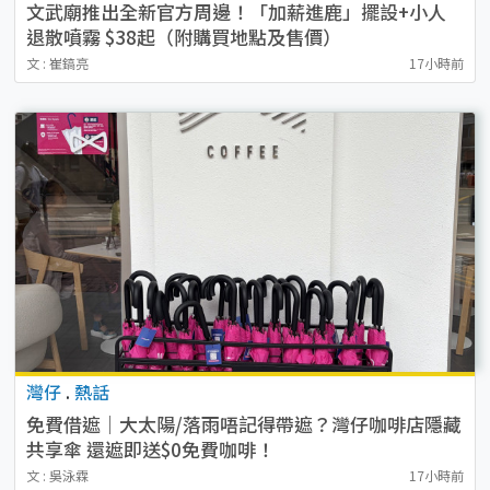
文武廟推出全新官方周邊！「加薪進鹿」擺設+小人
退散噴霧 $38起（附購買地點及售價）
文 : 崔鎬亮
17小時前
灣仔
.
熱話
免費借遮｜大太陽/落雨唔記得帶遮？灣仔咖啡店隱藏
共享傘 還遮即送$0免費咖啡！
文 : 吳泳霖
17小時前