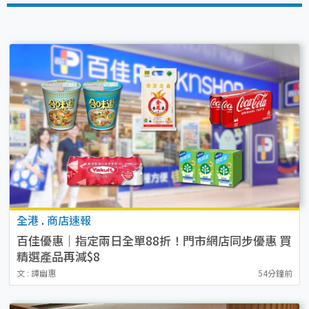
全港
.
商店速報
百佳優惠｜指定兩日全單88折！門市網店同步優惠 買
精選產品再減$8
文 : 譚幽惠
54分鐘前