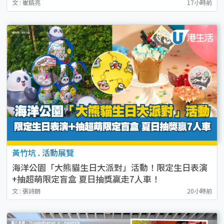
文 : 崔鎬亮
17小時前
黃竹坑
.
活動展覽
海洋公園「大熊貓生日大派對」活動！限定生日表演
+抽超萌限定盲盒 夏日抽獎贏走7人車！
文 : 張詩朗
20小時前