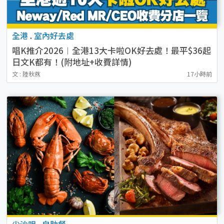
全港
.
室內好去處
唱K推介2026︱全港13大卡啦OK好去處！最平$36起
日文K都有！(附地址+收費詳情)
文 : 陸秋燕
17小時前
尖沙咀
.
自助餐