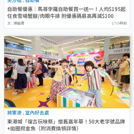
自助餐優惠｜馬哥孛羅自助餐買一送一！人均$195起
任食雪場蟹腳/肉眼牛排 附優惠碼最高再減$100
文 : 譚幽惠
17小時前
將軍澳
.
室內好去處
東港城「復古玩味祭」懷舊嘉年華！50大老字號品牌
+拋圈撈金魚（附消費換領詳情）