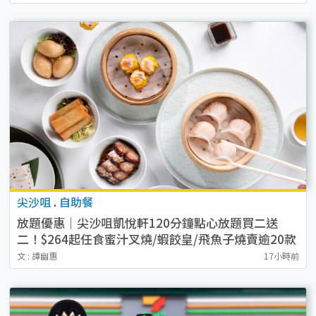
尖沙咀
.
自助餐
放題優惠｜尖沙咀凱悅軒120分鐘點心放題買二送
二！$264起任食蜜汁叉燒/蝦餃皇/飛魚子燒賣逾20款
點心
文 : 譚幽惠
17小時前