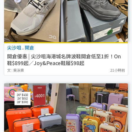
尖沙咀
.
開倉
開倉優惠 | 尖沙咀海港城名牌波鞋開倉低至1折！On
鞋$899起／Joy&Peace鞋履$98起
文 : 吳泳霖
21小時前