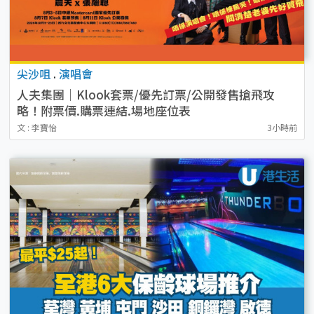
尖沙咀
.
演唱會
人夫集團｜Klook套票/優先訂票/公開發售搶飛攻
略！附票價.購票連結.場地座位表
文 : 李寶怡
3小時前