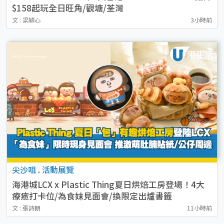
$158起玩全日旺角/觀塘/荃灣
文 : 梁穎心
3小時前
尖沙咀
.
活動展覽
海港城LCX x Plastic Thing夏日烘焙工房登場！4大
療癒打卡位/為食妹見面會/換限定出爐書籤
文 : 張詩朗
11小時前