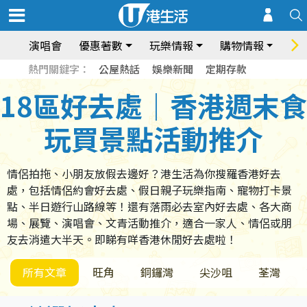
演唱會
優惠著數
玩樂情報
購物情報
飲
熱門關鍵字：
公屋熱話
娛樂新聞
定期存款
18區好去處｜香港週末食
玩買景點活動推介
情侶拍拖、小朋友放假去邊好？港生活為你搜羅香港好去
處，包括情侶約會好去處、假日親子玩樂指南、寵物打卡景
點、半日遊行山路線等！還有落雨必去室內好去處、各大商
場、展覽、演唱會、文青活動推介，適合一家人、情侶或朋
友去消遣大半天。即睇有咩香港休閒好去處啦！
所有文章
旺角
銅鑼灣
尖沙咀
荃灣