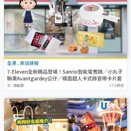
全港
.
商店速報
7-Eleven全新精品登場！Sanrio智能電煮鍋／小丸子
聯乘Avantgardey公仔／幪面超人卡式錄音帶卡片套
／貓山王榴槤冰皮 附開售詳情
文 : 譚幽惠
17小時前