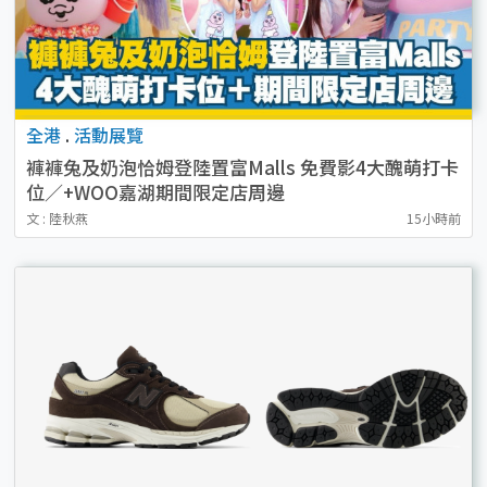
全港
.
活動展覽
褲褲兔及奶泡恰姆登陸置富Malls 免費影4大醜萌打卡
位／+WOO嘉湖期間限定店周邊
文 : 陸秋燕
15小時前