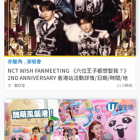
赤鱲角
.
演唱會
NCT WISH FANMEETING 《六位王子都想娶我？》
2ND ANNIVERSARY 香港站活動詳情/日期/時間/地
點/票價一覽
文 : 崔欣定
11小時前