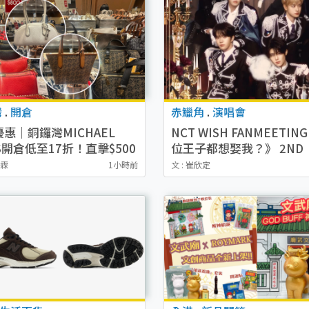
灣
.
開倉
赤鱲角
.
演唱會
惠｜銅鑼灣MICHAEL
NCT WISH FANMEETIN
S開倉低至17折！直擊$500
位王子都想娶我？》 2ND
袋/銀包/鞋款 必買經典
ANNIVERSARY 香港站活
泳霖
1小時前
文 : 崔欣定
Set系列
情/日期/時間/地點/票價