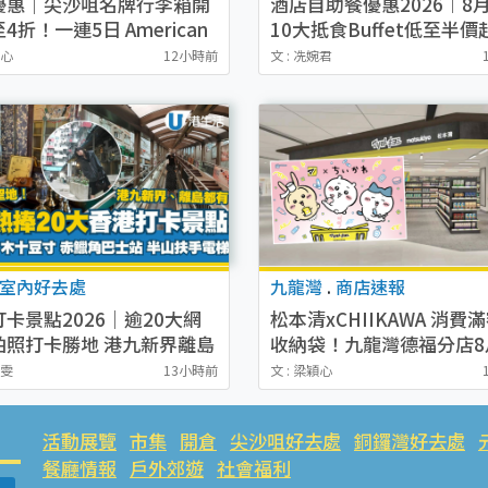
優惠｜尖沙咀名牌行李箱開
酒店自助餐優惠2026︱8月
4折！一連5日 American
10大抵食Buffet低至半價
ster/ace./Hallmark $200
店首爾頂級韓燒/麗晶奢華
穎心
12小時前
文 : 冼婉君
醬
室內好去處
九龍灣
.
商店速報
卡景點2026｜逾20大網
松本清xCHIIKAWA 消費
拍照打卡勝地 港九新界離島
收納袋！九龍灣德福分店8
好去處
幕！新張優惠全店9折/送$
潔雯
13小時前
文 : 梁穎心
惠券+購物袋
活動展覽
市集
開倉
尖沙咀好去處
銅鑼灣好去處
餐廳情報
戶外郊遊
社會福利