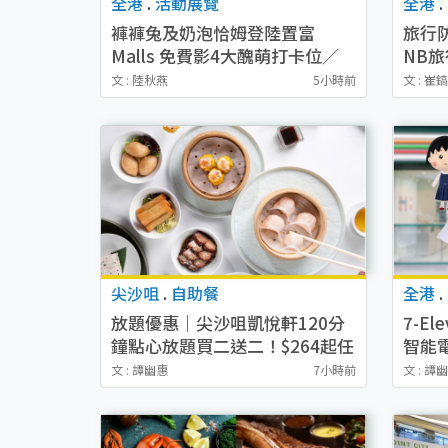
全港
.
活動展覽
全港
.
褲褲兔及奶泡恰姆登陸置富
旅行
Malls 免費影4大醜萌打卡位／
NB
+WOO嘉湖期間限定店周邊
氣比H
文 : 陸秋燕
5小時前
文 : 崔
尖沙咀
.
自助餐
全港
.
放題優惠｜尖沙咀凱悅軒120分
7-E
鐘點心放題買二送二！$264起任
智能
食蜜汁叉燒/蝦餃皇/飛魚子燒賣
Ava
文 : 譚幽惠
7小時前
文 : 譚
逾20款點心
式錄
皮 