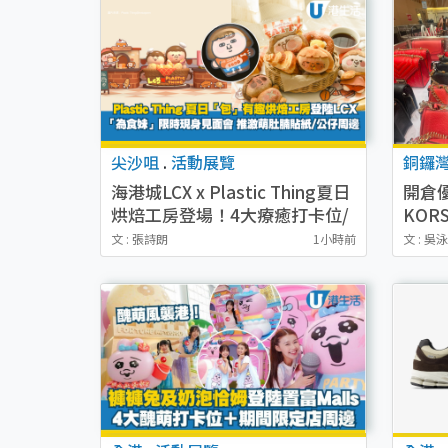
尖沙咀
.
活動展覽
銅鑼
海港城LCX x Plastic Thing夏日
開倉優
烘焙工房登場！4大療癒打卡位/
KOR
為食妹見面會/換限定出爐書籤
起買手
文 : 張詩朗
1小時前
文 : 吳
Jet 