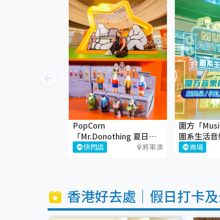
PopCorn
圍方「Music 
「Mr.Donothing 夏日療
圍系生活音
癒空間」
歸！🎶
快閃店
將軍澳
商場
香港好去處｜假日打卡及