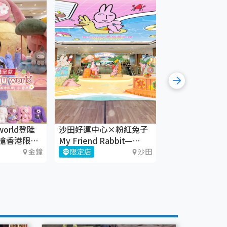
world登陸
沙田好運中心×粉紅兔子
《織時大叫！》
搶香港限定
My Friend Rabbit—
CHAT六廠
「『兔』-gather大曬
金鐘
限定店
沙田
藝術文化
Juicy Beach」