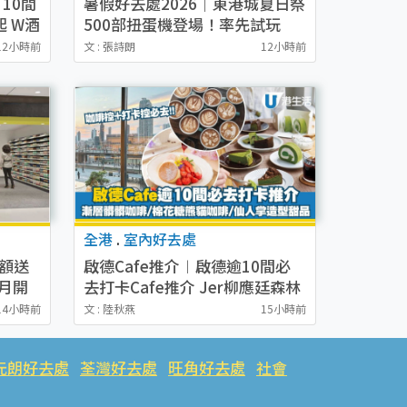
10間
暑假好去處2026｜東港城夏日祭
起 W酒
500部扭蛋機登場！率先試玩
魚子
Switch 2+Pokémon鑑定卡展
12小時前
文 : 張詩朗
12小時前
復古市集8月進駐！
全港
.
室內好去處
滿額送
啟德Cafe推介︱啟德逾10間必
月開
去打卡Cafe推介 Jer柳應廷森林
30優
系Cafe／日本過江龍焙茶蕨餅芭
14小時前
文 : 陸秋燕
15小時前
菲／棉花糖熊貓咖啡
元朗好去處
荃灣好去處
旺角好去處
社會