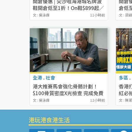
開倉優惠 | 尖沙咀海港城名牌波
開倉
鞋開倉低至1折！On鞋$899起／
倉低至
Joy&Peace鞋履$98起
Touri
文 : 吳泳霖
11小時前
文 : 梁
起！
全港
.
社會
多區
.
港大推賽馬會強化骨骼計劃！
香港打
$100骨質密度X光檢查 完成免費
紅必
運動訓練送超市禮券！附參加資
影相
文 : 吳泳霖
12小時前
文 : 陳
格
港玩港食港生活