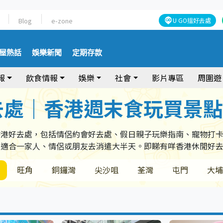
Blog
e-zone
U GO搵好去處
屋熱話
娛樂新聞
定期存款
報
飲食情報
娛樂
社會
影片專區
周圍遊
去處｜香港週末食玩買景
香港好去處，包括情侶約會好去處、假日親子玩樂指南、寵物打
，適合一家人、情侶或朋友去消遣大半天。即睇有咩香港休閒好
旺角
銅鑼灣
尖沙咀
荃灣
屯門
大埔