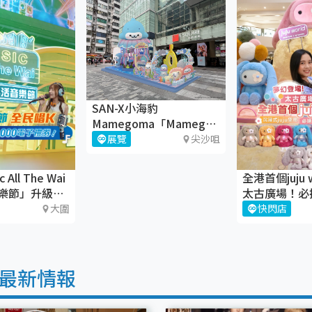
SAN-X小海豹
Mamegoma「Mamegoma
仲夏萌寶奇幻之旅」＠
展覽
尖沙咀
iSQUARE國際廣場
All The Wai
全港首個juju 
樂節」升級回
太古廣場！必
juju盲盒
大圍
快閃店
最新情報