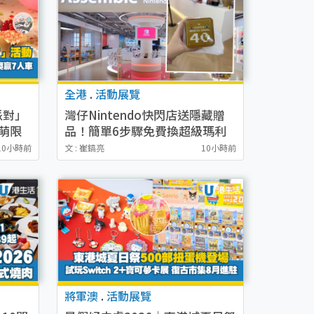
全港
.
活動展覽
派對」
灣仔Nintendo快閃店送隱藏贈
萌限
品！簡單6步驟免費換超級瑪利
車！
歐兄弟40週年鐵盒
10小時前
文 : 崔鎬亮
10小時前
將軍澳
.
活動展覽