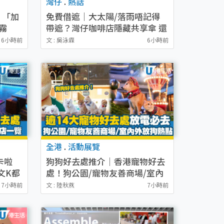
灣仔
.
熱話
！「加
免費借遮｜大太陽/落雨唔記得
霧
帶遮？灣仔咖啡店隱藏共享傘 還
價）
遮即送$0免費咖啡！
6小時前
文 : 吳泳霖
6小時前
全港
.
活動展覽
卡啦
狗狗好去處推介｜香港寵物好去
文K都
處！狗公園/寵物友善商場/室內
外放狗熱點
7小時前
文 : 陸秋燕
7小時前