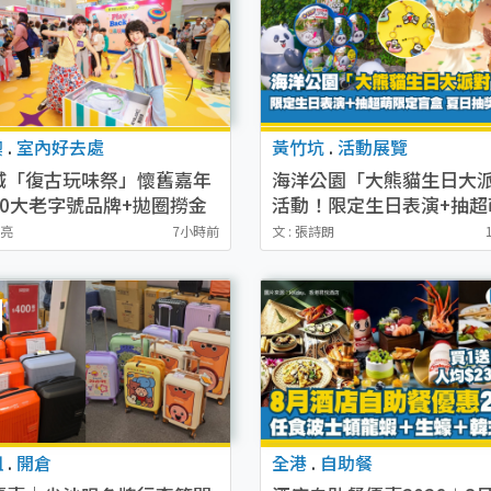
澳
.
室內好去處
黃竹坑
.
活動展覽
城「復古玩味祭」懷舊嘉年
海洋公園「大熊貓生日大
50大老字號品牌+拋圈撈金
活動！限定生日表演+抽超
附消費換領詳情）
定盲盒 夏日抽獎贏走7人
鎬亮
7小時前
文 : 張詩朗
咀
.
開倉
全港
.
自助餐