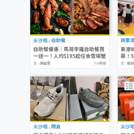
尖沙咀
.
自助餐
將軍
自助餐優惠｜馬哥孛羅自助餐買
東港
一送一！人均$195起任食雪場蟹
華！
腳/肉眼牛排 附優惠碼最高再減
魚（
文 : 譚幽惠
7小時前
文 : 崔
$100
尖沙咀
.
開倉
尖沙