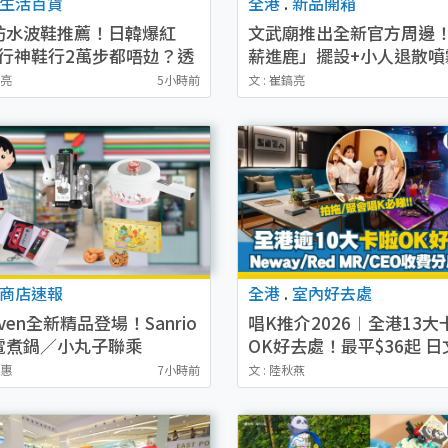
生活百貨
全港
.
新品開箱
防水波鞋推薦！日韓爆紅
文武廟推出全新官方周邊
旅行神鞋行2萬步都唔攰？透
薪進鹿」擺設+小人退散噴
OKA平
$38起（附購買地點及售
鎬亮
5小時前
文 : 崔鎬亮
商店速報
全港
.
室內好去處
leven全新精品登場！Sanrio
唱K推介2026︱全港13大
電煮鍋／小丸子聯乘
OK好去處！最平$36起 日
ntgardey公仔／幪面超人卡
有！(附地址+收費詳情)
幽惠
7小時前
文 : 陸秋燕
音帶卡片套／貓山王榴槤冰
附開售詳情