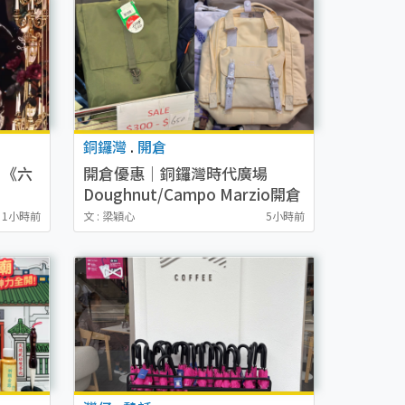
銅鑼灣
.
開倉
G 《六
開倉優惠｜銅鑼灣時代廣場
Doughnut/Campo Marzio開倉
動詳
低至1折！背囊、書包、手袋劈
1小時前
文 : 梁穎心
5小時前
一覽
價$200起