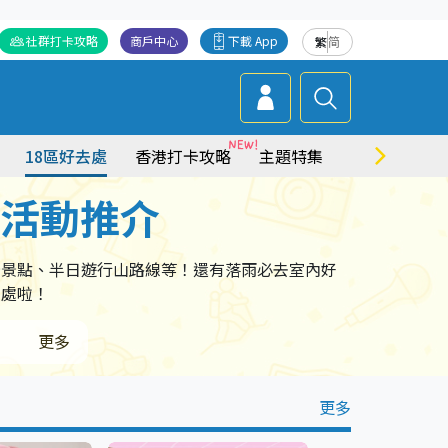
社群打卡攻略
商戶中心
下載 App
繁
简
18區好去處
香港打卡攻略
主題特集
商場情報
點活動推介
卡景點、半日遊行山路線等！還有落雨必去室內好
去處啦！
更多
更多