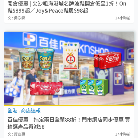
開倉優惠 | 尖沙咀海港城名牌波鞋開倉低至1折！On
鞋$899起／Joy&Peace鞋履$98起
文 : 吳泳霖
14小時前
全港
.
商店速報
百佳優惠｜指定兩日全單88折！門市網店同步優惠 買
精選產品再減$8
文 : 譚幽惠
14小時前