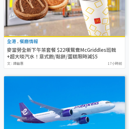
全港
.
餐廳情報
麥當勞全新下午茶套餐 $22嘆鴛鴦McGriddles班戟
+超大啖汽水！意式飽/鬆餅/蛋糕限時減$5
文 : 譚幽惠
17小時前