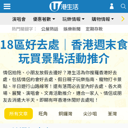
演唱會
優惠著數
玩樂情報
購物情報
飲
熱門關鍵字：
公屋熱話
娛樂新聞
定期存款
18區好去處｜香港週末食
玩買景點活動推介
情侶拍拖、小朋友放假去邊好？港生活為你搜羅香港好去
處，包括情侶約會好去處、假日親子玩樂指南、寵物打卡景
點、半日遊行山路線等！還有落雨必去室內好去處、各大商
場、展覽、演唱會、文青活動推介，適合一家人、情侶或朋
友去消遣大半天。即睇有咩香港休閒好去處啦！
所有文章
旺角
銅鑼灣
尖沙咀
荃灣