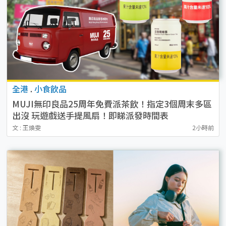
全港
.
小食飲品
MUJI無印良品25周年免費派茶飲！指定3個周末多區
出沒 玩遊戲送手提風扇！即睇派發時間表
文 : 王煥雯
2小時前