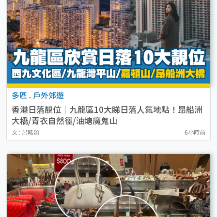
多區
.
戶外郊遊
香港日落靚位｜九龍區10大睇日落人氣地點！昂船洲
大橋/青衣自然徑/油塘魔鬼山
文 : 呂晞頌
6小時前