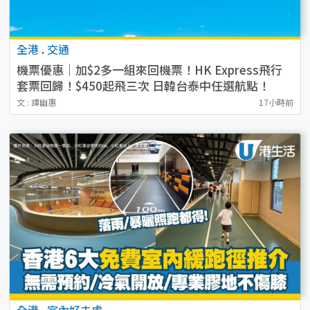
全港
.
交通
機票優惠｜加$2多一組來回機票！HK Express飛行
套票回歸！$450起飛三次 日韓台泰中任選航點！
文 : 譚幽惠
17小時前
全港
.
室內好去處