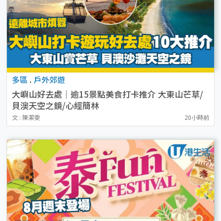
多區
.
戶外郊遊
大嶼山好去處｜逾15景點美食打卡推介 大東山芒草/
貝澳天空之鏡/心經簡林
文 : 陳潔雯
20小時前