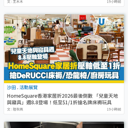
文 : 王木木
19小時前
沙田
.
活動展覽
HomeSquare香港家居折2026最後倒數 「兒童天地
與寢具」週8.8登場！低至$1/1折搶名牌床褥玩具
文 : 陸秋燕
19小時前