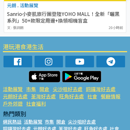
元朗
.
活動展覽
Sanrio小麥肌旅行團登陸YOHO MALL！全新「曬黑
系列」50+款限定周邊+換領相機盲盒
文 : 張詩朗
20小時前
港玩港食港生活
活動展覽
市集
開倉
尖沙咀好去處
銅鑼灣好去處
元朗好去處
荃灣好去處
旺角好去處
社會
餐廳情報
戶外郊遊
社會福利
熱門類別
網民熱話
活動展覽
市集
開倉
尖沙咀好去處
銅鑼灣好去處
元朗好去處
荃灣好去處
旺角好去處
社會