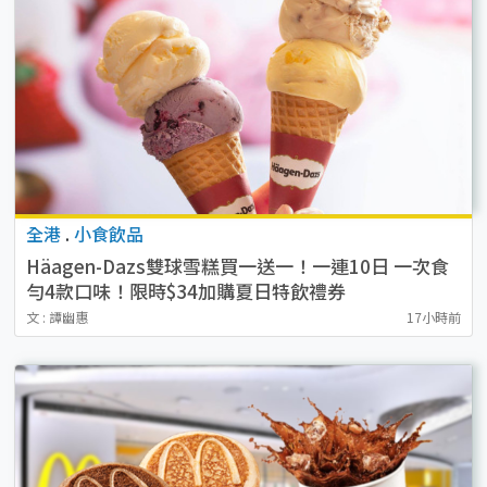
全港
.
小食飲品
Häagen-Dazs雙球雪糕買一送一！一連10日 一次食
勻4款口味！限時$34加購夏日特飲禮券
文 : 譚幽惠
17小時前