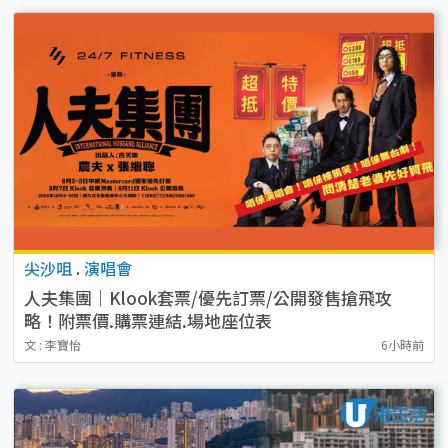
尖沙咀
.
演唱會
人夫集團｜Klook套票/優先訂票/公開發售搶飛攻
略！附票價.購票連結.場地座位表
文 : 李寶怡
6小時前