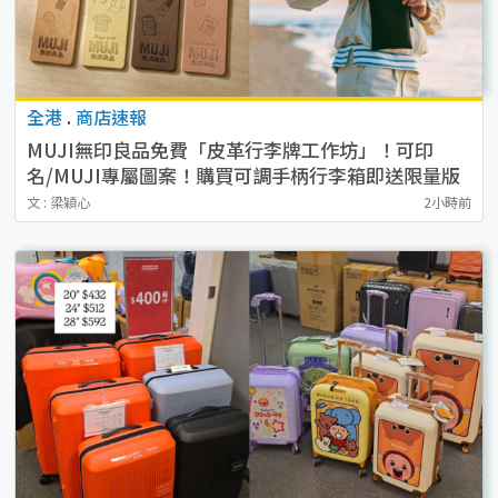
全港
.
商店速報
MUJI無印良品免費「皮革行李牌工作坊」！可印
名/MUJI專屬圖案！購買可調手柄行李箱即送限量版
貼紙
文 : 梁穎心
2小時前