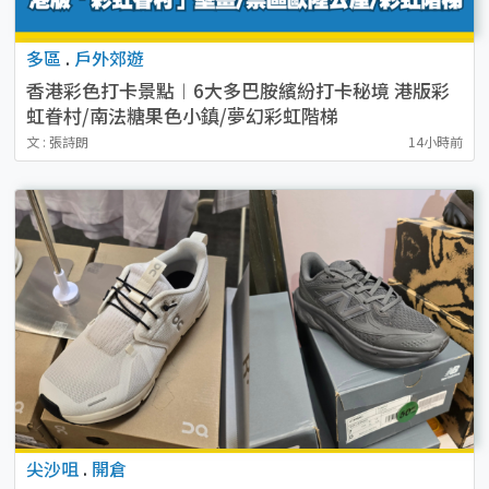
多區
.
戶外郊遊
香港彩色打卡景點︱6大多巴胺繽紛打卡秘境 港版彩
虹眷村/南法糖果色小鎮/夢幻彩虹階梯
文 : 張詩朗
14小時前
尖沙咀
.
開倉