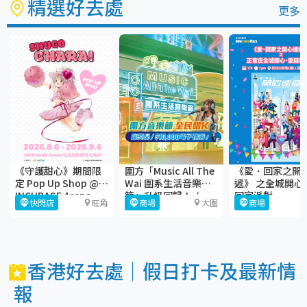
精選好去處
更多
《守護甜心》期間限
圍方「Music All The
《愛．回家之開
定 Pop Up Shop @
Wai 圍系生活音樂
遞》 之全城開心
INCUBASE Arena
節」升級回歸！🎶
回家派對
快閃店
旺角
商場
大圍
商場
香港好去處｜假日打卡及最新情
報