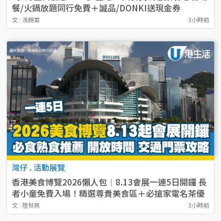
餐/火鍋放題同行免費＋誠品/DONKI送現金券
文 : 冼婉君
3小時前
灣仔
.
活動展覽
香港美食博覽2026懶人包︱8.13會展一連5日開鑼 長
者小童免費入場！精選尊貴美食區＋必搶家電名茶優
惠
文 : 陸秋燕
3小時前