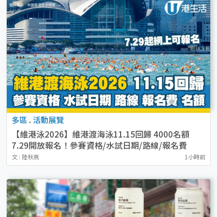
多區
.
活動展覽
【維港泳2026】維港渡海泳11.15回歸 4000名額
7.29開放報名！參賽資格/水試日期/路線/報名費
文 : 陸秋燕
1小時前