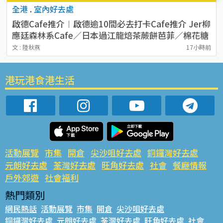
全港
.
室內好去處
啟德Cafe推介︱啟德逾10間必去打卡Cafe推介 Jer柳
應廷森林系Cafe／日本過江龍焙茶蕨餅芭菲／棉花糖
熊貓咖啡
文 : 陸秋燕
17小時前
港玩港食港生活
活動展覽
市集
開倉
尖沙咀好去處
銅鑼灣好去處
元朗好去處
荃灣好去處
旺角好去處
社會
餐廳情報
戶外郊遊
社會福利
熱門類別
網民熱話
活動展覽
市集
開倉
尖沙咀好去處
銅鑼灣好去處
元朗好去處
荃灣好去處
旺角好去處
社會