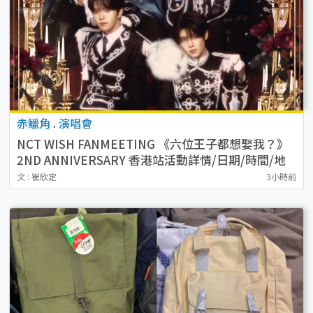
赤鱲角
.
演唱會
NCT WISH FANMEETING 《六位王子都想娶我？》
2ND ANNIVERSARY 香港站活動詳情/日期/時間/地
點/票價一覽
文 : 崔欣定
3小時前