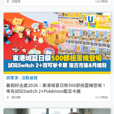
文 : 冼婉君
14小時前
將軍澳
.
活動展覽
暑假好去處2026｜東港城夏日祭500部扭蛋機登場！
率先試玩Switch 2+Pokémon鑑定卡展
復古市集8月進駐！
文 : 張詩朗
15小時前