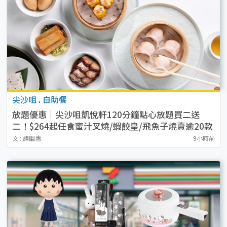
尖沙咀
.
自助餐
放題優惠｜尖沙咀凱悅軒120分鐘點心放題買二送
二！$264起任食蜜汁叉燒/蝦餃皇/飛魚子燒賣逾20款
點心
文 : 譚幽惠
9小時前