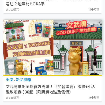
唔攰？透氣比HOKA平
文 : 崔鎬亮
8小時前
全港
.
新品開箱
文武廟推出全新官方周邊！「加薪進鹿」擺設+小人
退散噴霧 $38起（附購買地點及售價）
文 : 崔鎬亮
9小時前