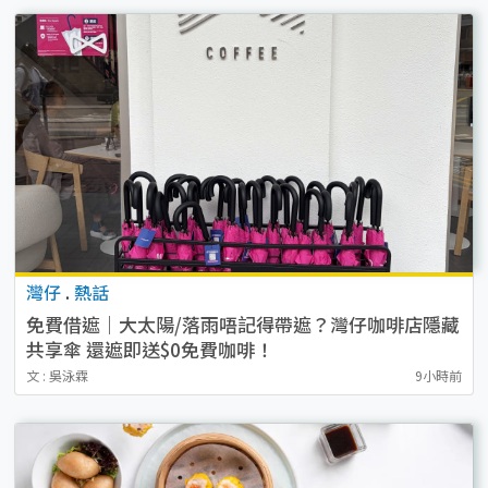
灣仔
.
熱話
免費借遮｜大太陽/落雨唔記得帶遮？灣仔咖啡店隱藏
共享傘 還遮即送$0免費咖啡！
文 : 吳泳霖
9小時前