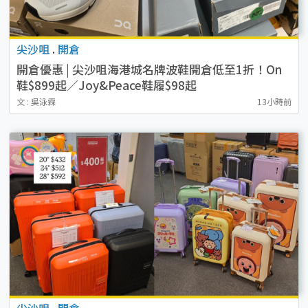
尖沙咀
.
開倉
開倉優惠 | 尖沙咀海港城名牌波鞋開倉低至1折！On
鞋$899起／Joy&Peace鞋履$98起
文 : 吳泳霖
13小時前
尖沙咀
.
開倉