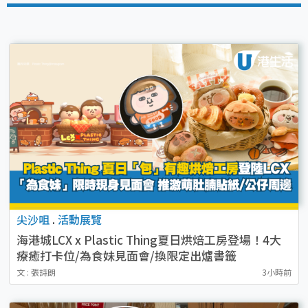
尖沙咀
.
活動展覽
海港城LCX x Plastic Thing夏日烘焙工房登場！4大
療癒打卡位/為食妹見面會/換限定出爐書籤
文 : 張詩朗
3小時前