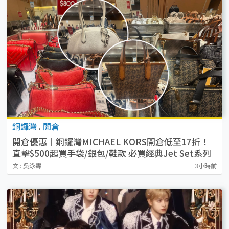
銅鑼灣
.
開倉
開倉優惠｜銅鑼灣MICHAEL KORS開倉低至17折！
直擊$500起買手袋/銀包/鞋款 必買經典Jet Set系列
文 : 吳泳霖
3小時前