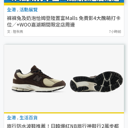
全港
.
活動展覽
褲褲兔及奶泡恰姆登陸置富Malls 免費影4大醜萌打卡
位／+WOO嘉湖期間限定店周邊
文 : 陸秋燕
7小時前
全港
.
生活百貨
旅行防水波鞋推薦！日韓爆紅NB旅行神鞋行2萬步都