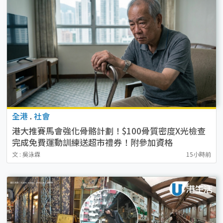
全港
.
社會
港大推賽馬會強化骨骼計劃！$100骨質密度X光檢查
完成免費運動訓練送超市禮券！附參加資格
文 : 吳泳霖
15小時前