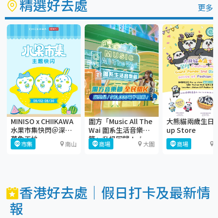
精選好去處
更多
MINISO x CHIIKAWA
圍方「Music All The
大熊貓兩歲生日 P
水果市集快閃＠深圳
Wai 圍系生活音樂
up Store
萬象天地
節」升級回歸！🎶
市集
南山
商場
大圍
商場
香港好去處｜假日打卡及最新情
報