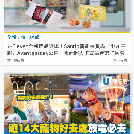
全港
.
商店速報
7-Eleven全新精品登場！Sanrio智能電煮鍋／小丸子
聯乘Avantgardey公仔／幪面超人卡式錄音帶卡片套
／貓山王榴槤冰皮 附開售詳情
文 : 譚幽惠
9小時前