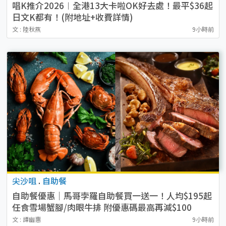
唱K推介2026︱全港13大卡啦OK好去處！最平$36起
日文K都有！(附地址+收費詳情)
文 : 陸秋燕
9小時前
尖沙咀
.
自助餐
自助餐優惠｜馬哥孛羅自助餐買一送一！人均$195起
任食雪場蟹腳/肉眼牛排 附優惠碼最高再減$100
文 : 譚幽惠
9小時前