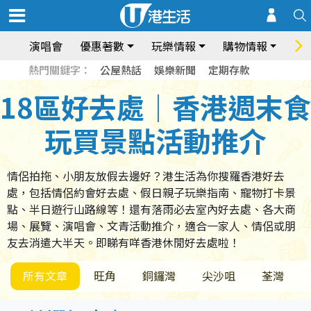
演唱會
優惠著數
玩樂情報
購物情報
飲
熱門關鍵字：
公屋熱話
娛樂新聞
定期存款
18區好去處｜香港週末食
玩買景點活動推介
情侶拍拖、小朋友放假去邊好？港生活為你搜羅香港好去
處，包括情侶約會好去處、假日親子玩樂指南、寵物打卡景
點、半日遊行山路線等！還有落雨必去室內好去處、各大商
場、展覽、演唱會、文青活動推介，適合一家人、情侶或朋
友去消遣大半天。即睇有咩香港休閒好去處啦！
所有文章
旺角
銅鑼灣
尖沙咀
荃灣