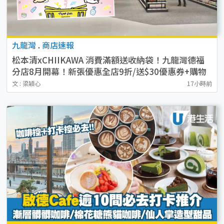
九龍灣
.
商店速報
松本清xCHIIKAWA 消費滿額送收納袋！九龍灣德福
分店8月開幕！新張優惠全店9折/送$30優惠券+購物
袋
文 : 梁穎心
17小時前