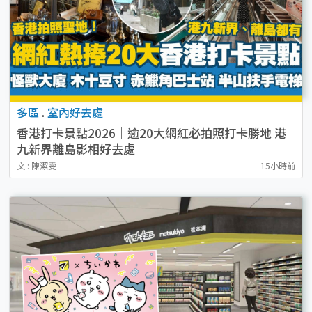
多區
.
室內好去處
香港打卡景點2026｜逾20大網紅必拍照打卡勝地 港
九新界離島影相好去處
文 : 陳潔雯
15小時前