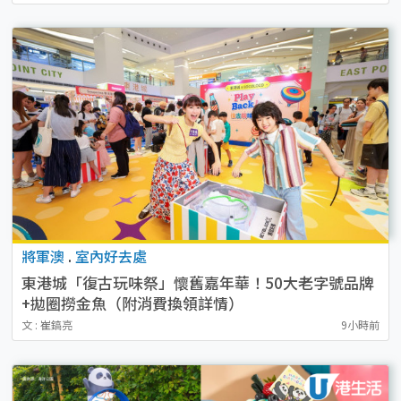
將軍澳
.
室內好去處
東港城「復古玩味祭」懷舊嘉年華！50大老字號品牌
+拋圈撈金魚（附消費換領詳情）
文 : 崔鎬亮
9小時前