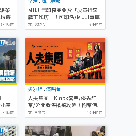
全港
.
商店速報
費派茶
MUJI無印良品免費「皮革行李
 玩遊
牌工作坊」！可印名/MUJI專屬
時間表
圖案！購買可調手柄行李箱即送
6小時前
文 : 梁穎心
6小時前
限量版貼紙
尖沙咀
.
演唱會
︱
人夫集團｜Klook套票/優先訂
者小童
票/公開發售搶飛攻略！附票價.
區＋必
購票連結.場地座位表
7小時前
文 : 李寶怡
10小時前