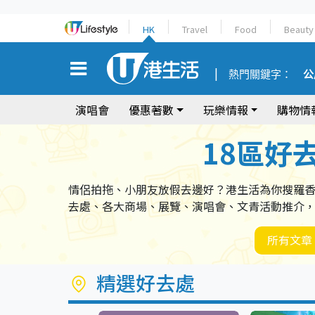
HK
Travel
Food
Beauty
熱門關鍵字：
公
演唱會
優惠著數
玩樂情報
購物情
18區好
情侶拍拖、小朋友放假去邊好？港生活為你搜羅
去處、各大商場、展覽、演唱會、文青活動推介
所有文章
精選好去處