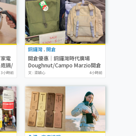
銅鑼灣
.
開倉
/家電
開倉優惠｜銅鑼灣時代廣場
底鍋/
Doughnut/Campo Marzio開倉
/燙斗
低至1折！背囊、書包、手袋劈
3小時前
文 : 梁穎心
4小時前
價$200起