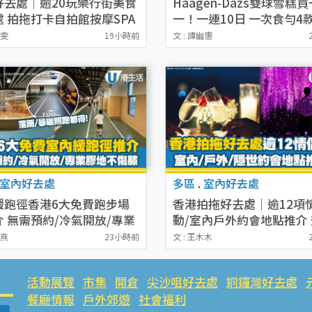
好去處｜逾20玩樂行街美食
Häagen-Dazs雙球雪糕
處 拍拖打卡自拍館按摩SPA
一！一連10日 一次食勻4
味！限時$34加購夏日特
潔雯
19小時前
文 : 譚幽惠
室內好去處
多區
.
室內好去處
緩跑徑香港6大免費跑步場
香港拍拖好去處｜逾12項
介 無需預約/冷氣開放/專業
動/室內戶外約會地點推介 
不傷膝（附交通地址）
賞日落/工作坊
秋燕
23小時前
文 : 王木木
活動展覽
市集
開倉
尖沙咀好去處
銅鑼灣好去處
餐廳情報
戶外郊遊
社會福利