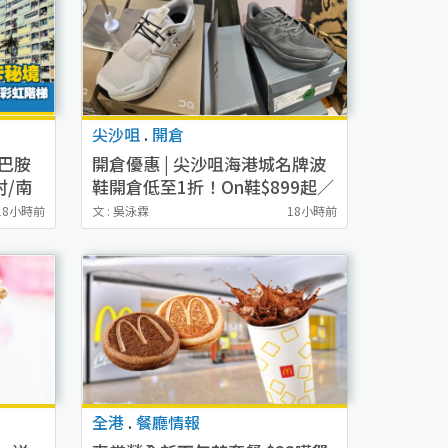
尖沙咀
.
開倉
巴胺
開倉優惠 | 尖沙咀海港城名牌波
村/南
鞋開倉低至1折！On鞋$899起／
梯
Joy&Peace鞋履$98起
18小時前
文 : 吳泳霖
18小時前
全港
.
餐廳情報