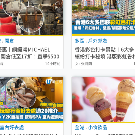
灣
.
開倉
多區
.
戶外郊遊
惠｜銅鑼灣MICHAEL
香港彩色打卡景點︱6大多
S開倉低至17折！直擊$500
繽紛打卡秘境 港版彩虹眷
袋/銀包/鞋款 必買經典
法糖果色小鎮/夢幻彩虹階
泳霖
10小時前
文 : 張詩朗
Set系列
室內好去處
全港
.
小食飲品