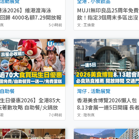
活動展覽
全港
.
小食飲品
港泳2026】維港渡海泳
MUJI無印良品25周年免
15回歸 4000名額7.29開放報
飲！指定3個周末多區出沒
參賽資格/水試日期/路線/報
戲送手提風扇！即睇派發
秋燕
5小時前
文 : 王煥雯
自助餐
灣仔
.
活動展覽
生日優惠2026】全港85大
香港美食博覽2026懶人包
玩著數攻略 自助餐/火鍋放
8.13會展一連5日開鑼 長
免費＋誠品/DONKI送現
免費入場！精選尊貴美食
婉君
7小時前
文 : 陸秋燕
搶家電名茶優惠