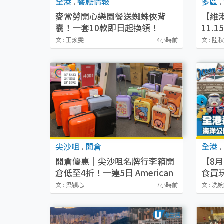
全港
.
餐廳情報
多區
.
麥當勞開心樂園餐送蜘蛛俠背
【維
囊！一套10款即日起換領！
11.
MARVEL粉絲必搶經典紅藍/綠
名！
文 : 王煥雯
4小時前
文 : 陸
魔紫/暗黑紅心
名費
尖沙咀
.
開倉
全港
.
開倉優惠｜尖沙咀名牌行李箱開
【8月
倉低至4折！一連5日 American
食買
Tourister/ace./Hallmark $200
題同行
文 : 梁穎心
7小時前
文 : 冼
起！
金券