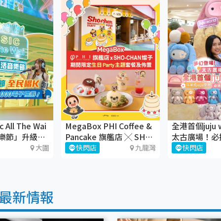
All The Wai
MegaBox PHI Coffee &
全港首個juju 
樂節」升級回
Pancake 旗艦店 ╳ SHO-
太古廣場！必
CHAN 燦子 10 周年生日
juju盲盒
大圍
快閃店
九龍灣
快閃店
派對
最新情報