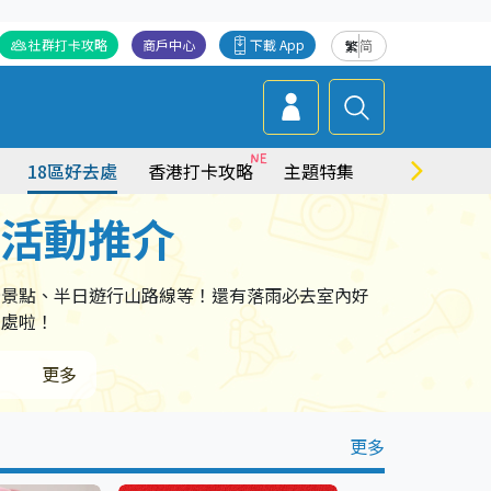
社群打卡攻略
商戶中心
下載 App
繁
简
18區好去處
香港打卡攻略
主題特集
商場情報
點活動推介
卡景點、半日遊行山路線等！還有落雨必去室內好
去處啦！
更多
更多