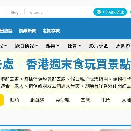
Blog
e-zone
U GO搵好去處
屋熱話
娛樂新聞
定期存款
報
飲食情報
娛樂
社會
影片專區
周圍遊
去處｜香港週末食玩買景
香港好去處，包括情侶約會好去處、假日親子玩樂指南、寵物打
，適合一家人、情侶或朋友去消遣大半天。即睇有咩香港休閒好
旺角
銅鑼灣
尖沙咀
荃灣
屯門
大埔