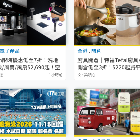
電子產品
全港
.
開倉
on限時優惠低至7折！洗地
廚具開倉｜特福Tefal廚具
/風筒/風扇$2,690起！空
開倉低至3折！$220起買平
機最多減$1200
炒鑊/湯煲！電飯煲/吸塵機
樂恩
1小時前
文 : 梁穎心
$418起