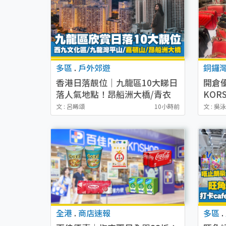
多區
.
戶外郊遊
銅鑼
香港日落靚位｜九龍區10大睇日
開倉優
落人氣地點！昂船洲大橋/青衣
KOR
自然徑/油塘魔鬼山
起買手
文 : 呂晞頌
10小時前
文 : 吳
Jet 
全港
.
商店速報
多區
.