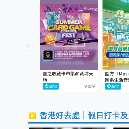
夏之收藏卡市集@黃埔天
圍方「Music 
地
圍系生活音
歸！🎶
商場
黃埔
商場
香港好去處｜假日打卡及