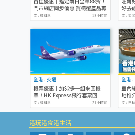
百佳優惠｜指定兩日全單88折！
旺角
門市網店同步優惠 買精選產品再
好去
減$8
推介
文 : 譚幽惠
18小時前
文 : 陳
全港
.
交通
全港
.
機票優惠｜加$2多一組來回機
室內
票！HK Express飛行套票回
地推
歸！$450起飛三次 日韓台泰中
膠地
文 : 譚幽惠
21小時前
文 : 陸
任選航點！
港玩港食港生活