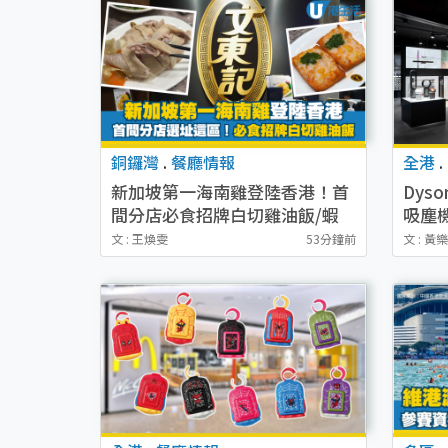
銅鑼灣
.
餐廳情報
全港
.
新加坡第一海南雞登陸香港！首
Dys
間分店必食招牌白切雞油飯/蝦
吸塵機
多士
氣清新
文 : 王煥雯
53分鐘前
文 : 黃