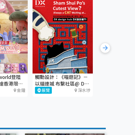
world登陸
觸動設計：《喵遊記》－
《織時大叫！》
搶香港限定
以貓連城 布繫社區@ DX
CHAT六廠
設計館
金鐘
展覽
深水埗
藝術文化