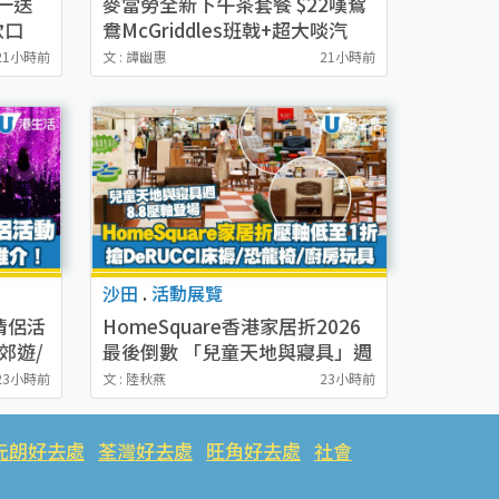
買一送
麥當勞全新下午茶套餐 $22嘆鴛
款口
鴦McGriddles班戟+超大啖汽
飲禮券
水！意式飽/鬆餅/蛋糕限時減$5
21小時前
文 : 譚幽惠
21小時前
沙田
.
活動展覽
情侶活
HomeSquare香港家居折2026
郊遊/
最後倒數 「兒童天地與寢具」週
8.8登場！低至$1/1折搶名牌床
23小時前
文 : 陸秋燕
23小時前
褥玩具
元朗好去處
荃灣好去處
旺角好去處
社會