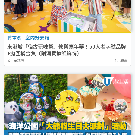
將軍澳
.
室內好去處
東港城「復古玩味祭」懷舊嘉年華！50大老字號品牌
+拋圈撈金魚（附消費換領詳情）
文 : 崔鎬亮
1小時前