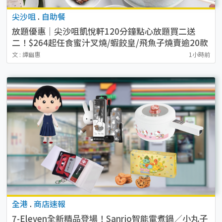
尖沙咀
.
自助餐
放題優惠｜尖沙咀凱悅軒120分鐘點心放題買二送
二！$264起任食蜜汁叉燒/蝦餃皇/飛魚子燒賣逾20款
點心
文 : 譚幽惠
1小時前
全港
.
商店速報
7-Eleven全新精品登場！Sanrio智能電煮鍋／小丸子