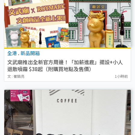
全港
.
新品開箱
文武廟推出全新官方周邊！「加薪進鹿」擺設+小人
退散噴霧 $38起（附購買地點及售價）
文 : 崔鎬亮
1小時前