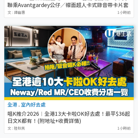
聯乘Avantgardey公仔／幪面超人卡式錄音帶卡片套
／貓山王榴槤冰皮 附開售詳情
文 : 譚幽惠
1小時前
全港
.
室內好去處
唱K推介2026︱全港13大卡啦OK好去處！最平$36起
日文K都有！(附地址+收費詳情)
文 : 陸秋燕
1小時前