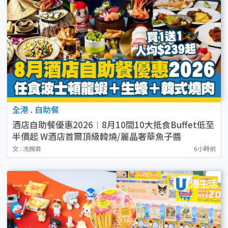
全港
.
自助餐
酒店自助餐優惠2026︱8月10間10大抵食Buffet低至
半價起 W酒店首爾頂級韓燒/麗晶奢華魚子醬
文 : 冼婉君
6小時前