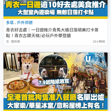
多區
.
戶外郊遊
青衣好去處｜一日遊推介青馬大橋日落絕美打卡景
點！青衣古蹟天梯/必玩戶外攀登牆
文 : 陸秋燕
20小時前