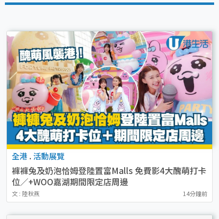
全港
.
活動展覽
褲褲兔及奶泡恰姆登陸置富Malls 免費影4大醜萌打卡
位／+WOO嘉湖期間限定店周邊
文 : 陸秋燕
14分鐘前