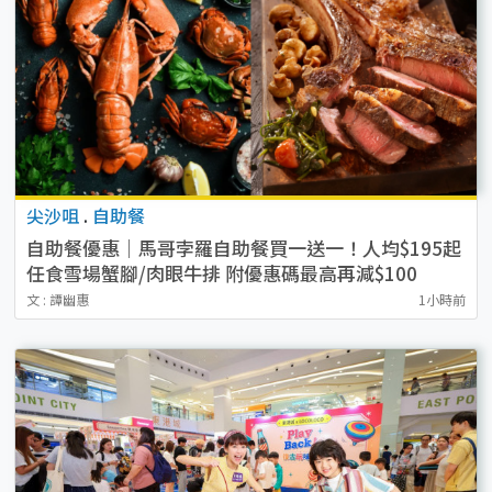
尖沙咀
.
自助餐
自助餐優惠｜馬哥孛羅自助餐買一送一！人均$195起
任食雪場蟹腳/肉眼牛排 附優惠碼最高再減$100
文 : 譚幽惠
1小時前