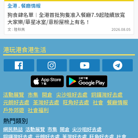
全港
.
餐廳情報
狗食肆名單︱全港首批狗隻准入餐廳7.9起陸續放寬
大家樂/華星冰室/意粉屋榜上有名！
文 : 陸秋燕
2026.08.05
港玩港食港生活
活動展覽
市集
開倉
尖沙咀好去處
銅鑼灣好去處
元朗好去處
荃灣好去處
旺角好去處
社會
餐廳情報
戶外郊遊
社會福利
熱門類別
網民熱話
活動展覽
市集
開倉
尖沙咀好去處
銅鑼灣好去處
元朗好去處
荃灣好去處
旺角好去處
社會