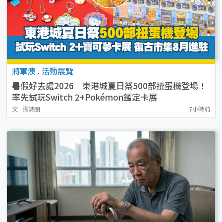
將軍澳
.
活動展覽
暑假好去處2026｜東港城夏日祭500部扭蛋機登場！
率先試玩Switch 2+Pokémon鑑定卡展
復古市集8月進駐！
文 : 張詩朗
7小時前