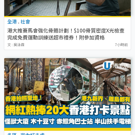
全港
.
社會
港大推賽馬會強化骨骼計劃！$100骨質密度X光檢查
完成免費運動訓練送超市禮券！附參加資格
文 : 吳泳霖
7小時前
多區
.
室內好去處