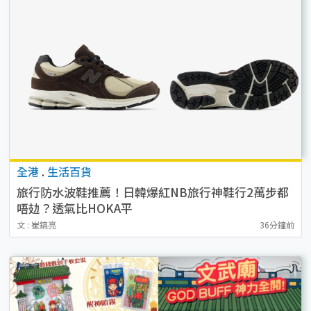
全港
.
生活百貨
旅行防水波鞋推薦！日韓爆紅NB旅行神鞋行2萬步都
唔攰？透氣比HOKA平
文 : 崔鎬亮
36分鐘前