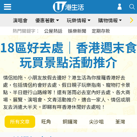
演唱會
優惠著數
玩樂情報
購物情報
飲
熱門關鍵字：
公屋熱話
娛樂新聞
定期存款
18區好去處｜香港週末食
玩買景點活動推介
情侶拍拖、小朋友放假去邊好？港生活為你搜羅香港好去
處，包括情侶約會好去處、假日親子玩樂指南、寵物打卡景
點、半日遊行山路線等！還有落雨必去室內好去處、各大商
場、展覽、演唱會、文青活動推介，適合一家人、情侶或朋
友去消遣大半天。即睇有咩香港休閒好去處啦！
所有文章
旺角
銅鑼灣
尖沙咀
荃灣