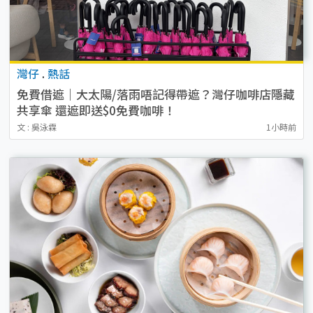
灣仔
.
熱話
免費借遮｜大太陽/落雨唔記得帶遮？灣仔咖啡店隱藏
共享傘 還遮即送$0免費咖啡！
文 : 吳泳霖
1小時前