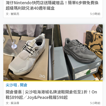
灣仔Nintendo快閃店送隱藏贈品！簡單6步驟免費換
超級瑪利歐兄弟40週年鐵盒
文 : 崔鎬亮
5小時前
尖沙咀
.
開倉
開倉優惠 | 尖沙咀海港城名牌波鞋開倉低至1折！On
鞋$899起／Joy&Peace鞋履$98起
文 : 吳泳霖
5小時前