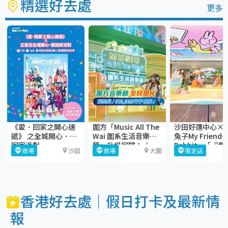
精選好去處
更多
《愛．回家之開心速
圍方「Music All The
沙田好運中心×
遞》 之全城開心．愛
Wai 圍系生活音樂
兔子My Friend
回家派對
節」升級回歸！🎶
Rabbit—「『兔
商場
沙田
商場
大圍
限定店
gather大曬Juic
Beach」
香港好去處｜假日打卡及最新情
報