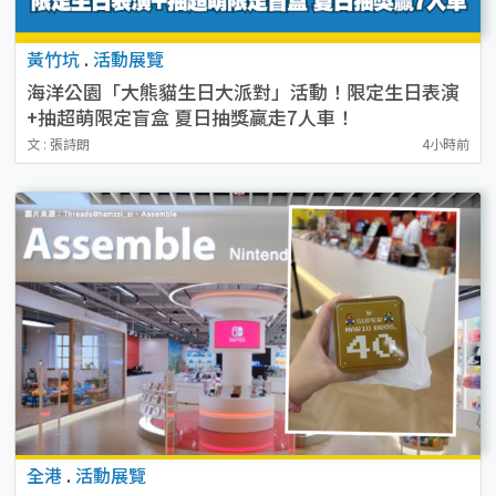
黃竹坑
.
活動展覽
海洋公園「大熊貓生日大派對」活動！限定生日表演
+抽超萌限定盲盒 夏日抽獎贏走7人車！
文 : 張詩朗
4小時前
全港
.
活動展覽