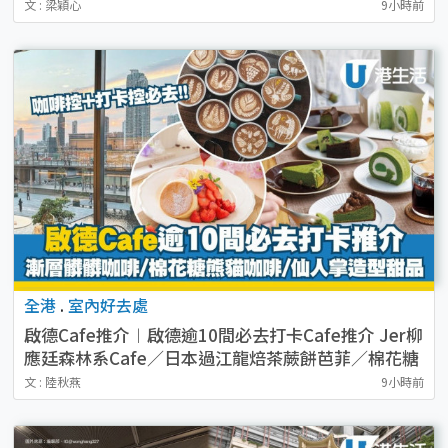
袋
文 : 梁穎心
9小時前
全港
.
室內好去處
啟德Cafe推介︱啟德逾10間必去打卡Cafe推介 Jer柳
應廷森林系Cafe／日本過江龍焙茶蕨餅芭菲／棉花糖
熊貓咖啡
文 : 陸秋燕
9小時前