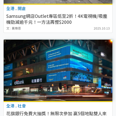
全港
.
開倉
Samsung網店Outlet專區低至2折！4K電視機/吸塵
機勁減逾千元！一方法再慳$2000
文 : 黃樂恩
2025.10.13
全港
.
社會
花旗銀行免費大抽獎！無限次參加 贏5個地點雙人來