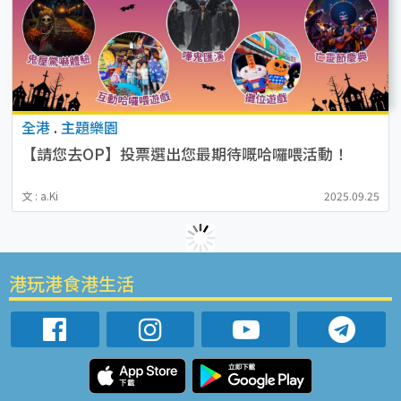
全港
.
主題樂園
【請您去OP】投票選出您最期待嘅哈囉喂活動！
文 : a.Ki
2025.09.25
港玩港食港生活