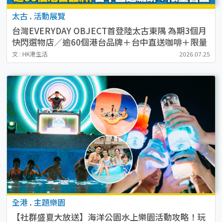
太古
.
活動展覽
台灣EVERYDAY OBJECT首登陸太古東隅 為期3個月
快閃選物店／逾60個港台品牌＋台中直送咖啡＋限量
盲盒驚喜
文 : HK港生活
2026.07.25
全港
.
主題樂園
【社群盛夏大放送】海洋公園水上樂園活動攻略！玩