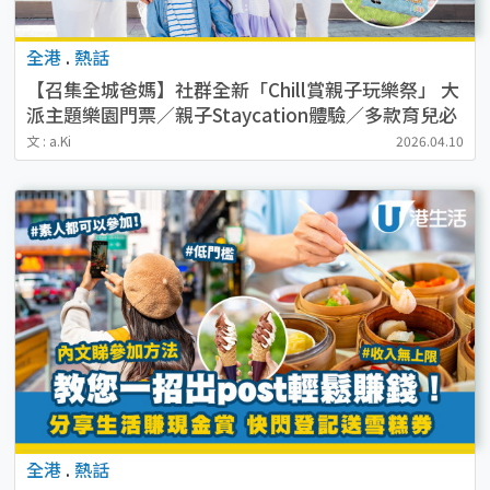
全港
.
熱話
【召集全城爸媽】社群全新「Chill賞親子玩樂祭」 大
派主題樂園門票／親子Staycation體驗／多款育兒必
備產品
文 : a.Ki
2026.04.10
全港
.
熱話