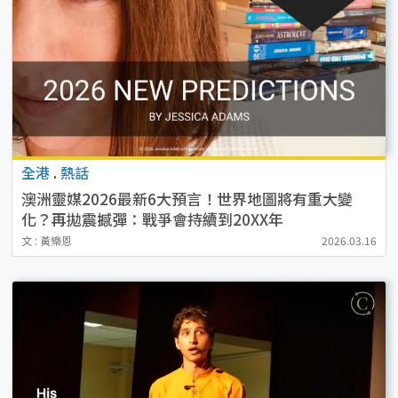
全港
.
熱話
澳洲靈媒2026最新6大預言！世界地圖將有重大變
化？再拋震撼彈：戰爭會持續到20XX年
文 : 黃樂恩
2026.03.16