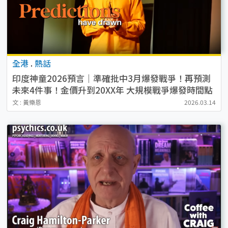
全港
.
熱話
印度神童2026預言｜準確批中3月爆發戰爭！再預測
未來4件事！金價升到20XX年 大規模戰爭爆發時間點
曝光
文 : 黃樂恩
2026.03.14