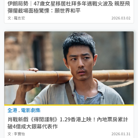
伊朗局勢｜47歲女星移居杜拜多年遇戰火波及 親歷飛
彈攔截場面極驚慄：願世界和平
文 : 羅志宏
2026.03.02
全港
.
電影劇集
肖戰新戲《得閒謹制》1.29香港上映！內地票房累計
破4億成大銀幕代表作
文 : 李寶怡
2026.01.31