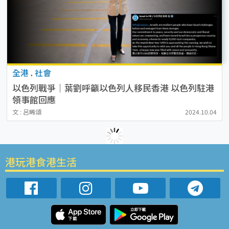
全港
.
社會
以色列戰爭｜葉劉呼籲以色列人移民香港 以色列駐港
領事館回應
文 : 呂晞頌
2024.10.04
港玩港食港生活