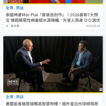
全港
.
熱話
泰國神婆Mor Plai「最後告別作」！2026最新7大預
言 爆超級惡性病毒經水源傳播／外星人現身 ＯＯ潛伏
街頭
文 : 吳泳霖
2026.06.04
全港
.
熱話
美靈能者稱曾接觸高智慧物種！揭外星白光球頻現原