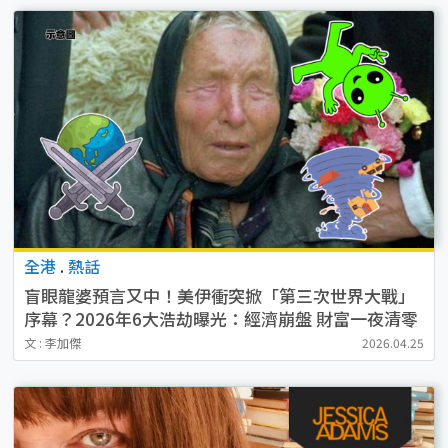
全港
.
熱話
盲眼龍婆預言又中！美伊衝突掀「第三次世界大戰」
序幕？2026年6大浩劫曝光：經濟崩盤 財富一夜清零
文 : 李加傑
2026.04.25