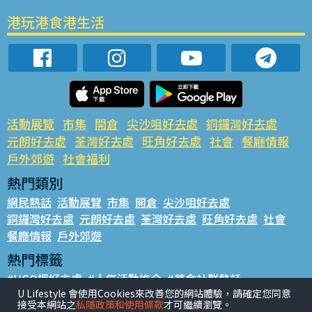
港玩港食港生活
活動展覽
市集
開倉
尖沙咀好去處
銅鑼灣好去處
元朗好去處
荃灣好去處
旺角好去處
社會
餐廳情報
戶外郊遊
社會福利
熱門類別
網民熱話
活動展覽
市集
開倉
尖沙咀好去處
銅鑼灣好去處
元朗好去處
荃灣好去處
旺角好去處
社會
餐廳情報
戶外郊遊
熱門標籤
#UGO搵好去處
#人氣活動推介
#美食社群熱話
U Lifestyle 會使用Cookies來改善您的網站體驗，請確定您同意
#親子玩樂好去處
#ULifestyle應用程式
#限時搶
接受本網站之
私隱政策和使用條款
才可繼續瀏覽。
#UJetso禮物放送
#ULifestyle商戶中心
#著數
#網絡熱話