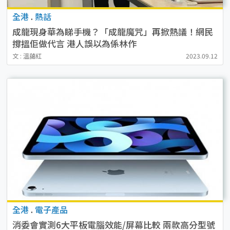
全港
.
熱話
成龍現身華為睇手機？「成龍魔咒」再掀熱議！網民
撐搵佢做代言 港人誤以為係林作
文 : 溫藹紅
2023.09.12
全港
.
電子產品
消委會實測6大平板電腦效能/屏幕比較 兩款高分型號