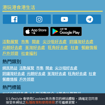
港玩港食港生活
活動展覽
市集
開倉
尖沙咀好去處
銅鑼灣好去處
元朗好去處
荃灣好去處
旺角好去處
社會
餐廳情報
戶外郊遊
社會福利
熱門類別
網民熱話
活動展覽
市集
開倉
尖沙咀好去處
銅鑼灣好去處
元朗好去處
荃灣好去處
旺角好去處
社會
餐廳情報
戶外郊遊
熱門標籤
#UGO搵好去處
#人氣活動推介
#美食社群熱話
U Lifestyle 會使用Cookies來改善您的網站體驗，請確定您同意
#親子玩樂好去處
#ULifestyle應用程式
#限時搶
接受本網站之
私隱政策和使用條款
才可繼續瀏覽。
#UJetso禮物放送
#ULifestyle商戶中心
#著數
#網絡熱話