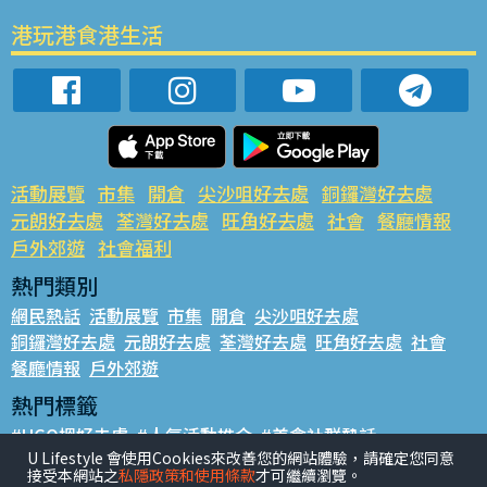
港玩港食港生活
活動展覽
市集
開倉
尖沙咀好去處
銅鑼灣好去處
元朗好去處
荃灣好去處
旺角好去處
社會
餐廳情報
戶外郊遊
社會福利
熱門類別
網民熱話
活動展覽
市集
開倉
尖沙咀好去處
銅鑼灣好去處
元朗好去處
荃灣好去處
旺角好去處
社會
餐廳情報
戶外郊遊
熱門標籤
#UGO搵好去處
#人氣活動推介
#美食社群熱話
U Lifestyle 會使用Cookies來改善您的網站體驗，請確定您同意
#親子玩樂好去處
#ULifestyle應用程式
#限時搶
接受本網站之
私隱政策和使用條款
才可繼續瀏覽。
#UJetso禮物放送
#ULifestyle商戶中心
#著數
#網絡熱話