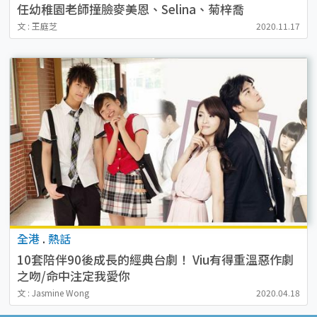
任幼稚園老師撞臉麥美恩、Selina、菊梓喬
文 : 王庭芝
2020.11.17
全港
.
熱話
10套陪伴90後成長的經典台劇！ Viu有得重溫惡作劇
之吻/命中注定我愛你
文 : Jasmine Wong
2020.04.18