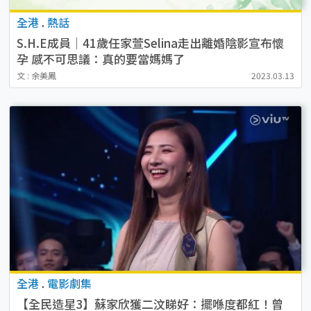
全港
.
熱話
S.H.E成員｜41歲任家萱Selina走出離婚陰影宣布懷
孕 感不可思議：真的要當媽媽了
文 : 余美鳳
2023.03.13
全港
.
電影劇集
【全民造星3】蘇家欣獲二汶睇好：擺喺度都紅！曾